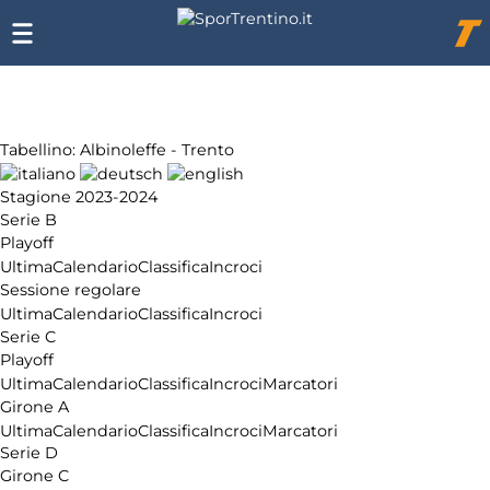
Chi
siamo
Affiliazione
Pubblicità
Tabellino: Albinoleffe - Trento
Stagione 2023-2024
Serie B
Playoff
Ultima
Calendario
Classifica
Incroci
Sessione regolare
Ultima
Calendario
Classifica
Incroci
Serie C
Playoff
Ultima
Calendario
Classifica
Incroci
Marcatori
Girone A
Ultima
Calendario
Classifica
Incroci
Marcatori
Serie D
Girone C