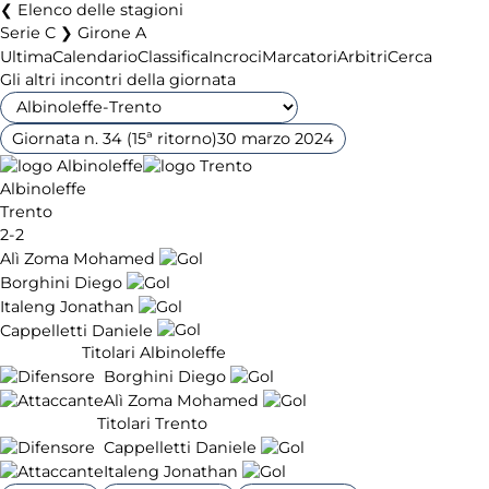
Elenco delle stagioni
Serie C ❯ Girone A
Ultima
Calendario
Classifica
Incroci
Marcatori
Arbitri
Cerca
Gli altri incontri della giornata
Giornata n. 34 (15ª ritorno)
30 marzo 2024
Albinoleffe
Trento
2-2
Alì Zoma Mohamed
Borghini Diego
Italeng Jonathan
Cappelletti Daniele
Titolari Albinoleffe
Borghini Diego
Alì Zoma Mohamed
Titolari Trento
Cappelletti Daniele
Italeng Jonathan