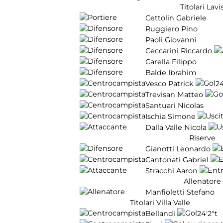
Titolari Lavi
Cettolin Gabriele
Ruggiero Pino
Paoli Giovanni
Ceccarini Riccardo
Carella Filippo
Balde Ibrahim
Vesco Patrick
24
Trevisan Matteo
Santuari Nicolas
Ischia Simone
Dalla Valle Nicola
Riserve
Gianotti Leonardo
Cantonati Gabriel
Stracchi Aaron
Allenatore
Manfioletti Stefano
Titolari Villa Valle
Bellandi
24'
2°t