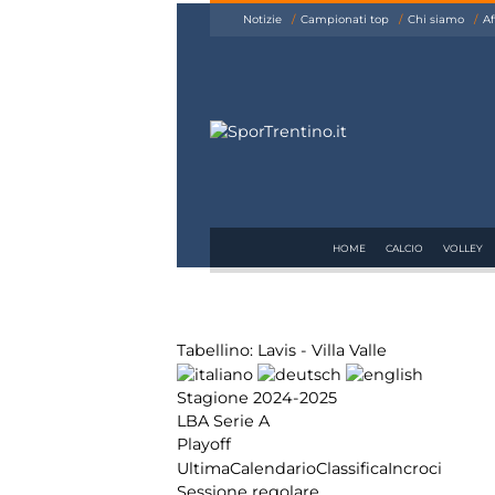
siamo
Notizie
Campionati top
Chi siamo
Af
Affiliazione
Pubblicità
HOME
CALCIO
VOLLEY
Tabellino: Lavis - Villa Valle
Stagione 2024-2025
LBA Serie A
Playoff
Ultima
Calendario
Classifica
Incroci
Sessione regolare