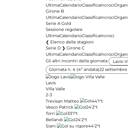
Ultima
Calendario
Classifica
Incroci
Organi
Girone B
Ultima
Calendario
Classifica
Incroci
Organi
Serie A Gold
Sessione regolare
Ultima
Calendario
Classifica
Incroci
Elenco delle stagioni
Serie D ❯ Girone C
Ultima
Calendario
Classifica
Incroci
Organi
Gli altri incontri della giornata
Giornata n. 4 (4ª andata)
22 settembre
Lavis
Villa Valle
2-3
Trevisan Matteo
44'
1°t
Vesco Patrick
24'
2°t
Torri
33'
1°t
Bellandi
24'
2°t
Siani
44'
2°t