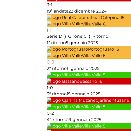
-
3
1
19ª andata
22 dicembre 2024
Real Calepina
15
Villa Valle
6
-
1
1
Serie D ❭ Girone C ❭ Ritorno
1ª ritorno
5 gennaio 2025
Portogruaro
15
Villa Valle
6
-
0
0
2ª ritorno
11 gennaio 2025
Villa Valle
5
Bassano
16
-
1
0
3ª ritorno
15 gennaio 2025
Cjarlins Muzane
Villa Valle
5
-
0
2
4ª ritorno
19 gennaio 2025
Villa Valle
5