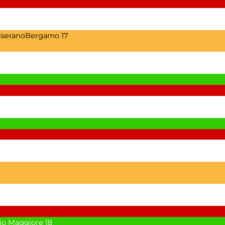
CiseranoBergamo
17
io Maggiore
18