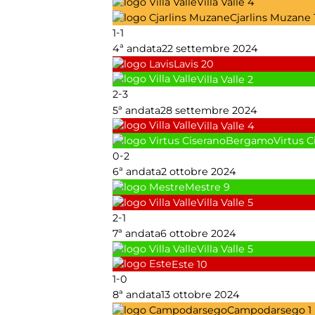
Villa Valle
4
Cjarlins Muzane
-
1
1
4ª andata
22 settembre 2024
Lavis
20
Villa Valle
2
-
2
3
5ª andata
28 settembre 2024
Villa Valle
4
Virtus 
-
0
2
6ª andata
2 ottobre 2024
Mestre
9
Villa Valle
5
-
2
1
7ª andata
6 ottobre 2024
Villa Valle
5
Este
10
-
1
0
8ª andata
13 ottobre 2024
Campodarsego
1