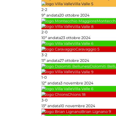
Villa Valle
5
-
2
2
9ª andata
20 ottobre 2024
Montecch
Villa Valle
8
-
2
0
10ª andata
23 ottobre 2024
Villa Valle
6
Caravaggio
5
-
3
2
11ª andata
27 ottobre 2024
Dolomiti Bell
Villa Valle
9
-
1
0
12ª andata
3 novembre 2024
Villa Valle
6
Chions
18
-
3
0
13ª andata
10 novembre 2024
Brian Lignano
9