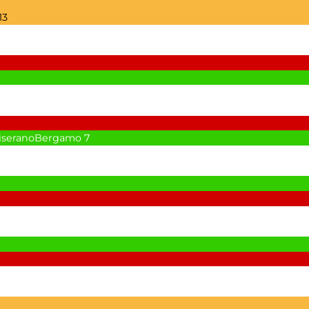
13
CiseranoBergamo
7