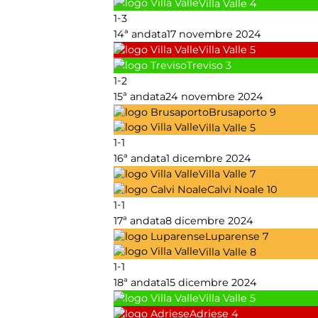
Villa Valle
4
-
1
3
14ª andata
17 novembre 2024
Villa Valle
5
Treviso
3
-
1
2
15ª andata
24 novembre 2024
Brusaporto
9
Villa Valle
5
-
1
1
16ª andata
1 dicembre 2024
Villa Valle
7
Calvi Noale
10
-
1
1
17ª andata
8 dicembre 2024
Luparense
7
Villa Valle
8
-
1
1
18ª andata
15 dicembre 2024
Villa Valle
5
Adriese
4