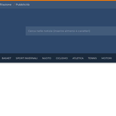
filiazione
Pubblicità
BASKET
SPORT INVERNALI
NUOTO
CICLISMO
ATLETICA
TENNIS
MOTORI