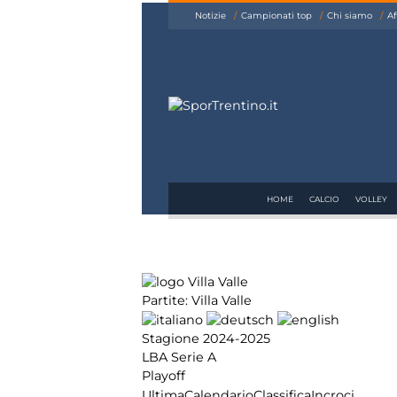
siamo
Notizie
Campionati top
Chi siamo
Af
Affiliazione
Pubblicità
HOME
CALCIO
VOLLEY
Partite: Villa Valle
Stagione 2024-2025
LBA Serie A
Playoff
Ultima
Calendario
Classifica
Incroci