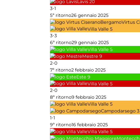
Lavis
20
-
3
1
5ª ritorno
26 gennaio 2025
Virtus 
Villa Valle
5
-
3
3
6ª ritorno
29 gennaio 2025
Villa Valle
5
Mestre
9
-
2
0
7ª ritorno
2 febbraio 2025
Este
9
Villa Valle
5
-
2
0
8ª ritorno
9 febbraio 2025
Villa Valle
5
Campodarsego
3
-
1
1
9ª ritorno
16 febbraio 2025
Villa Valle
5
Montecch