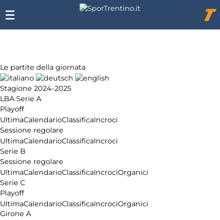
Chi
siamo
Affiliazione
Pubblicità
Le partite della giornata
Stagione 2024-2025
LBA Serie A
Playoff
Ultima
Calendario
Classifica
Incroci
Sessione regolare
Ultima
Calendario
Classifica
Incroci
Serie B
Sessione regolare
Ultima
Calendario
Classifica
Incroci
Organici
Serie C
Playoff
Ultima
Calendario
Classifica
Incroci
Organici
Girone A