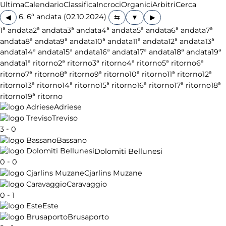
Ultima
Calendario
Classifica
Incroci
Organici
Arbitri
Cerca
6. 6ª andata (02.10.2024)
◀
▶
1ª andata
2ª andata
3ª andata
4ª andata
5ª andata
6ª andata
7ª
andata
8ª andata
9ª andata
10ª andata
11ª andata
12ª andata
13ª
andata
14ª andata
15ª andata
16ª andata
17ª andata
18ª andata
19ª
andata
1ª ritorno
2ª ritorno
3ª ritorno
4ª ritorno
5ª ritorno
6ª
ritorno
7ª ritorno
8ª ritorno
9ª ritorno
10ª ritorno
11ª ritorno
12ª
ritorno
13ª ritorno
14ª ritorno
15ª ritorno
16ª ritorno
17ª ritorno
18ª
ritorno
19ª ritorno
Adriese
Treviso
-
3
0
Bassano
Dolomiti Bellunesi
-
0
0
Cjarlins Muzane
Caravaggio
-
0
1
Este
Brusaporto