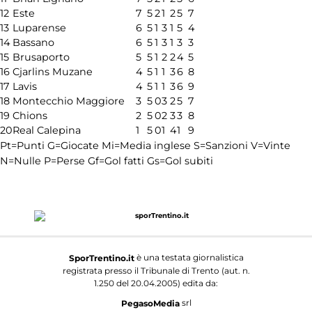
12
Este
7
5
2
1
2
5
7
13
Luparense
6
5
1
3
1
5
4
14
Bassano
6
5
1
3
1
3
3
15
Brusaporto
5
5
1
2
2
4
5
16
Cjarlins Muzane
4
5
1
1
3
6
8
17
Lavis
4
5
1
1
3
6
9
18
Montecchio Maggiore
3
5
0
3
2
5
7
19
Chions
2
5
0
2
3
3
8
20
Real Calepina
1
5
0
1
4
1
9
Pt=Punti
G=Giocate
Mi=Media inglese
S=Sanzioni
V=Vinte
N=Nulle
P=Perse
Gf=Gol fatti
Gs=Gol subiti
è una testata giornalistica
SporTrentino.it
registrata presso il Tribunale di Trento (aut. n.
1.250 del 20.04.2005) edita da:
srl
PegasoMedia