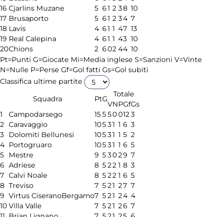
16
Cjarlins Muzane
5
6
1
2
3
8
10
17
Brusaporto
5
6
1
2
3
4
7
18
Lavis
4
6
1
1
4
7
13
19
Real Calepina
4
6
1
1
4
3
10
20
Chions
2
6
0
2
4
4
10
Pt=Punti
G=Giocate
Mi=Media inglese
S=Sanzioni
V=Vinte
N=Nulle
P=Perse
Gf=Gol fatti
Gs=Gol subiti
Classifica ultime partite
Totale
Squadra
Pt
G
V
N
P
Gf
Gs
1
Campodarsego
15
5
5
0
0
12
3
2
Caravaggio
10
5
3
1
1
6
3
3
Dolomiti Bellunesi
10
5
3
1
1
5
2
4
Portogruaro
10
5
3
1
1
6
5
5
Mestre
9
5
3
0
2
9
7
6
Adriese
8
5
2
2
1
8
3
7
Calvi Noale
8
5
2
2
1
6
5
8
Treviso
7
5
2
1
2
7
7
9
Virtus CiseranoBergamo
7
5
2
1
2
4
4
10
Villa Valle
7
5
2
1
2
6
7
11
Brian Lignano
7
5
2
1
2
5
6