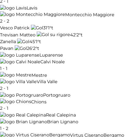
-
2
1
Lavis
Montecchio Maggiore
-
2
2
31'
1°t
Vesco Patrick
42'
2°t
Trevisan Matteo
45'
1°t
Zanella
26'
2°t
Pavan
Luparense
Calvi Noale
-
1
1
Mestre
Villa Valle
-
2
1
Portogruaro
Chions
-
2
1
Real Calepina
Brian Lignano
-
1
2
Virtus CiseranoBergamo