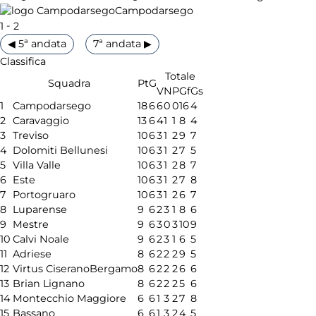
Campodarsego
-
1
2
◀ 5ª andata
7ª andata ▶
Classifica
Totale
Squadra
Pt
G
V
N
P
Gf
Gs
1
Campodarsego
18
6
6
0
0
16
4
2
Caravaggio
13
6
4
1
1
8
4
3
Treviso
10
6
3
1
2
9
7
4
Dolomiti Bellunesi
10
6
3
1
2
7
5
5
Villa Valle
10
6
3
1
2
8
7
6
Este
10
6
3
1
2
7
8
7
Portogruaro
10
6
3
1
2
6
7
8
Luparense
9
6
2
3
1
8
6
9
Mestre
9
6
3
0
3
10
9
10
Calvi Noale
9
6
2
3
1
6
5
11
Adriese
8
6
2
2
2
9
5
12
Virtus CiseranoBergamo
8
6
2
2
2
6
6
13
Brian Lignano
8
6
2
2
2
5
6
14
Montecchio Maggiore
6
6
1
3
2
7
8
15
Bassano
6
6
1
3
2
4
5