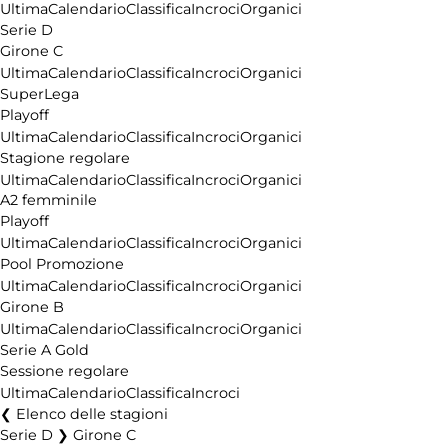
Ultima
Calendario
Classifica
Incroci
Organici
Serie D
Girone C
Ultima
Calendario
Classifica
Incroci
Organici
SuperLega
Playoff
Ultima
Calendario
Classifica
Incroci
Organici
Stagione regolare
Ultima
Calendario
Classifica
Incroci
Organici
A2 femminile
Playoff
Ultima
Calendario
Classifica
Incroci
Organici
Pool Promozione
Ultima
Calendario
Classifica
Incroci
Organici
Girone B
Ultima
Calendario
Classifica
Incroci
Organici
Serie A Gold
Sessione regolare
Ultima
Calendario
Classifica
Incroci
Elenco delle stagioni
Serie D ❯ Girone C