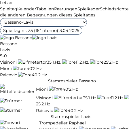
Letzer
Spieltag
Kalender
Tabellen
Paarungen
Spielkader
Schiedsrichte
die anderen Begegnungen dieses Spieltages
Spieltag nr. 35 (16ª ritorno)
13.04.2025
Bassano
Lavis
5-0
,
,
Visinoni
35'
1.Hz
11'
2.Hz
25'
2.Hz
Mioni
40'
2.Hz
Raicevic
40'
2.Hz
Stammspieler Bassano
Mioni
40'
2.Hz
Visinoni
35'
1.Hz
11'
2.Hz
25'
2.Hz
Raicevic
40'
2.Hz
Stammspieler Lavis
Trompedeller Raphael