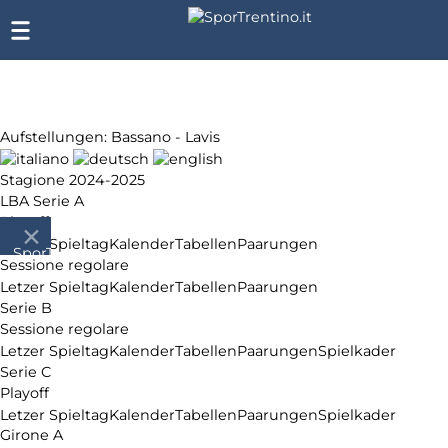
Aufstellungen: Bassano - Lavis
Stagione 2024-2025
LBA Serie A
Playoff
Letzer Spieltag
Kalender
Tabellen
Paarungen
SporTrentino.it
Sessione regolare
Chi
Letzer Spieltag
Kalender
Tabellen
Paarungen
siamo
Serie B
Affiliazione
Sessione regolare
Pubblicità
Letzer Spieltag
Kalender
Tabellen
Paarungen
Spielkader
Serie C
Playoff
Letzer Spieltag
Kalender
Tabellen
Paarungen
Spielkader
Girone A