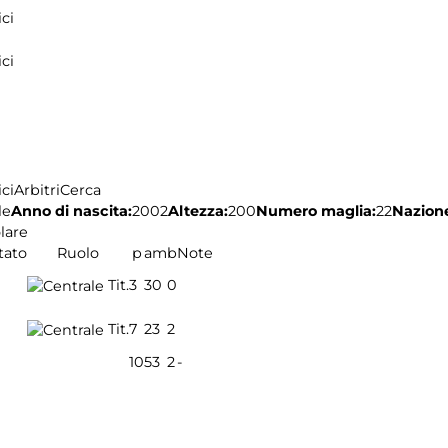
ci
ci
ci
Arbitri
Cerca
le
Anno di nascita:
2002
Altezza:
200
Numero maglia:
22
Nazion
lare
tato
Ruolo
p
a
m
b
Note
Tit.
3
3
0
0
Tit.
7
2
3
2
10
5
3
2
-