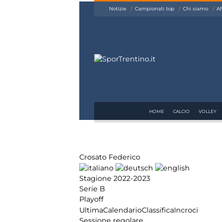
siamo
Notizie
Campionati top
Chi siamo
Af
Affiliazione
Pubblicità
HOME
CALCIO
VOLLEY
Crosato Federico
Stagione 2022-2023
Serie B
Playoff
Ultima
Calendario
Classifica
Incroci
Sessione regolare