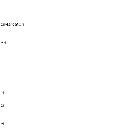
ci
Marcatori
ori
ci
ci
ci