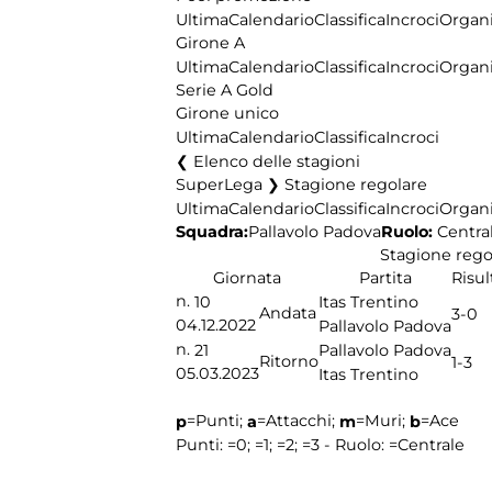
Ultima
Calendario
Classifica
Incroci
Organi
Girone A
Ultima
Calendario
Classifica
Incroci
Organi
Serie A Gold
Girone unico
Ultima
Calendario
Classifica
Incroci
Elenco delle stagioni
SuperLega ❯ Stagione regolare
Ultima
Calendario
Classifica
Incroci
Organi
Squadra:
Ruolo:
Centra
Pallavolo Padova
Stagione rego
Giornata
Partita
Risul
n.
10
Itas Trentino
Andata
3-0
04.12.2022
Pallavolo Padova
n.
21
Pallavolo Padova
Ritorno
1-3
05.03.2023
Itas Trentino
=Punti;
=Attacchi;
=Muri;
=Ace
p
a
m
b
Punti:
=0;
=1;
=2;
=3 - Ruolo:
=Centrale