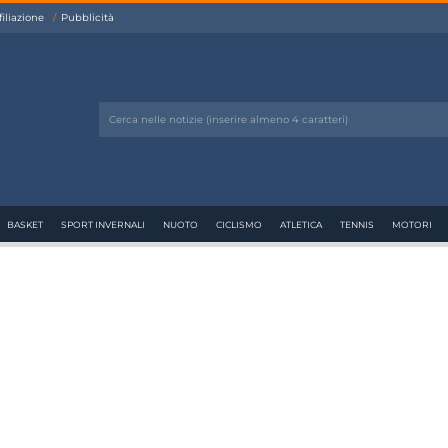
filiazione
Pubblicità
BASKET
SPORT INVERNALI
NUOTO
CICLISMO
ATLETICA
TENNIS
MOTORI