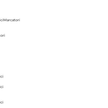
ci
Marcatori
ori
ci
ci
ci