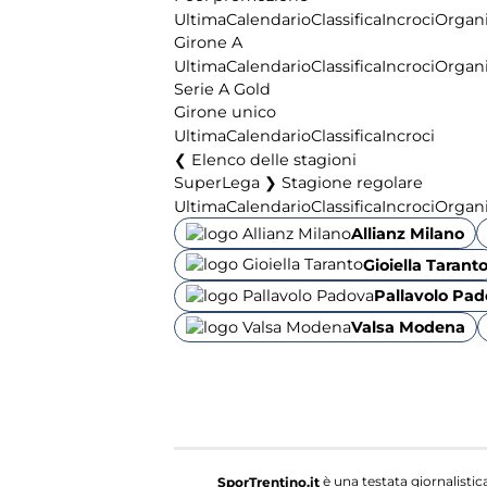
Ultima
Calendario
Classifica
Incroci
Organi
Girone A
Ultima
Calendario
Classifica
Incroci
Organi
Serie A Gold
Girone unico
Ultima
Calendario
Classifica
Incroci
Elenco delle stagioni
SuperLega ❯ Stagione regolare
Ultima
Calendario
Classifica
Incroci
Organi
Allianz Milano
Gioiella Tarant
Pallavolo Pa
Valsa Modena
è una testata giornalistic
SporTrentino.it