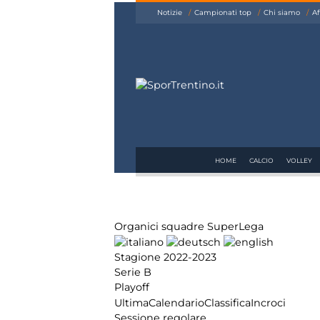
siamo
Notizie
Campionati top
Chi siamo
Af
Affiliazione
Pubblicità
HOME
CALCIO
VOLLEY
Organici squadre SuperLega
Stagione 2022-2023
Serie B
Playoff
Ultima
Calendario
Classifica
Incroci
Sessione regolare