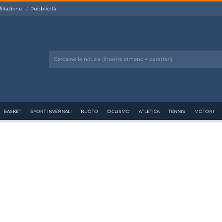
filiazione
Pubblicità
BASKET
SPORT INVERNALI
NUOTO
CICLISMO
ATLETICA
TENNIS
MOTORI