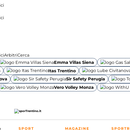
ci
ci
ci
Arbitri
Cerca
Emma Villas Siena
o
Itas Trentino
dova
Sir Safety Perugia
Vero Volley Monza
a
SPORT
MAGAZINE
SPORTR