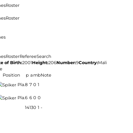
hes
Roster
hes
Roster
hes
hes
Roster
Referee
Search
e of Birth:
2001
Height:
206
Number:
9
Country:
Mali
e
Position
p
a
m
b
Note
Pla.
8
7
0
1
Pla.
6
6
0
0
14
13
0
1
-