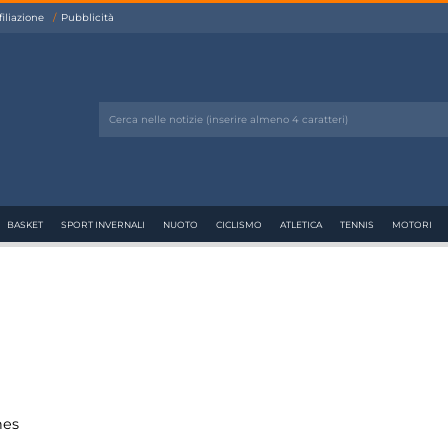
filiazione
Pubblicità
BASKET
SPORT INVERNALI
NUOTO
CICLISMO
ATLETICA
TENNIS
MOTORI
hes