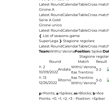
Latest Round
Calendar
Table
Cross matc
Girone A
Latest Round
Calendar
Table
Cross matc
Serie A Gold
Girone unico
Latest Round
Calendar
Table
Cross matc
List of seasons-game
SuperLega ❯ Stagione regolare
Latest Round
Calendar
Table
Cross matc
Team:
Position:
Spiker
Dat
WithU Verona
Stagione regolar
Round
Match
Result
n.
2
WithU Verona
Andata
3-2
10/09/2022
Itas Trentino
n.
13
Itas Trentino
Ritorno
3-0
12/26/2022
WithU Verona
=Points;
=Spikes;
=Blocks;
=Ace
p
a
m
b
Points:
=0;
=1;
=2;
=3 - Position:
=Spiker