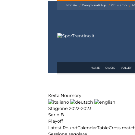
siamo
Notizie
Campionati top
Chi siamo
Af
Affiliazione
Pubblicità
HOME
CALCIO
VOLLEY
Keita Noumory
Stagione 2022-2023
Serie B
Playoff
Latest Round
Calendar
Table
Cross matc
Sessione regolare