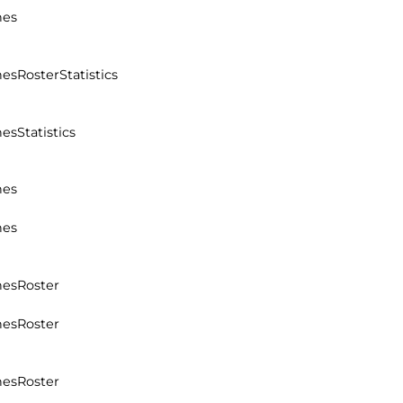
hes
hes
Roster
Statistics
hes
Statistics
hes
hes
hes
Roster
hes
Roster
hes
Roster