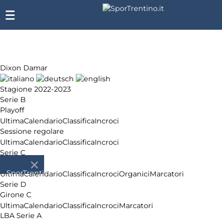
Dixon Damar
Stagione 2022-2023
Serie B
Playoff
Ultima
Calendario
Classifica
Incroci
Sessione regolare
Ultima
Calendario
Classifica
Incroci
Serie C
Girone A
SporTrentino.it
Ultima
Calendario
Classifica
Incroci
Organici
Marcatori
Chi
Serie D
siamo
Girone C
Affiliazione
Ultima
Calendario
Classifica
Incroci
Marcatori
LBA Serie A
Pubblicità