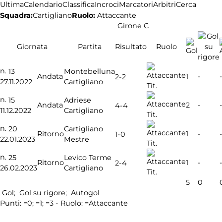
Ultima
Calendario
Classifica
Incroci
Marcatori
Arbitri
Cerca
Squadra:
Cartigliano
Ruolo:
Attaccante
Girone C
Giornata
Partita
Risultato
Ruolo
n.
13
Montebelluna
Andata
1
-
2-2
27.11.2022
Cartigliano
Tit.
n.
15
Adriese
Andata
2
-
4-4
11.12.2022
Cartigliano
Tit.
n.
20
Cartigliano
Ritorno
1
-
1-0
22.01.2023
Mestre
Tit.
n.
25
Levico Terme
Ritorno
1
-
2-4
26.02.2023
Cartigliano
Tit.
5
0
Gol;
Gol su rigore;
Autogol
Punti:
=0;
=1;
=3 - Ruolo:
=Attaccante