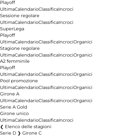
Playoff
Ultima
Calendario
Classifica
Incroci
Sessione regolare
Ultima
Calendario
Classifica
Incroci
SuperLega
Playoff
Ultima
Calendario
Classifica
Incroci
Organici
Stagione regolare
Ultima
Calendario
Classifica
Incroci
Organici
A2 femminile
Playoff
Ultima
Calendario
Classifica
Incroci
Organici
Pool promozione
Ultima
Calendario
Classifica
Incroci
Organici
Girone A
Ultima
Calendario
Classifica
Incroci
Organici
Serie A Gold
Girone unico
Ultima
Calendario
Classifica
Incroci
Elenco delle stagioni
Serie D ❯ Girone C