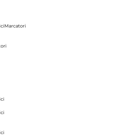
ci
Marcatori
ori
ci
ci
ci