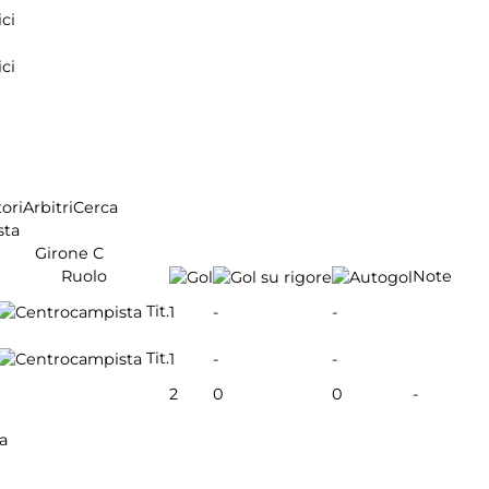
ci
ci
ori
Arbitri
Cerca
sta
Girone C
Ruolo
Note
Tit.
1
-
-
Tit.
1
-
-
2
0
0
-
a