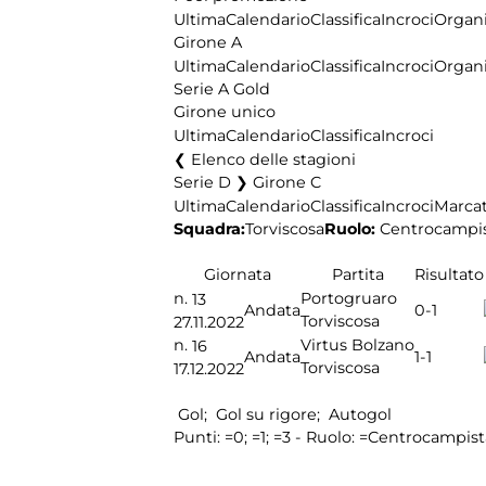
Ultima
Calendario
Classifica
Incroci
Organi
Girone A
Ultima
Calendario
Classifica
Incroci
Organi
Serie A Gold
Girone unico
Ultima
Calendario
Classifica
Incroci
Elenco delle stagioni
Serie D ❯ Girone C
Ultima
Calendario
Classifica
Incroci
Marcat
Squadra:
Torviscosa
Ruolo:
Centrocampi
Giornata
Partita
Risultato
n.
Portogruaro
13
0-1
Andata
Torviscosa
27.11.2022
n.
Virtus Bolzano
16
1-1
Andata
Torviscosa
17.12.2022
Gol;
Gol su rigore;
Autogol
Punti:
=0;
=1;
=3 - Ruolo:
=Centrocampist