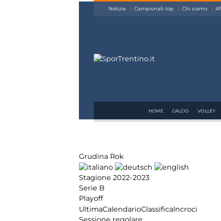
siamo
Notizie
Campionati top
Chi siamo
Af
Affiliazione
Pubblicità
HOME
CALCIO
VOLLEY
Grudina Rok
Stagione 2022-2023
Serie B
Playoff
Ultima
Calendario
Classifica
Incroci
Sessione regolare