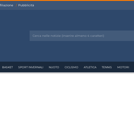
filiazione
Pubblicità
BASKET
SPORT INVERNALI
NUOTO
CICLISMO
ATLETICA
TENNIS
MOTORI