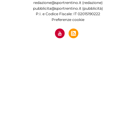
redazione@sportrentino.it (redazione)
pubblicita@sportrentino.it (pubblicità)
P.I. e Codice Fiscale: IT 02015190222
Preferenze cookie