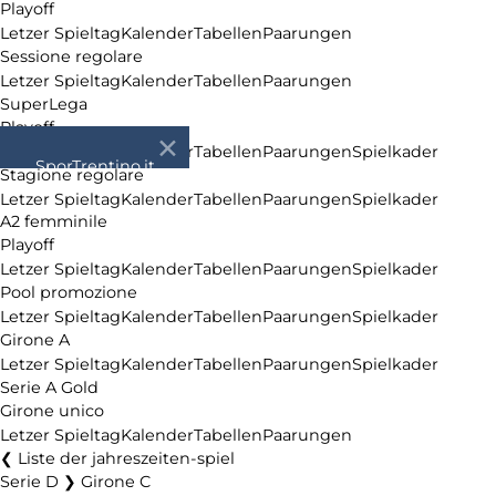
Playoff
Letzer Spieltag
Kalender
Tabellen
Paarungen
Sessione regolare
Letzer Spieltag
Kalender
Tabellen
Paarungen
SuperLega
Playoff
Letzer Spieltag
Kalender
Tabellen
Paarungen
Spielkader
SporTrentino.it
Stagione regolare
Chi siamo
Letzer Spieltag
Kalender
Tabellen
Paarungen
Spielkader
Affiliazione
A2 femminile
Pubblicità
Playoff
Letzer Spieltag
Kalender
Tabellen
Paarungen
Spielkader
Pool promozione
Letzer Spieltag
Kalender
Tabellen
Paarungen
Spielkader
Girone A
Letzer Spieltag
Kalender
Tabellen
Paarungen
Spielkader
Serie A Gold
Girone unico
Letzer Spieltag
Kalender
Tabellen
Paarungen
Liste der jahreszeiten-spiel
Serie D ❯ Girone C