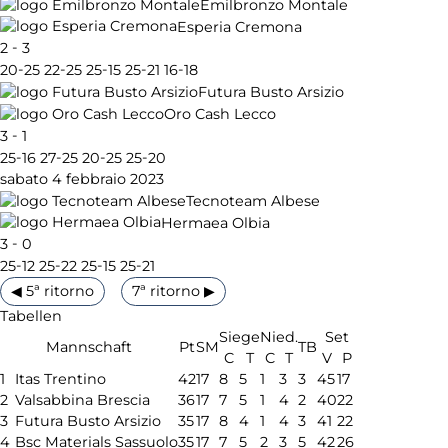
Emilbronzo Montale
Esperia Cremona
-
2
3
-
-
-
-
-
20
25
22
25
25
15
25
21
16
18
Futura Busto Arsizio
Oro Cash Lecco
-
3
1
-
-
-
-
25
16
27
25
20
25
25
20
sabato 4 febbraio 2023
Tecnoteam Albese
Hermaea Olbia
-
3
0
-
-
-
-
25
12
25
22
25
15
25
21
◀ 5ª ritorno
7ª ritorno ▶
Tabellen
Siege
Nied.
Set
Mannschaft
Pt
SM
TB
C
T
C
T
V
P
1
Itas Trentino
42
17
8
5
1
3
3
45
17
2
Valsabbina Brescia
36
17
7
5
1
4
2
40
22
3
Futura Busto Arsizio
35
17
8
4
1
4
3
41
22
4
Bsc Materials Sassuolo
35
17
7
5
2
3
5
42
26