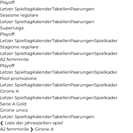
Playoff
Letzer Spieltag
Kalender
Tabellen
Paarungen
Sessione regolare
Letzer Spieltag
Kalender
Tabellen
Paarungen
SuperLega
Playoff
Letzer Spieltag
Kalender
Tabellen
Paarungen
Spielkader
Stagione regolare
Letzer Spieltag
Kalender
Tabellen
Paarungen
Spielkader
A2 femminile
Playoff
Letzer Spieltag
Kalender
Tabellen
Paarungen
Spielkader
Pool promozione
Letzer Spieltag
Kalender
Tabellen
Paarungen
Spielkader
Girone A
Letzer Spieltag
Kalender
Tabellen
Paarungen
Spielkader
Serie A Gold
Girone unico
Letzer Spieltag
Kalender
Tabellen
Paarungen
Liste der jahreszeiten-spiel
A2 femminile ❯ Girone A