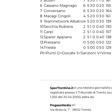
5
Bozen
7
5
3
0
1
1
0
161
6
Cassano Magnago
6
5
3
0
0
2
0
155
7
Conversano
6
5
3
0
0
2
0
164
8
Macagi Cingoli
4
5
2
0
0
3
0
161
9
Teamnetwork Albatro
4
5
2
0
0
3
0
139
10
Secchia Rubiera
2
5
1
0
0
4
0
130
11
Carpi
2
5
1
0
0
4
0
157
12
Sparer Appiano
2
5
1
0
0
4
0
138
13
Pressano
0
5
0
0
0
5
0
122
14
Trieste
0
5
0
0
0
5
0
129
Pt=Punti
G=Giocate
S=Sanzioni
V=Vinte
è una testata giornalistic
SporTrentino.it
registrata presso il Tribunale di Trento (aut
1.250 del 20.04.2005) edita da:
srl
PegasoMedia
Via Brescia, 7 - 38122 Trento