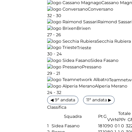
Cassano Mag
Conversano
-
32
30
Raimond Sassar
Brixen
-
27
26
Secchia Rubiera
Trieste
-
30
24
Sidea Fasano
Pressano
-
29
21
Teamnetwo
Alperia Merano
-
24
32
◀ 9ª andata
11ª andata ▶
Classifica
Totale
Squadra
Pt
G
V
Vr
N
P
Pr
G
1
Sidea Fasano
18
10
9
0
0
1
0
32
2
Bozen
17
10
8
0
1
1
0
30