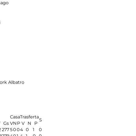
nago
i
rk Albatro
Casa
Trasferta
S
f
Gs
V
N
P
V
N
P
2
277
5
0
0
4
0
1
0
8
279
4
0
1
4
1
0
0