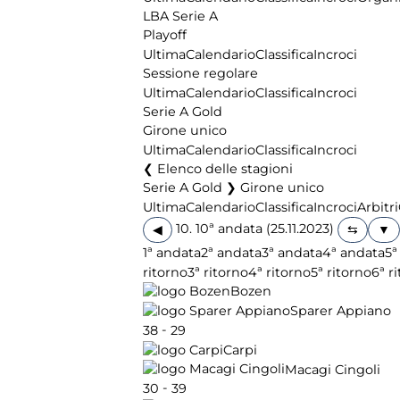
LBA Serie A
Playoff
Ultima
Calendario
Classifica
Incroci
Sessione regolare
Ultima
Calendario
Classifica
Incroci
Serie A Gold
Girone unico
Ultima
Calendario
Classifica
Incroci
Elenco delle stagioni
Serie A Gold ❯ Girone unico
Ultima
Calendario
Classifica
Incroci
Arbitri
10. 10ª andata (25.11.2023)
◀
1ª andata
2ª andata
3ª andata
4ª andata
5ª
ritorno
3ª ritorno
4ª ritorno
5ª ritorno
6ª r
Bozen
Sparer Appiano
-
38
29
Carpi
Macagi Cingoli
-
30
39