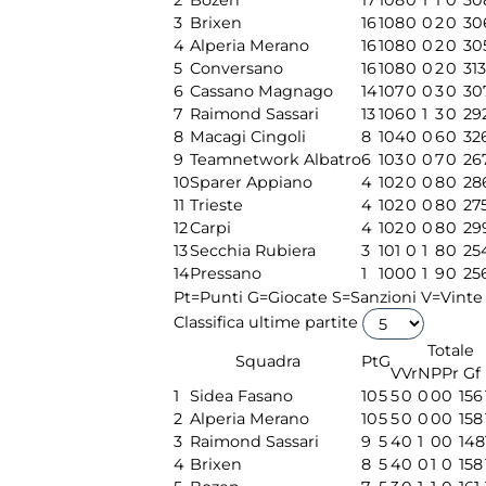
3
Brixen
16
10
8
0
0
2
0
30
4
Alperia Merano
16
10
8
0
0
2
0
30
5
Conversano
16
10
8
0
0
2
0
313
6
Cassano Magnago
14
10
7
0
0
3
0
30
7
Raimond Sassari
13
10
6
0
1
3
0
29
8
Macagi Cingoli
8
10
4
0
0
6
0
32
9
Teamnetwork Albatro
6
10
3
0
0
7
0
26
10
Sparer Appiano
4
10
2
0
0
8
0
28
11
Trieste
4
10
2
0
0
8
0
27
12
Carpi
4
10
2
0
0
8
0
29
13
Secchia Rubiera
3
10
1
0
1
8
0
25
14
Pressano
1
10
0
0
1
9
0
25
Pt=Punti
G=Giocate
S=Sanzioni
V=Vinte
Classifica ultime partite
Totale
Squadra
Pt
G
V
Vr
N
P
Pr
Gf
1
Sidea Fasano
10
5
5
0
0
0
0
156
2
Alperia Merano
10
5
5
0
0
0
0
158
3
Raimond Sassari
9
5
4
0
1
0
0
148
4
Brixen
8
5
4
0
0
1
0
158