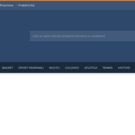
filiazione
Pubblicità
BASKET
SPORT INVERNALI
NUOTO
CICLISMO
ATLETICA
TENNIS
MOTORI