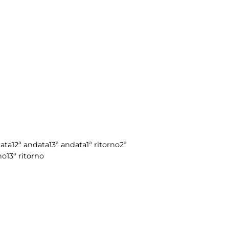
data
12ª andata
13ª andata
1ª ritorno
2ª
no
13ª ritorno