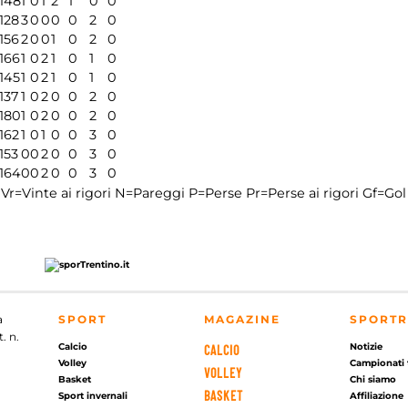
148
1
0
1
2
1
0
0
128
3
0
0
0
0
2
0
156
2
0
0
1
0
2
0
166
1
0
2
1
0
1
0
145
1
0
2
1
0
1
0
137
1
0
2
0
0
2
0
180
1
0
2
0
0
2
0
162
1
0
1
0
0
3
0
153
0
0
2
0
0
3
0
164
0
0
2
0
0
3
0
Vr=Vinte ai rigori
N=Pareggi
P=Perse
Pr=Perse ai rigori
Gf=Gol 
a
SPORT
MAGAZINE
SPORTR
. n.
Calcio
Notizie
CALCIO
Volley
Campionati 
VOLLEY
Basket
Chi siamo
BASKET
Sport invernali
Affiliazione