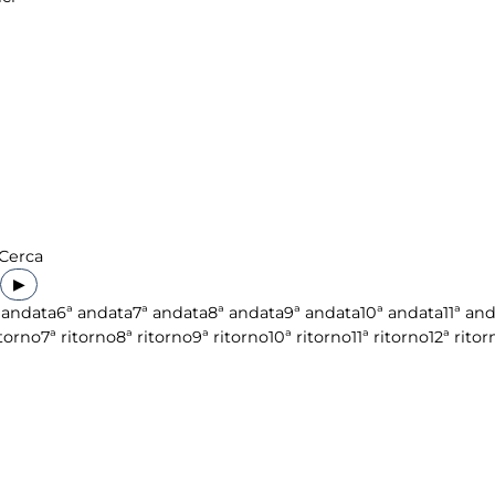
Cerca
▶
 andata
6ª andata
7ª andata
8ª andata
9ª andata
10ª andata
11ª an
itorno
7ª ritorno
8ª ritorno
9ª ritorno
10ª ritorno
11ª ritorno
12ª ritor