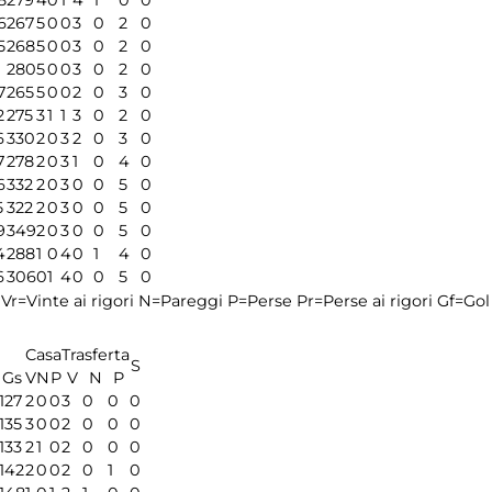
6
267
5
0
0
3
0
2
0
5
268
5
0
0
3
0
2
0
280
5
0
0
3
0
2
0
7
265
5
0
0
2
0
3
0
2
275
3
1
1
3
0
2
0
6
330
2
0
3
2
0
3
0
7
278
2
0
3
1
0
4
0
6
332
2
0
3
0
0
5
0
5
322
2
0
3
0
0
5
0
9
349
2
0
3
0
0
5
0
4
288
1
0
4
0
1
4
0
6
306
0
1
4
0
0
5
0
Vr=Vinte ai rigori
N=Pareggi
P=Perse
Pr=Perse ai rigori
Gf=Gol 
Casa
Trasferta
S
Gs
V
N
P
V
N
P
127
2
0
0
3
0
0
0
135
3
0
0
2
0
0
0
133
2
1
0
2
0
0
0
142
2
0
0
2
0
1
0