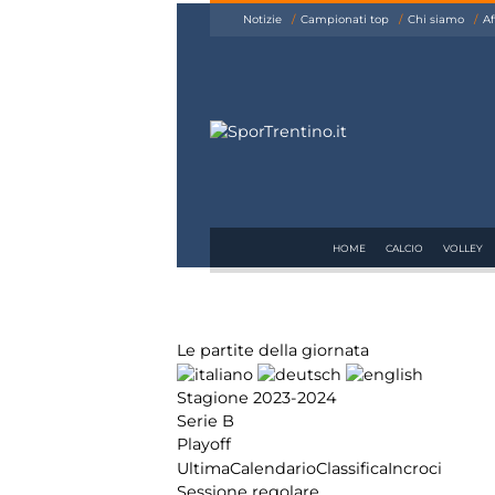
siamo
Notizie
Campionati top
Chi siamo
Af
Affiliazione
Pubblicità
HOME
CALCIO
VOLLEY
Le partite della giornata
Stagione 2023-2024
Serie B
Playoff
Ultima
Calendario
Classifica
Incroci
Sessione regolare