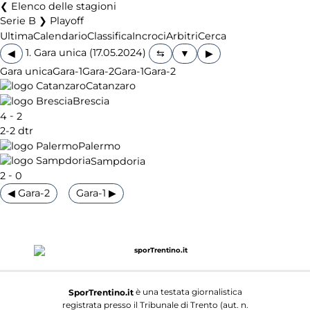
Elenco delle stagioni
Serie B ❯ Playoff
Ultima
Calendario
Classifica
Incroci
Arbitri
Cerca
1. Gara unica (17.05.2024)
◀
▶
Gara unica
Gara-1
Gara-2
Gara-1
Gara-2
Catanzaro
Brescia
-
4
2
2-2 dtr
Palermo
Sampdoria
-
2
0
◀ Gara-2
Gara-1 ▶
è una testata giornalistica
SporTrentino.it
registrata presso il Tribunale di Trento (aut. n.