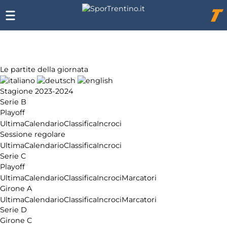
Chi
siamo
Affiliazione
Pubblicità
Le partite della giornata
Stagione 2023-2024
Serie B
Playoff
Ultima
Calendario
Classifica
Incroci
Sessione regolare
Ultima
Calendario
Classifica
Incroci
Serie C
Playoff
Ultima
Calendario
Classifica
Incroci
Marcatori
Girone A
Ultima
Calendario
Classifica
Incroci
Marcatori
Serie D
Girone C