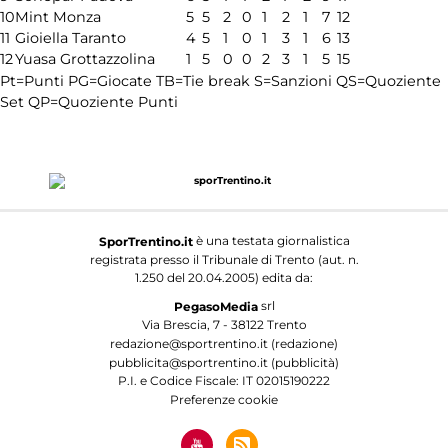
10
Mint Monza
5
5
2
0
1
2
1
7
12
11
Gioiella Taranto
4
5
1
0
1
3
1
6
13
12
Yuasa Grottazzolina
1
5
0
0
2
3
1
5
15
Pt=Punti
PG=Giocate
TB=Tie break
S=Sanzioni
QS=Quoziente
Set
QP=Quoziente Punti
è una testata giornalistica
SporTrentino.it
registrata presso il Tribunale di Trento (aut. n.
1.250 del 20.04.2005) edita da:
srl
PegasoMedia
Via Brescia, 7 - 38122 Trento
redazione@sportrentino.it (redazione)
pubblicita@sportrentino.it (pubblicità)
P.I. e Codice Fiscale: IT 02015190222
Preferenze cookie