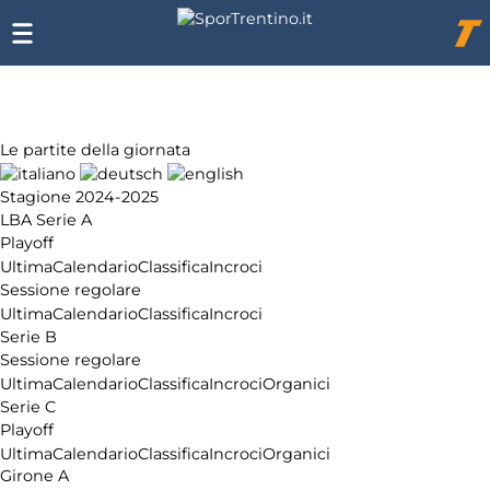
Chi
siamo
Affiliazione
Pubblicità
Le partite della giornata
Stagione 2024-2025
LBA Serie A
Playoff
Ultima
Calendario
Classifica
Incroci
Sessione regolare
Ultima
Calendario
Classifica
Incroci
Serie B
Sessione regolare
Ultima
Calendario
Classifica
Incroci
Organici
Serie C
Playoff
Ultima
Calendario
Classifica
Incroci
Organici
Girone A