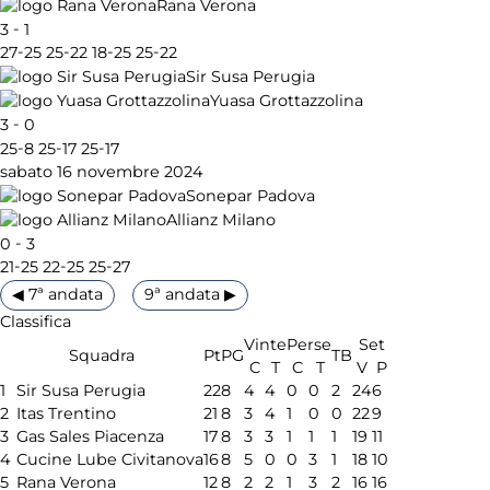
Rana Verona
-
3
1
-
-
-
-
27
25
25
22
18
25
25
22
Sir Susa Perugia
Yuasa Grottazzolina
-
3
0
-
-
-
25
8
25
17
25
17
sabato 16 novembre 2024
Sonepar Padova
Allianz Milano
-
0
3
-
-
-
21
25
22
25
25
27
◀ 7ª andata
9ª andata ▶
Classifica
Vinte
Perse
Set
Squadra
Pt
PG
TB
C
T
C
T
V
P
1
Sir Susa Perugia
22
8
4
4
0
0
2
24
6
2
Itas Trentino
21
8
3
4
1
0
0
22
9
3
Gas Sales Piacenza
17
8
3
3
1
1
1
19
11
4
Cucine Lube Civitanova
16
8
5
0
0
3
1
18
10
5
Rana Verona
12
8
2
2
1
3
2
16
16