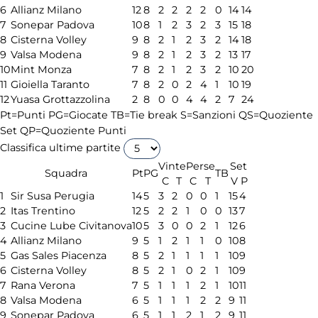
6
Allianz Milano
12
8
2
2
2
2
0
14
14
7
Sonepar Padova
10
8
1
2
3
2
3
15
18
8
Cisterna Volley
9
8
2
1
2
3
2
14
18
9
Valsa Modena
9
8
2
1
2
3
2
13
17
10
Mint Monza
7
8
2
1
2
3
2
10
20
11
Gioiella Taranto
7
8
2
0
2
4
1
10
19
12
Yuasa Grottazzolina
2
8
0
0
4
4
2
7
24
Pt=Punti
PG=Giocate
TB=Tie break
S=Sanzioni
QS=Quoziente
Set
QP=Quoziente Punti
Classifica ultime partite
Vinte
Perse
Set
Squadra
Pt
PG
TB
C
T
C
T
V
P
1
Sir Susa Perugia
14
5
3
2
0
0
1
15
4
2
Itas Trentino
12
5
2
2
1
0
0
13
7
3
Cucine Lube Civitanova
10
5
3
0
0
2
1
12
6
4
Allianz Milano
9
5
1
2
1
1
0
10
8
5
Gas Sales Piacenza
8
5
2
1
1
1
1
10
9
6
Cisterna Volley
8
5
2
1
0
2
1
10
9
7
Rana Verona
7
5
1
1
1
2
1
10
11
8
Valsa Modena
6
5
1
1
1
2
2
9
11
9
Sonepar Padova
6
5
1
1
2
1
2
9
11