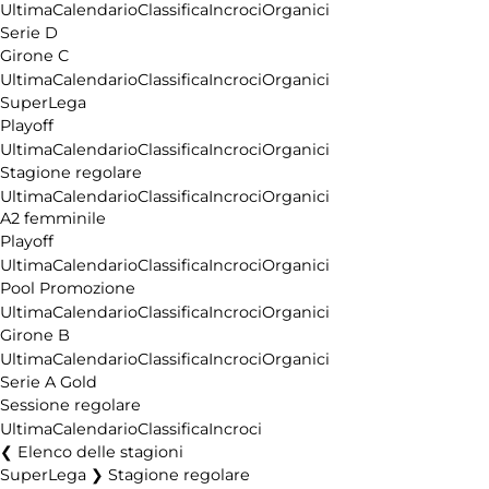
Ultima
Calendario
Classifica
Incroci
Organici
Serie D
Girone C
Ultima
Calendario
Classifica
Incroci
Organici
SuperLega
Playoff
Ultima
Calendario
Classifica
Incroci
Organici
Stagione regolare
Ultima
Calendario
Classifica
Incroci
Organici
A2 femminile
Playoff
Ultima
Calendario
Classifica
Incroci
Organici
Pool Promozione
Ultima
Calendario
Classifica
Incroci
Organici
Girone B
Ultima
Calendario
Classifica
Incroci
Organici
Serie A Gold
Sessione regolare
Ultima
Calendario
Classifica
Incroci
Elenco delle stagioni
SuperLega ❯ Stagione regolare