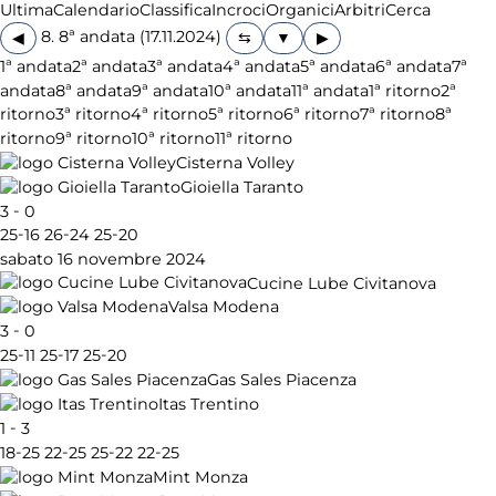
Ultima
Calendario
Classifica
Incroci
Organici
Arbitri
Cerca
8. 8ª andata (17.11.2024)
◀
▶
1ª andata
2ª andata
3ª andata
4ª andata
5ª andata
6ª andata
7ª
andata
8ª andata
9ª andata
10ª andata
11ª andata
1ª ritorno
2ª
ritorno
3ª ritorno
4ª ritorno
5ª ritorno
6ª ritorno
7ª ritorno
8ª
ritorno
9ª ritorno
10ª ritorno
11ª ritorno
Cisterna Volley
Gioiella Taranto
-
3
0
-
-
-
25
16
26
24
25
20
sabato 16 novembre 2024
Cucine Lube Civitanova
Valsa Modena
-
3
0
-
-
-
25
11
25
17
25
20
Gas Sales Piacenza
Itas Trentino
-
1
3
-
-
-
-
18
25
22
25
25
22
22
25
Mint Monza