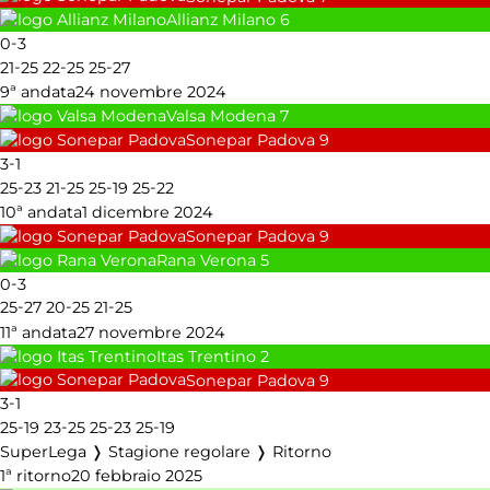
Allianz Milano
6
-
0
3
-
-
-
21
25
22
25
25
27
9ª andata
24 novembre 2024
Valsa Modena
7
Sonepar Padova
9
-
3
1
-
-
-
-
25
23
21
25
25
19
25
22
10ª andata
1 dicembre 2024
Sonepar Padova
9
Rana Verona
5
-
0
3
-
-
-
25
27
20
25
21
25
11ª andata
27 novembre 2024
Itas Trentino
2
Sonepar Padova
9
-
3
1
-
-
-
-
25
19
23
25
25
23
25
19
SuperLega ❭ Stagione regolare ❭ Ritorno
1ª ritorno
20 febbraio 2025