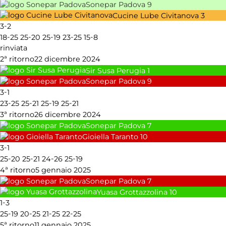
Sonepar Padova
9
Cucine Lube Civitanova
3
-
3
2
-
-
-
-
-
18
25
25
20
25
19
23
25
15
8
rinviata
2ª ritorno
22 dicembre 2024
Sir Susa Perugia
1
Sonepar Padova
9
-
3
1
-
-
-
-
23
25
25
21
25
19
25
21
3ª ritorno
26 dicembre 2024
Sonepar Padova
7
Gioiella Taranto
10
-
3
1
-
-
-
-
25
20
25
21
24
26
25
19
4ª ritorno
5 gennaio 2025
Sonepar Padova
7
Yuasa Grottazzolina
10
-
1
3
-
-
-
-
25
19
20
25
21
25
22
25
5ª ritorno
11 gennaio 2025