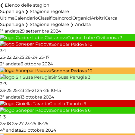
Elenco delle stagioni
SuperLega ❯ Stagione regolare
Ultima
Calendario
Classifica
Incroci
Organici
Arbitri
Cerca
SuperLega ❭ Stagione regolare ❭ Andata
1ª andata
29 settembre 2024
Cucine Lube Civitanova
3
Sonepar Padova
10
-
3
1
-
-
-
-
25
22
22
25
26
24
25
17
2ª andata
6 ottobre 2024
Sonepar Padova
10
Sir Susa Perugia
3
-
2
3
-
-
-
-
-
23
25
25
23
25
21
24
26
10
15
3ª andata
13 ottobre 2024
Gioiella Taranto
9
Sonepar Padova
6
-
1
3
-
-
-
-
25
18
25
27
23
25
18
25
4ª andata
20 ottobre 2024