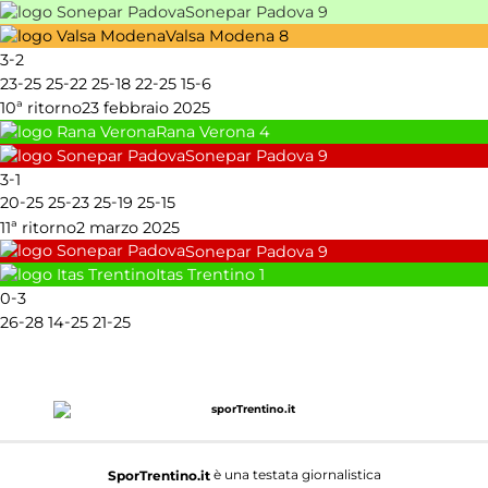
Sonepar Padova
9
Valsa Modena
8
-
3
2
-
-
-
-
-
23
25
25
22
25
18
22
25
15
6
10ª ritorno
23 febbraio 2025
Rana Verona
4
Sonepar Padova
9
-
3
1
-
-
-
-
20
25
25
23
25
19
25
15
11ª ritorno
2 marzo 2025
Sonepar Padova
9
Itas Trentino
1
-
0
3
-
-
-
26
28
14
25
21
25
è una testata giornalistica
SporTrentino.it