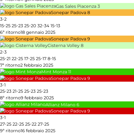
Gas Sales Piacenza
3
Sonepar Padova
8
-
3
2
-
-
-
-
-
15
25
25
23
25
20
32
34
15
13
6ª ritorno
18 gennaio 2025
Sonepar Padova
9
Cisterna Volley
8
-
2
3
-
-
-
-
-
25
21
22
25
17
25
25
17
8
15
7ª ritorno
2 febbraio 2025
Mint Monza
11
Sonepar Padova
9
-
3
1
-
-
-
-
25
23
21
25
25
23
25
23
8ª ritorno
9 febbraio 2025
Allianz Milano
6
Sonepar Padova
9
-
3
1
-
-
-
-
27
25
22
25
25
22
27
25
9ª ritorno
16 febbraio 2025