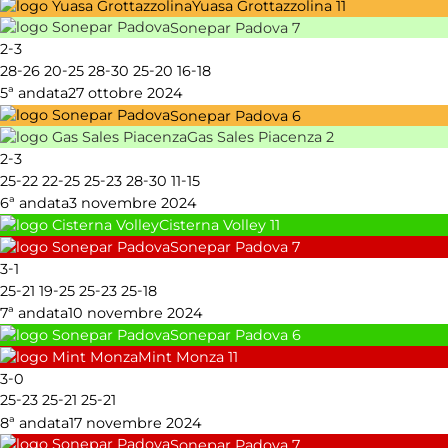
Yuasa Grottazzolina
11
Sonepar Padova
7
-
2
3
-
-
-
-
-
28
26
20
25
28
30
25
20
16
18
5ª andata
27 ottobre 2024
Sonepar Padova
6
Gas Sales Piacenza
2
-
2
3
-
-
-
-
-
25
22
22
25
25
23
28
30
11
15
6ª andata
3 novembre 2024
Cisterna Volley
11
Sonepar Padova
7
-
3
1
-
-
-
-
25
21
19
25
25
23
25
18
7ª andata
10 novembre 2024
Sonepar Padova
6
Mint Monza
11
-
3
0
-
-
-
25
23
25
21
25
21
8ª andata
17 novembre 2024
Sonepar Padova
7