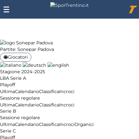
Chi
siamo
Affiliazione
Pubblicità
Partite: Sonepar Padova
Giocatori
Stagione 2024-2025
LBA Serie A
Playoff
Ultima
Calendario
Classifica
Incroci
Sessione regolare
Ultima
Calendario
Classifica
Incroci
Serie B
Sessione regolare
Ultima
Calendario
Classifica
Incroci
Organici
Serie C
Playoff