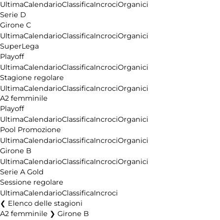
Ultima
Calendario
Classifica
Incroci
Organici
Serie D
Girone C
Ultima
Calendario
Classifica
Incroci
Organici
SuperLega
Playoff
Ultima
Calendario
Classifica
Incroci
Organici
Stagione regolare
Ultima
Calendario
Classifica
Incroci
Organici
A2 femminile
Playoff
Ultima
Calendario
Classifica
Incroci
Organici
Pool Promozione
Ultima
Calendario
Classifica
Incroci
Organici
Girone B
Ultima
Calendario
Classifica
Incroci
Organici
Serie A Gold
Sessione regolare
Ultima
Calendario
Classifica
Incroci
Elenco delle stagioni
A2 femminile ❯ Girone B