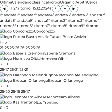
Ultima
Calendario
Classifica
Incroci
Organici
Arbitri
Cerca
11. 2ª ritorno (15.12.2024)
◀
▶
1ª andata
2ª andata
3ª andata
4ª andata
5ª andata
6ª andata
7ª
andata
8ª andata
9ª andata
1ª ritorno
2ª ritorno
3ª ritorno
4ª
ritorno
5ª ritorno
6ª ritorno
7ª ritorno
8ª ritorno
9ª ritorno
Concorezzo
Futura Busto Arsizio
-
1
3
-
-
-
-
21
25
23
25
25
23
23
25
Esperia Cremona
Hermaea Olbia
-
3
0
-
-
-
25
17
25
21
25
21
Narconon Melendugno
Bressan Offanengo
-
3
0
-
-
-
25
20
25
16
25
17
Tecnoteam Albese
Itas Trentino
-
0
3