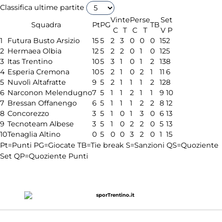
Classifica ultime partite
Vinte
Perse
Set
Squadra
Pt
PG
TB
C
T
C
T
V
P
1
Futura Busto Arsizio
15
5
2
3
0
0
0
15
2
2
Hermaea Olbia
12
5
2
2
0
1
0
12
5
3
Itas Trentino
10
5
3
1
0
1
2
13
8
4
Esperia Cremona
10
5
2
1
0
2
1
11
6
5
Nuvolì Altafratte
9
5
2
1
1
1
2
12
8
6
Narconon Melendugno
7
5
1
1
2
1
1
9
10
7
Bressan Offanengo
6
5
1
1
1
2
2
8
12
8
Concorezzo
3
5
1
0
1
3
0
6
13
9
Tecnoteam Albese
3
5
1
0
2
2
0
5
13
10
Tenaglia Altino
0
5
0
0
3
2
0
1
15
Pt=Punti
PG=Giocate
TB=Tie break
S=Sanzioni
QS=Quoziente
Set
QP=Quoziente Punti