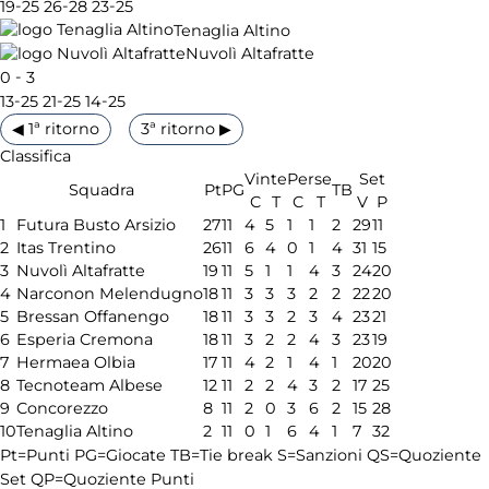
-
-
-
19
25
26
28
23
25
Tenaglia Altino
Nuvolì Altafratte
-
0
3
-
-
-
13
25
21
25
14
25
◀ 1ª ritorno
3ª ritorno ▶
Classifica
Vinte
Perse
Set
Squadra
Pt
PG
TB
C
T
C
T
V
P
1
Futura Busto Arsizio
27
11
4
5
1
1
2
29
11
2
Itas Trentino
26
11
6
4
0
1
4
31
15
3
Nuvolì Altafratte
19
11
5
1
1
4
3
24
20
4
Narconon Melendugno
18
11
3
3
3
2
2
22
20
5
Bressan Offanengo
18
11
3
3
2
3
4
23
21
6
Esperia Cremona
18
11
3
2
2
4
3
23
19
7
Hermaea Olbia
17
11
4
2
1
4
1
20
20
8
Tecnoteam Albese
12
11
2
2
4
3
2
17
25
9
Concorezzo
8
11
2
0
3
6
2
15
28
10
Tenaglia Altino
2
11
0
1
6
4
1
7
32
Pt=Punti
PG=Giocate
TB=Tie break
S=Sanzioni
QS=Quoziente
Set
QP=Quoziente Punti