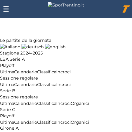
Chi
siamo
Affiliazione
Pubblicità
Le partite della giornata
Stagione 2024-2025
LBA Serie A
Playoff
Ultima
Calendario
Classifica
Incroci
Sessione regolare
Ultima
Calendario
Classifica
Incroci
Serie B
Sessione regolare
Ultima
Calendario
Classifica
Incroci
Organici
Serie C
Playoff
Ultima
Calendario
Classifica
Incroci
Organici
Girone A