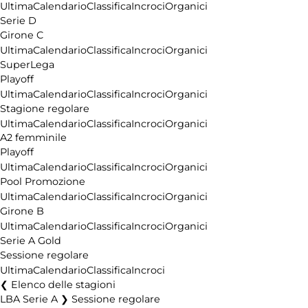
Ultima
Calendario
Classifica
Incroci
Organici
Serie D
Girone C
Ultima
Calendario
Classifica
Incroci
Organici
SuperLega
Playoff
Ultima
Calendario
Classifica
Incroci
Organici
Stagione regolare
Ultima
Calendario
Classifica
Incroci
Organici
A2 femminile
Playoff
Ultima
Calendario
Classifica
Incroci
Organici
Pool Promozione
Ultima
Calendario
Classifica
Incroci
Organici
Girone B
Ultima
Calendario
Classifica
Incroci
Organici
Serie A Gold
Sessione regolare
Ultima
Calendario
Classifica
Incroci
Elenco delle stagioni
LBA Serie A ❯ Sessione regolare