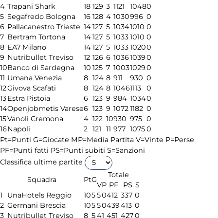
4
Trapani Shark
18
12
9
3
1121
1048
0
5
Segafredo Bologna
16
12
8
4
1030
996
0
6
Pallacanestro Trieste
14
12
7
5
1034
1010
0
7
Bertram Tortona
14
12
7
5
1033
1010
0
8
EA7 Milano
14
12
7
5
1033
1020
0
9
Nutribullet Treviso
12
12
6
6
1036
1039
0
10
Banco di Sardegna
10
12
5
7
1003
1029
0
11
Umana Venezia
8
12
4
8
911
930
0
12
Givova Scafati
8
12
4
8
1046
1113
0
13
Estra Pistoia
6
12
3
9
984
1034
0
14
Openjobmetis Varese
6
12
3
9
1072
1182
0
15
Vanoli Cremona
4
12
2
10
930
975
0
16
Napoli
2
12
1
11
977
1075
0
Pt=Punti
G=Giocate
MP=Media Partita
V=Vinte
P=Perse
PF=Punti fatti
PS=Punti subiti
S=Sanzioni
Classifica ultime partite
Totale
Squadra
Pt
G
V
P
PF
PS
S
1
UnaHotels Reggio
10
5
5
0
412
337
0
2
Germani Brescia
10
5
5
0
439
413
0
3
Nutribullet Treviso
8
5
4
1
451
427
0