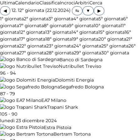
Ultima
Calendario
Classifica
Incroci
Arbitri
Cerca
12. 12ª giornata (22.12.2024)
◀
▶
1ª giornata
2ª giornata
3ª giornata
4ª giornata
5ª giornata
6ª
giornata
7ª giornata
8ª giornata
9ª giornata
10ª giornata
11ª
giornata
12ª giornata
13ª giornata
14ª giornata
15ª giornata
16ª
giornata
17ª giornata
18ª giornata
19ª giornata
20ª giornata
21ª
giornata
22ª giornata
23ª giornata
24ª giornata
25ª giornata
26ª
giornata
27ª giornata
28ª giornata
29ª giornata
30ª giornata
Banco di Sardegna
Nutribullet Treviso
-
96
94
Dolomiti Energia
Segafredo Bologna
-
87
79
EA7 Milano
Trapani Shark
-
105
90
lunedì 23 dicembre 2024
Estra Pistoia
Bertram Tortona