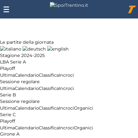
Chi
siamo
Affiliazione
Pubblicità
Le partite della giornata
Stagione 2024-2025
LBA Serie A
Playoff
Ultima
Calendario
Classifica
Incroci
Sessione regolare
Ultima
Calendario
Classifica
Incroci
Serie B
Sessione regolare
Ultima
Calendario
Classifica
Incroci
Organici
Serie C
Playoff
Ultima
Calendario
Classifica
Incroci
Organici
Girone A