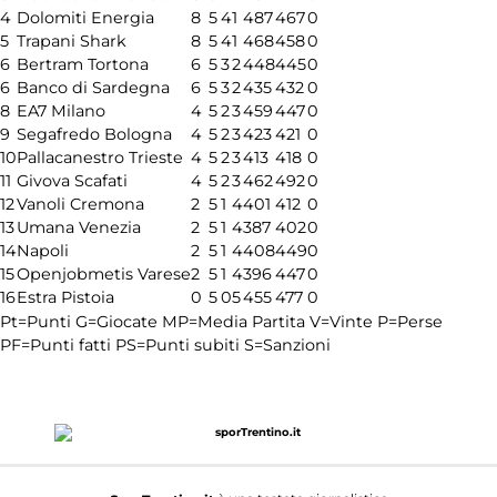
4
Dolomiti Energia
8
5
4
1
487
467
0
5
Trapani Shark
8
5
4
1
468
458
0
6
Bertram Tortona
6
5
3
2
448
445
0
6
Banco di Sardegna
6
5
3
2
435
432
0
8
EA7 Milano
4
5
2
3
459
447
0
9
Segafredo Bologna
4
5
2
3
423
421
0
10
Pallacanestro Trieste
4
5
2
3
413
418
0
11
Givova Scafati
4
5
2
3
462
492
0
12
Vanoli Cremona
2
5
1
4
401
412
0
13
Umana Venezia
2
5
1
4
387
402
0
14
Napoli
2
5
1
4
408
449
0
15
Openjobmetis Varese
2
5
1
4
396
447
0
16
Estra Pistoia
0
5
0
5
455
477
0
Pt=Punti
G=Giocate
MP=Media Partita
V=Vinte
P=Perse
PF=Punti fatti
PS=Punti subiti
S=Sanzioni