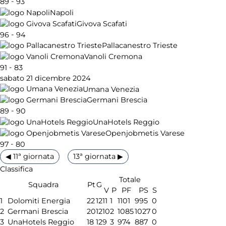
-
89
93
Napoli
Givova Scafati
-
96
94
Pallacanestro Trieste
Vanoli Cremona
-
91
83
sabato 21 dicembre 2024
Umana Venezia
Germani Brescia
-
89
90
UnaHotels Reggio
Openjobmetis Varese
-
97
80
◀ 11ª giornata
13ª giornata ▶
Classifica
Totale
Squadra
Pt
G
V
P
PF
PS
S
1
Dolomiti Energia
22
12
11
1
1101
995
0
2
Germani Brescia
20
12
10
2
1085
1027
0
3
UnaHotels Reggio
18
12
9
3
974
887
0