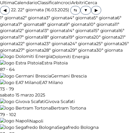
Ultima
Calendario
Classifica
Incroci
Arbitri
Cerca
22. 22ª giornata (16.03.2025)
◀
▶
1ª giornata
2ª giornata
3ª giornata
4ª giornata
5ª giornata
6ª
giornata
7ª giornata
8ª giornata
9ª giornata
10ª giornata
11ª
giornata
12ª giornata
13ª giornata
14ª giornata
15ª giornata
16ª
giornata
17ª giornata
18ª giornata
19ª giornata
20ª giornata
21ª
giornata
22ª giornata
23ª giornata
24ª giornata
25ª giornata
26ª
giornata
27ª giornata
28ª giornata
29ª giornata
30ª giornata
Dolomiti Energia
Estra Pistoia
-
87
64
Germani Brescia
EA7 Milano
-
73
79
sabato 15 marzo 2025
Givova Scafati
Bertram Tortona
-
79
102
Napoli
Segafredo Bologna