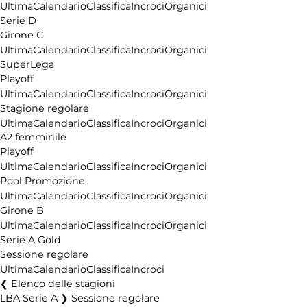
Ultima
Calendario
Classifica
Incroci
Organici
Serie D
Girone C
Ultima
Calendario
Classifica
Incroci
Organici
SuperLega
Playoff
Ultima
Calendario
Classifica
Incroci
Organici
Stagione regolare
Ultima
Calendario
Classifica
Incroci
Organici
A2 femminile
Playoff
Ultima
Calendario
Classifica
Incroci
Organici
Pool Promozione
Ultima
Calendario
Classifica
Incroci
Organici
Girone B
Ultima
Calendario
Classifica
Incroci
Organici
Serie A Gold
Sessione regolare
Ultima
Calendario
Classifica
Incroci
Elenco delle stagioni
LBA Serie A ❯ Sessione regolare