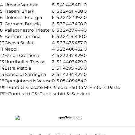
4
Umana Venezia
8
5
4
1
445
411
0
5
Trapani Shark
6
5
3
2
491
438
0
6
Dolomiti Energia
6
5
3
2
422
392
0
7
Germani Brescia
6
5
3
2
447
430
0
8
Pallacanestro Trieste
6
5
3
2
437
444
0
9
Bertram Tortona
6
5
3
2
418
430
0
10
Givova Scafati
4
5
2
3
435
457
0
11
Napoli
4
5
2
3
406
432
0
12
Vanoli Cremona
4
5
2
3
387
429
0
13
Nutribullet Treviso
2
5
1
4
403
429
0
14
Estra Pistoia
2
5
1
4
395
435
0
15
Banco di Sardegna
2
5
1
4
384
427
0
16
Openjobmetis Varese
0
5
0
5
409
484
0
Pt=Punti
G=Giocate
MP=Media Partita
V=Vinte
P=Perse
PF=Punti fatti
PS=Punti subiti
S=Sanzioni