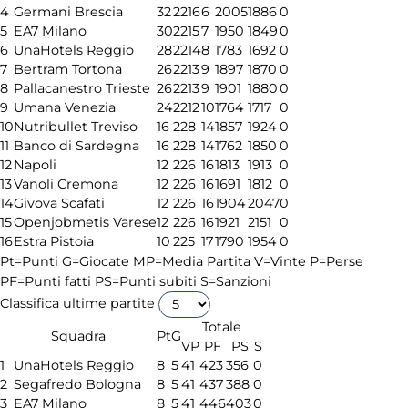
4
Germani Brescia
32
22
16
6
2005
1886
0
5
EA7 Milano
30
22
15
7
1950
1849
0
6
UnaHotels Reggio
28
22
14
8
1783
1692
0
7
Bertram Tortona
26
22
13
9
1897
1870
0
8
Pallacanestro Trieste
26
22
13
9
1901
1880
0
9
Umana Venezia
24
22
12
10
1764
1717
0
10
Nutribullet Treviso
16
22
8
14
1857
1924
0
11
Banco di Sardegna
16
22
8
14
1762
1850
0
12
Napoli
12
22
6
16
1813
1913
0
13
Vanoli Cremona
12
22
6
16
1691
1812
0
14
Givova Scafati
12
22
6
16
1904
2047
0
15
Openjobmetis Varese
12
22
6
16
1921
2151
0
16
Estra Pistoia
10
22
5
17
1790
1954
0
Pt=Punti
G=Giocate
MP=Media Partita
V=Vinte
P=Perse
PF=Punti fatti
PS=Punti subiti
S=Sanzioni
Classifica ultime partite
Totale
Squadra
Pt
G
V
P
PF
PS
S
1
UnaHotels Reggio
8
5
4
1
423
356
0
2
Segafredo Bologna
8
5
4
1
437
388
0
3
EA7 Milano
8
5
4
1
446
403
0