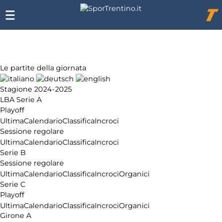
Chi
siamo
Affiliazione
Pubblicità
Le partite della giornata
Stagione 2024-2025
LBA Serie A
Playoff
Ultima
Calendario
Classifica
Incroci
Sessione regolare
Ultima
Calendario
Classifica
Incroci
Serie B
Sessione regolare
Ultima
Calendario
Classifica
Incroci
Organici
Serie C
Playoff
Ultima
Calendario
Classifica
Incroci
Organici
Girone A