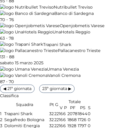
-
93
88
Nutribullet Treviso
Banco di Sardegna
-
70
76
Openjobmetis Varese
UnaHotels Reggio
-
63
78
Trapani Shark
Pallacanestro Trieste
-
131
88
sabato 15 marzo 2025
Umana Venezia
Vanoli Cremona
-
87
70
◀ 21ª giornata
23ª giornata ▶
Classifica
Totale
Squadra
Pt
G
V
P
PF
PS
S
1
Trapani Shark
32
22
16
6
2078
1844
0
2
Segafredo Bologna
32
22
16
6
1868
1726
0
3
Dolomiti Energia
32
22
16
6
1928
1797
0