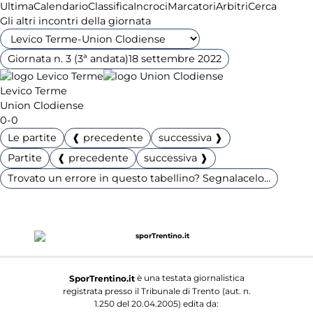
Ultima
Calendario
Classifica
Incroci
Marcatori
Arbitri
Cerca
Gli altri incontri della giornata
Giornata n. 3 (3ª andata)
18 settembre 2022
Levico Terme
Union Clodiense
0-0
Le partite
❰ precedente
successiva ❱
Partite
❰ precedente
successiva ❱
Trovato un errore in questo tabellino? Segnalacelo...
è una testata giornalistica
SporTrentino.it
registrata presso il Tribunale di Trento (aut. n.
1.250 del 20.04.2005) edita da: