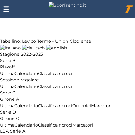
Chi
siamo
Affiliazione
Pubblicità
Tabellino: Levico Terme - Union Clodiense
Stagione 2022-2023
Serie B
Playoff
Ultima
Calendario
Classifica
Incroci
Sessione regolare
Ultima
Calendario
Classifica
Incroci
Serie C
Girone A
Ultima
Calendario
Classifica
Incroci
Organici
Marcatori
Serie D
Girone C
Ultima
Calendario
Classifica
Incroci
Marcatori
LBA Serie A