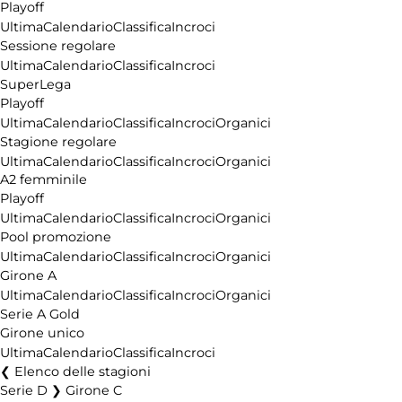
Playoff
Ultima
Calendario
Classifica
Incroci
Sessione regolare
Ultima
Calendario
Classifica
Incroci
SuperLega
Playoff
Ultima
Calendario
Classifica
Incroci
Organici
Stagione regolare
Ultima
Calendario
Classifica
Incroci
Organici
A2 femminile
Playoff
Ultima
Calendario
Classifica
Incroci
Organici
Pool promozione
Ultima
Calendario
Classifica
Incroci
Organici
Girone A
Ultima
Calendario
Classifica
Incroci
Organici
Serie A Gold
Girone unico
Ultima
Calendario
Classifica
Incroci
Elenco delle stagioni
Serie D ❯ Girone C