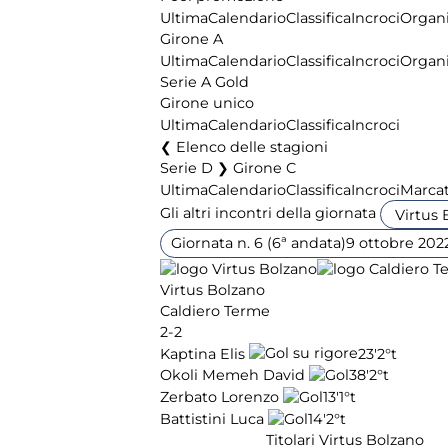
Ultima
Calendario
Classifica
Incroci
Organi
Girone A
Ultima
Calendario
Classifica
Incroci
Organi
Serie A Gold
Girone unico
Ultima
Calendario
Classifica
Incroci
Elenco delle stagioni
Serie D ❯ Girone C
Ultima
Calendario
Classifica
Incroci
Marcat
Gli altri incontri della giornata
Giornata n. 6 (6ª andata)
9 ottobre 202
Virtus Bolzano
Caldiero Terme
2-2
Kaptina Elis
23'
2°t
Okoli Memeh David
38'
2°t
Zerbato Lorenzo
13'
1°t
Battistini Luca
14'
2°t
Titolari Virtus Bolzano