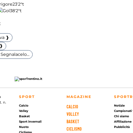
23'
2°t
38'
2°t
t
iva ❱
 ❱
Segnalacelo...
a
SPORT
MAGAZINE
SPORTR
. n.
Calcio
Notizie
CALCIO
Volley
Campionati 
VOLLEY
Basket
Chi siamo
BASKET
Sport invernali
Affiliazione
Nuoto
Pubblicità
CICLISMO
Ciclismo