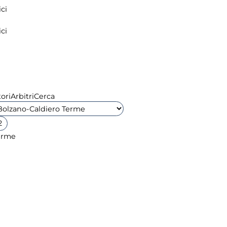
ci
ci
ori
Arbitri
Cerca
2