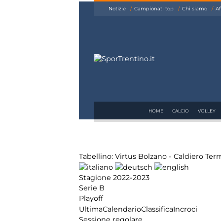
siamo
Notizie
Campionati top
Chi siamo
Af
Affiliazione
Pubblicità
HOME
CALCIO
VOLLEY
Tabellino: Virtus Bolzano - Caldiero Ter
Stagione 2022-2023
Serie B
Playoff
Ultima
Calendario
Classifica
Incroci
Sessione regolare