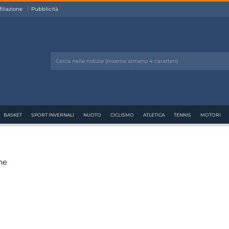
filiazione
Pubblicità
BASKET
SPORT INVERNALI
NUOTO
CICLISMO
ATLETICA
TENNIS
MOTORI
me