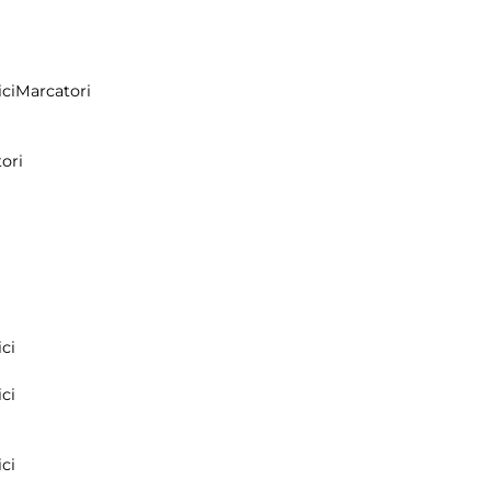
ci
Marcatori
ori
ci
ci
ci