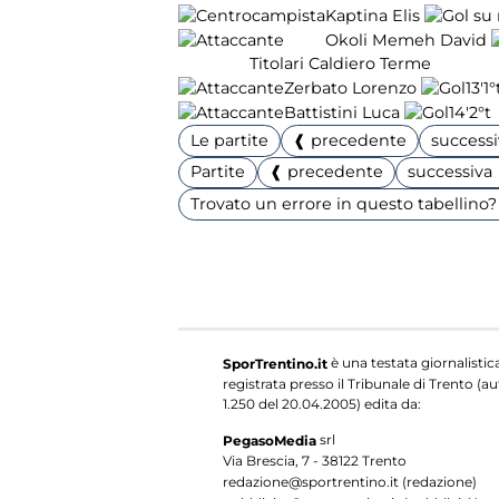
Kaptina Elis
Okoli Memeh David
Titolari Caldiero Terme
Zerbato Lorenzo
13'
1°
Battistini Luca
14'
2°t
Le partite
❰ precedente
success
Partite
❰ precedente
successiva
Trovato un errore in questo tabellino? 
è una testata giornalistic
SporTrentino.it
registrata presso il Tribunale di Trento (aut
1.250 del 20.04.2005) edita da:
srl
PegasoMedia
Via Brescia, 7 - 38122 Trento
redazione@sportrentino.it (redazione)