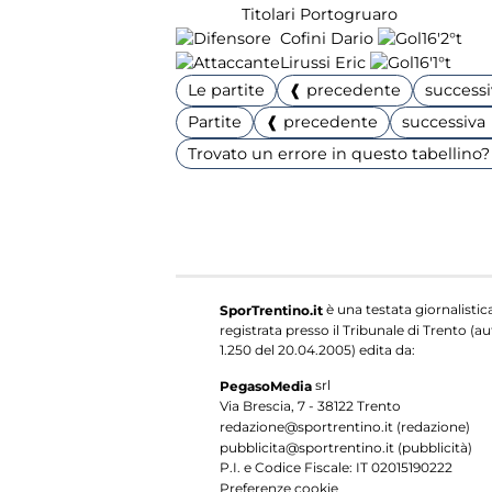
Titolari Portogruaro
Cofini Dario
16'
2°t
Lirussi Eric
16'
1°t
Le partite
❰ precedente
success
Partite
❰ precedente
successiva
Trovato un errore in questo tabellino? 
è una testata giornalistic
SporTrentino.it
registrata presso il Tribunale di Trento (aut
1.250 del 20.04.2005) edita da:
srl
PegasoMedia
Via Brescia, 7 - 38122 Trento
redazione@sportrentino.it (redazione)
pubblicita@sportrentino.it (pubblicità)
P.I. e Codice Fiscale: IT 02015190222
Preferenze cookie