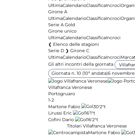
Ultima
Calendario
Classifica
Incroci
Organi
Girone A
Ultima
Calendario
Classifica
Incroci
Organi
Serie A Gold
Girone unico
Ultima
Calendario
Classifica
Incroci
Elenco delle stagioni
Serie D ❯ Girone C
Ultima
Calendario
Classifica
Incroci
Marcat
Gli altri incontri della giornata
Giornata n. 10 (10ª andata)
6 novembre
Villafranca Veronese
Portogruaro
1-2
Martone Fabio
30'
2°t
Lirussi Eric
16'
1°t
Cofini Dario
16'
2°t
Titolari Villafranca Veronese
Martone Fabio