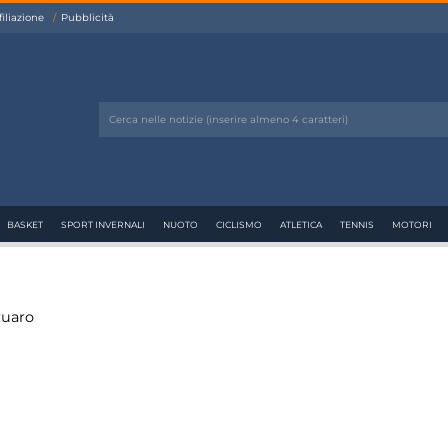
filiazione
Pubblicità
BASKET
SPORT INVERNALI
NUOTO
CICLISMO
ATLETICA
TENNIS
MOTORI
ruaro