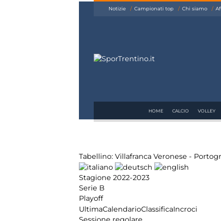
siamo
Notizie
Campionati top
Chi siamo
Af
Affiliazione
Pubblicità
HOME
CALCIO
VOLLEY
Tabellino: Villafranca Veronese - Portog
Stagione 2022-2023
Serie B
Playoff
Ultima
Calendario
Classifica
Incroci
Sessione regolare