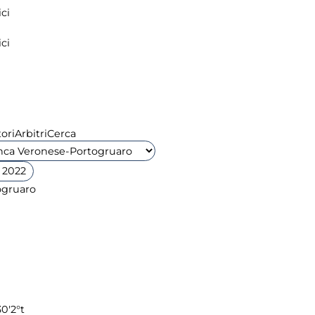
ci
ci
ori
Arbitri
Cerca
 2022
30'
2°t