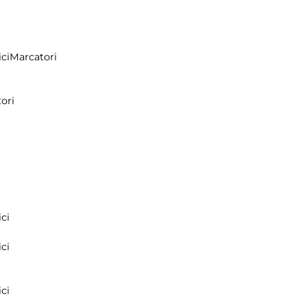
ci
Marcatori
ori
ci
ci
ci