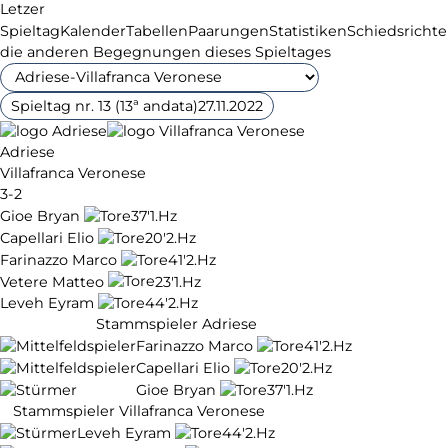
Letzer
Spieltag
Kalender
Tabellen
Paarungen
Statistiken
Schiedsrichte
die anderen Begegnungen dieses Spieltages
Spieltag nr. 13 (13ª andata)
27.11.2022
Adriese
Villafranca Veronese
3-2
Gioe Bryan
37'
1.Hz
Capellari Elio
20'
2.Hz
Farinazzo Marco
41'
2.Hz
Vetere Matteo
23'
1.Hz
Leveh Eyram
44'
2.Hz
Stammspieler Adriese
Farinazzo Marco
41'
2.Hz
Capellari Elio
20'
2.Hz
Gioe Bryan
37'
1.Hz
Stammspieler Villafranca Veronese
Leveh Eyram
44'
2.Hz