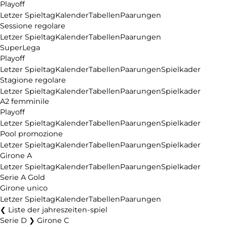
Playoff
Letzer Spieltag
Kalender
Tabellen
Paarungen
Sessione regolare
Letzer Spieltag
Kalender
Tabellen
Paarungen
SuperLega
Playoff
Letzer Spieltag
Kalender
Tabellen
Paarungen
Spielkader
Stagione regolare
Letzer Spieltag
Kalender
Tabellen
Paarungen
Spielkader
A2 femminile
Playoff
Letzer Spieltag
Kalender
Tabellen
Paarungen
Spielkader
Pool promozione
Letzer Spieltag
Kalender
Tabellen
Paarungen
Spielkader
Girone A
Letzer Spieltag
Kalender
Tabellen
Paarungen
Spielkader
Serie A Gold
Girone unico
Letzer Spieltag
Kalender
Tabellen
Paarungen
Liste der jahreszeiten-spiel
Serie D ❯ Girone C