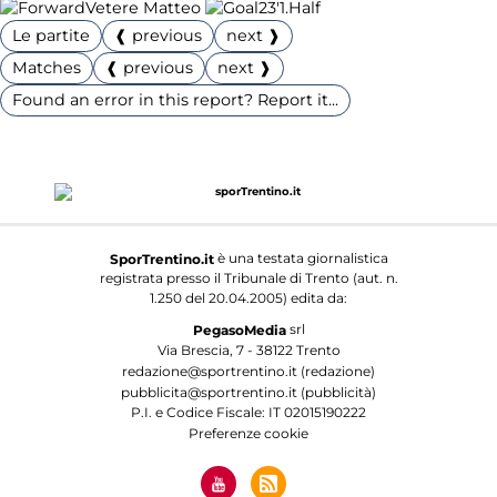
Vetere Matteo
23'
1.Half
Le partite
❰ previous
next ❱
Matches
❰ previous
next ❱
Found an error in this report? Report it...
è una testata giornalistica
SporTrentino.it
registrata presso il Tribunale di Trento (aut. n.
1.250 del 20.04.2005) edita da:
srl
PegasoMedia
Via Brescia, 7 - 38122 Trento
redazione@sportrentino.it (redazione)
pubblicita@sportrentino.it (pubblicità)
P.I. e Codice Fiscale: IT 02015190222
Preferenze cookie