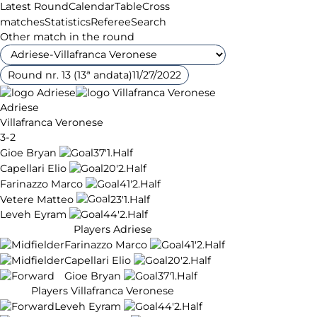
Latest Round
Calendar
Table
Cross
matches
Statistics
Referee
Search
Other match in the round
Round nr. 13 (13ª andata)
11/27/2022
Adriese
Villafranca Veronese
3-2
Gioe Bryan
37'
1.Half
Capellari Elio
20'
2.Half
Farinazzo Marco
41'
2.Half
Vetere Matteo
23'
1.Half
Leveh Eyram
44'
2.Half
Players Adriese
Farinazzo Marco
41'
2.Half
Capellari Elio
20'
2.Half
Gioe Bryan
37'
1.Half
Players Villafranca Veronese
Leveh Eyram
44'
2.Half