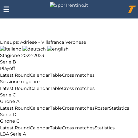
Chi
siamo
Affiliazione
Pubblicità
Lineups: Adriese - Villafranca Veronese
Stagione 2022-2023
Serie B
Playoff
Latest Round
Calendar
Table
Cross matches
Sessione regolare
Latest Round
Calendar
Table
Cross matches
Serie C
Girone A
Latest Round
Calendar
Table
Cross matches
Roster
Statistics
Serie D
Girone C
Latest Round
Calendar
Table
Cross matches
Statistics
LBA Serie A