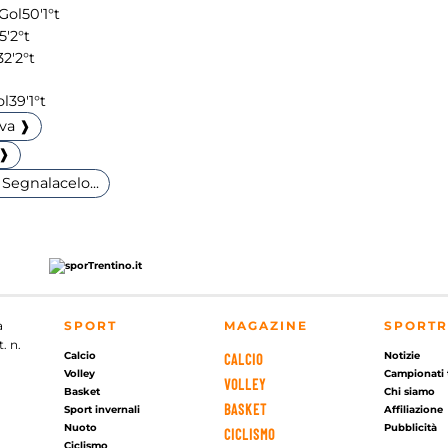
50'
1°t
5'
2°t
32'
2°t
39'
1°t
iva ❱
 ❱
Segnalacelo...
a
SPORT
MAGAZINE
SPORTR
. n.
Calcio
Notizie
CALCIO
Volley
Campionati 
VOLLEY
Basket
Chi siamo
BASKET
Sport invernali
Affiliazione
Nuoto
Pubblicità
CICLISMO
Ciclismo