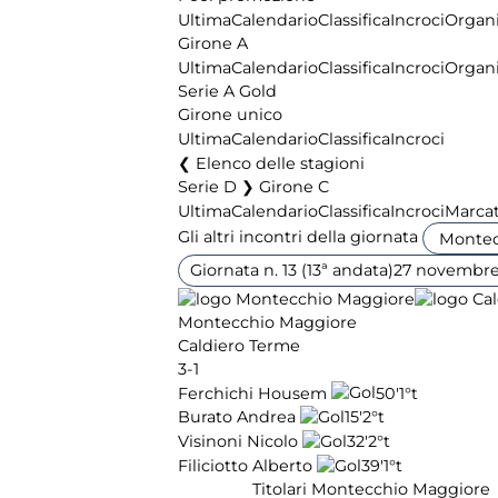
Ultima
Calendario
Classifica
Incroci
Organi
Girone A
Ultima
Calendario
Classifica
Incroci
Organi
Serie A Gold
Girone unico
Ultima
Calendario
Classifica
Incroci
Elenco delle stagioni
Serie D ❯ Girone C
Ultima
Calendario
Classifica
Incroci
Marcat
Gli altri incontri della giornata
Giornata n. 13 (13ª andata)
27 novembre
Montecchio Maggiore
Caldiero Terme
3-1
Ferchichi Housem
50'
1°t
Burato Andrea
15'
2°t
Visinoni Nicolo
32'
2°t
Filiciotto Alberto
39'
1°t
Titolari Montecchio Maggiore