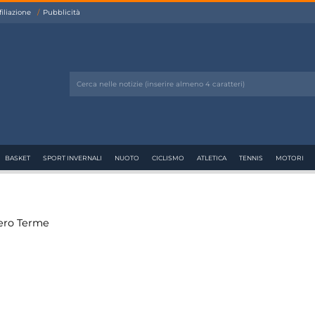
filiazione
Pubblicità
BASKET
SPORT INVERNALI
NUOTO
CICLISMO
ATLETICA
TENNIS
MOTORI
iero Terme