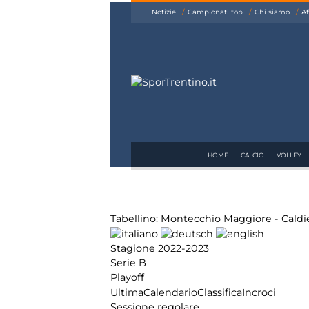
siamo
Notizie
Campionati top
Chi siamo
Af
Affiliazione
Pubblicità
HOME
CALCIO
VOLLEY
Tabellino: Montecchio Maggiore - Cald
Stagione 2022-2023
Serie B
Playoff
Ultima
Calendario
Classifica
Incroci
Sessione regolare