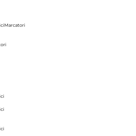
ci
Marcatori
ori
ci
ci
ci