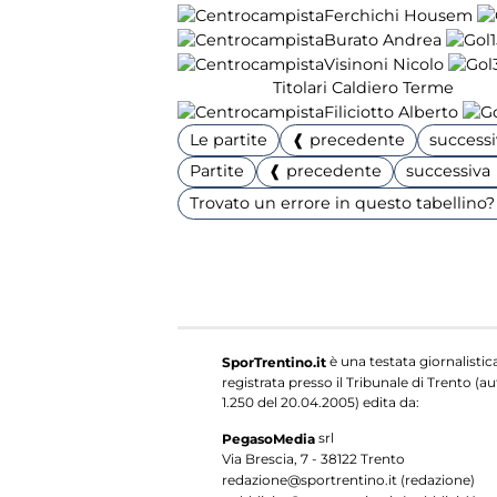
Ferchichi Housem
Burato Andrea
1
Visinoni Nicolo
Titolari Caldiero Terme
Filiciotto Alberto
Le partite
❰ precedente
success
Partite
❰ precedente
successiva
Trovato un errore in questo tabellino? 
è una testata giornalistic
SporTrentino.it
registrata presso il Tribunale di Trento (aut
1.250 del 20.04.2005) edita da:
srl
PegasoMedia
Via Brescia, 7 - 38122 Trento
redazione@sportrentino.it (redazione)