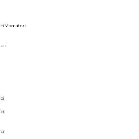
ci
Marcatori
ori
ci
ci
ci