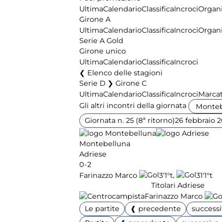
Ultima
Calendario
Classifica
Incroci
Organi
Girone A
Ultima
Calendario
Classifica
Incroci
Organi
Serie A Gold
Girone unico
Ultima
Calendario
Classifica
Incroci
Elenco delle stagioni
Serie D ❯ Girone C
Ultima
Calendario
Classifica
Incroci
Marcat
Gli altri incontri della giornata
Giornata n. 25 (8ª ritorno)
26 febbraio 
Montebelluna
Adriese
0-2
,
Farinazzo Marco
3'
1°t
31'
1°t
Titolari Adriese
Farinazzo Marco
Le partite
❰ precedente
success