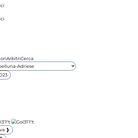
ci
ci
ori
Arbitri
Cerca
2023
3'
1°t
31'
1°t
iva ❱