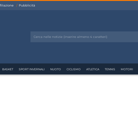
filiazione
Pubblicità
BASKET
SPORT INVERNALI
NUOTO
CICLISMO
ATLETICA
TENNIS
MOTORI