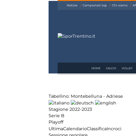
siamo
Notizie
Campionati top
Chi siamo
Af
Affiliazione
Pubblicità
HOME
CALCIO
VOLLEY
Tabellino: Montebelluna - Adriese
Stagione 2022-2023
Serie B
Playoff
Ultima
Calendario
Classifica
Incroci
Sessione regolare