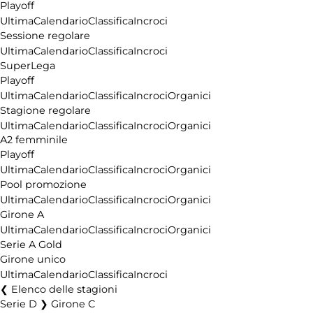
Playoff
Ultima
Calendario
Classifica
Incroci
Sessione regolare
Ultima
Calendario
Classifica
Incroci
SuperLega
Playoff
Ultima
Calendario
Classifica
Incroci
Organici
Stagione regolare
Ultima
Calendario
Classifica
Incroci
Organici
A2 femminile
Playoff
Ultima
Calendario
Classifica
Incroci
Organici
Pool promozione
Ultima
Calendario
Classifica
Incroci
Organici
Girone A
Ultima
Calendario
Classifica
Incroci
Organici
Serie A Gold
Girone unico
Ultima
Calendario
Classifica
Incroci
Elenco delle stagioni
Serie D ❯ Girone C