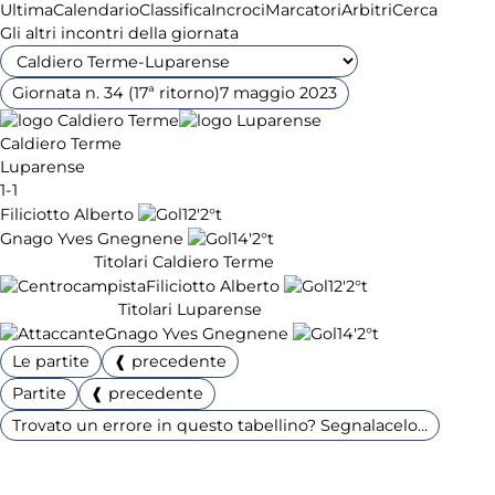
Ultima
Calendario
Classifica
Incroci
Marcatori
Arbitri
Cerca
Gli altri incontri della giornata
Giornata n. 34 (17ª ritorno)
7 maggio 2023
Caldiero Terme
Luparense
1-1
Filiciotto Alberto
12'
2°t
Gnago Yves Gnegnene
14'
2°t
Titolari Caldiero Terme
Filiciotto Alberto
12'
2°t
Titolari Luparense
Gnago Yves Gnegnene
14'
2°t
Le partite
❰ precedente
Partite
❰ precedente
Trovato un errore in questo tabellino? Segnalacelo...