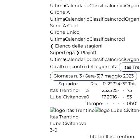
Ultima
Calendario
Classifica
Incroci
Organi
Girone A
Ultima
Calendario
Classifica
Incroci
Organi
Serie A Gold
Girone unico
Ultima
Calendario
Classifica
Incroci
Elenco delle stagioni
SuperLega ❯ Playoff
Ultima
Calendario
Classifica
Incroci
Organi
Gli altri incontri della giornata
Giornata n. 3 (Gara-3)
7 maggio 2023
Squadre
Ris.
1º
2º
3º
4º
5º
Tot.
Itas Trentino
3
25
25
25
-
-
75
Lube Civitanova
0
17
20
16
-
-
53
Tempo
-
-
-
-
-
0h0'
Itas Trentino
Lube Civitanova
3-0
Titolari Itas Trentino