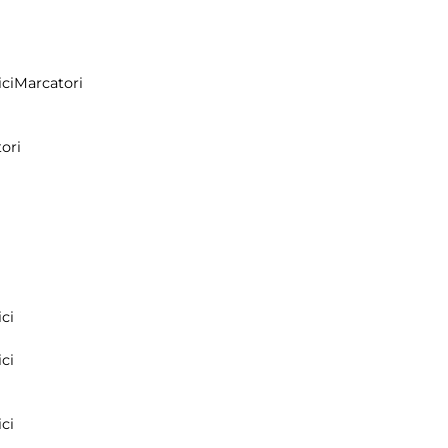
ci
Marcatori
ori
ci
ci
ci