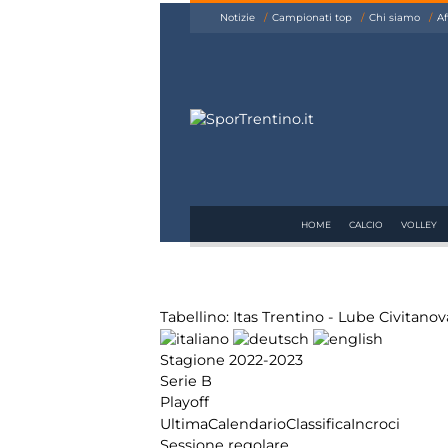
siamo
Notizie
Campionati top
Chi siamo
Af
Affiliazione
Pubblicità
HOME
CALCIO
VOLLEY
Tabellino: Itas Trentino - Lube Civitanov
Stagione 2022-2023
Serie B
Playoff
Ultima
Calendario
Classifica
Incroci
Sessione regolare