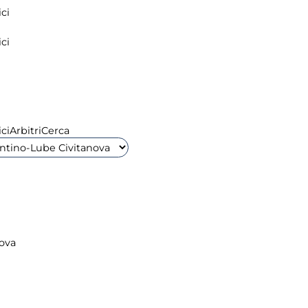
ci
ci
ci
Arbitri
Cerca