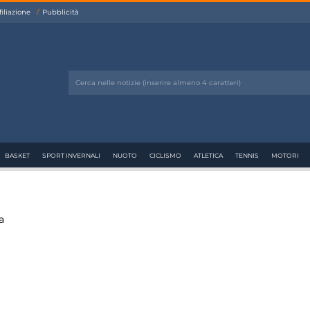
filiazione
Pubblicità
BASKET
SPORT INVERNALI
NUOTO
CICLISMO
ATLETICA
TENNIS
MOTORI
a