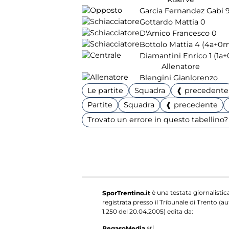
Garcia Fernandez Gabi
Gottardo Mattia
0
D'Amico Francesco
0
Bottolo Mattia
4
(4a+0
Diamantini Enrico
1
(1a
Allenatore
Blengini Gianlorenzo
Le partite
Squadra
❰ precedente
Partite
Squadra
❰ precedente
Trovato un errore in questo tabellino? 
è una testata giornalistic
SporTrentino.it
registrata presso il Tribunale di Trento (aut
1.250 del 20.04.2005) edita da:
srl
PegasoMedia