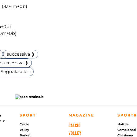
9
(8a+1m+0b)
m+0b)
+0m+0b)
successiva ❱
successiva ❱
Segnalacelo...
a
SPORT
MAGAZINE
SPORTR
. n.
Calcio
Notizie
CALCIO
Volley
Campionati 
VOLLEY
Basket
Chi siamo