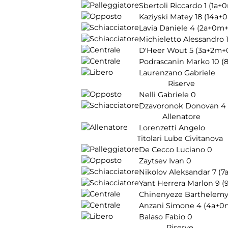
Sbertoli Riccardo
1
(1a+
Kaziyski Matey
18
(14a+
Lavia Daniele
4
(2a+0m+
Michieletto Alessandro
D'Heer Wout
5
(3a+2m+
Podrascanin Marko
10
(
Laurenzano Gabriele
Riserve
Nelli Gabriele
0
Dzavoronok Donovan
4
Allenatore
Lorenzetti Angelo
Titolari Lube Civitanova
De Cecco Luciano
0
Zaytsev Ivan
0
Nikolov Aleksandar
7
(7
Yant Herrera Marlon
9
(
Chinenyeze Barthelem
Anzani Simone
4
(4a+0
Balaso Fabio
0
Riserve