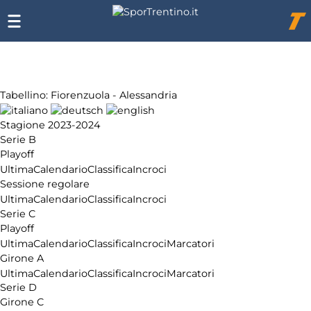
Chi
siamo
Affiliazione
Pubblicità
Tabellino: Fiorenzuola - Alessandria
Stagione 2023-2024
Serie B
Playoff
Ultima
Calendario
Classifica
Incroci
Sessione regolare
Ultima
Calendario
Classifica
Incroci
Serie C
Playoff
Ultima
Calendario
Classifica
Incroci
Marcatori
Girone A
Ultima
Calendario
Classifica
Incroci
Marcatori
Serie D
Girone C