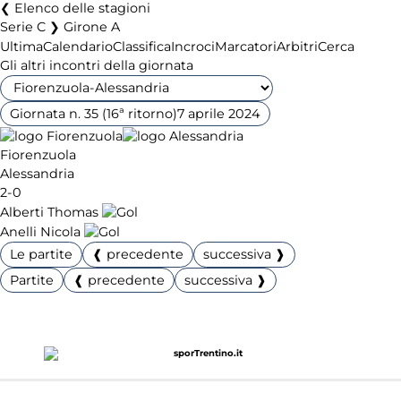
Elenco delle stagioni
Serie C ❯ Girone A
Ultima
Calendario
Classifica
Incroci
Marcatori
Arbitri
Cerca
Gli altri incontri della giornata
Giornata n. 35 (16ª ritorno)
7 aprile 2024
Fiorenzuola
Alessandria
2-0
Alberti Thomas
Anelli Nicola
Le partite
❰ precedente
successiva ❱
Partite
❰ precedente
successiva ❱