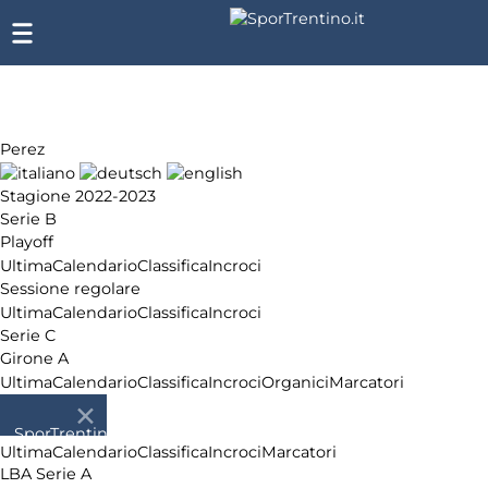
Perez
Stagione 2022-2023
Serie B
Playoff
Ultima
Calendario
Classifica
Incroci
Sessione regolare
Ultima
Calendario
Classifica
Incroci
Serie C
Girone A
Ultima
Calendario
Classifica
Incroci
Organici
Marcatori
Serie D
Girone C
SporTrentino.it
Ultima
Calendario
Classifica
Incroci
Marcatori
Chi siamo
LBA Serie A
Affiliazione