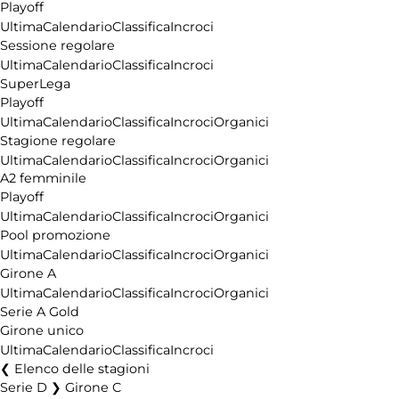
Playoff
Pubblicità
Ultima
Calendario
Classifica
Incroci
Sessione regolare
Ultima
Calendario
Classifica
Incroci
SuperLega
Playoff
Ultima
Calendario
Classifica
Incroci
Organici
Stagione regolare
Ultima
Calendario
Classifica
Incroci
Organici
A2 femminile
Playoff
Ultima
Calendario
Classifica
Incroci
Organici
Pool promozione
Ultima
Calendario
Classifica
Incroci
Organici
Girone A
Ultima
Calendario
Classifica
Incroci
Organici
Serie A Gold
Girone unico
Ultima
Calendario
Classifica
Incroci
Elenco delle stagioni
Serie D ❯ Girone C