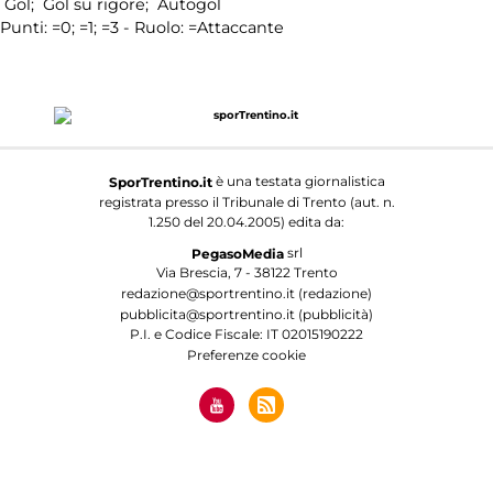
Gol;
Gol su rigore;
Autogol
Punti:
=0;
=1;
=3 - Ruolo:
=Attaccante
è una testata giornalistica
SporTrentino.it
registrata presso il Tribunale di Trento (aut. n.
1.250 del 20.04.2005) edita da:
srl
PegasoMedia
Via Brescia, 7 - 38122 Trento
redazione@sportrentino.it (redazione)
pubblicita@sportrentino.it (pubblicità)
P.I. e Codice Fiscale: IT 02015190222
Preferenze cookie