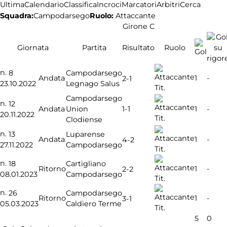
Ultima
Calendario
Classifica
Incroci
Marcatori
Arbitri
Cerca
Squadra:
Campodarsego
Ruolo:
Attaccante
Girone C
Giornata
Partita
Risultato
Ruolo
n.
8
Campodarsego
Andata
1
-
2-1
23.10.2022
Legnago Salus
Tit.
Campodarsego
n.
12
1-1
Andata
Union
1
-
20.11.2022
Tit.
Clodiense
n.
13
Luparense
Andata
1
-
4-2
27.11.2022
Campodarsego
Tit.
n.
18
Cartigliano
Ritorno
1
-
2-2
08.01.2023
Campodarsego
Tit.
n.
26
Campodarsego
Ritorno
1
-
3-1
05.03.2023
Caldiero Terme
Tit.
5
0