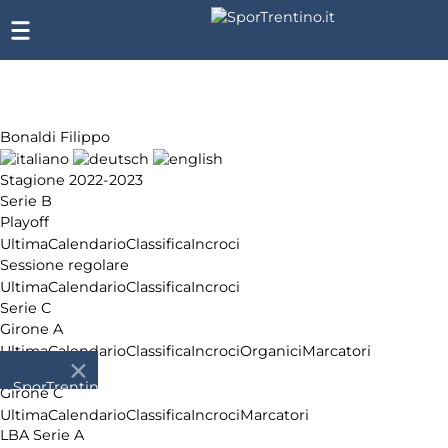
Bonaldi Filippo
Stagione 2022-2023
Serie B
Playoff
Ultima
Calendario
Classifica
Incroci
Sessione regolare
Ultima
Calendario
Classifica
Incroci
Serie C
Girone A
Ultima
Calendario
Classifica
Incroci
Organici
Marcatori
Serie D
SporTrentino.it
Girone C
Chi siamo
Ultima
Calendario
Classifica
Incroci
Marcatori
Affiliazione
LBA Serie A