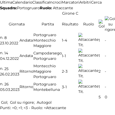
Ultima
Calendario
Classifica
Incroci
Marcatori
Arbitri
Cerca
Squadra:
Portogruaro
Ruolo:
Attaccante
Girone C
Giornata
Partita
Risultato
Ruolo
Portogruaro
n.
8
1-4
Andata
Montecchio
1
-
23.10.2022
Tit.
Maggiore
n.
14
Campodarsego
Andata
1
-
1-1
04.12.2022
Portogruaro
Tit.
Montecchio
n.
25
2-3
Ritorno
Maggiore
2
-
26.02.2023
Tit.
Portogruaro
n.
26
Portogruaro
Ritorno
1
-
3-1
05.03.2023
Montebelluna
Tit.
5
0
Gol;
Gol su rigore;
Autogol
Punti:
=0;
=1;
=3 - Ruolo:
=Attaccante