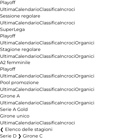
Pubblicità
Playoff
Ultima
Calendario
Classifica
Incroci
Sessione regolare
Ultima
Calendario
Classifica
Incroci
SuperLega
Playoff
Ultima
Calendario
Classifica
Incroci
Organici
Stagione regolare
Ultima
Calendario
Classifica
Incroci
Organici
A2 femminile
Playoff
Ultima
Calendario
Classifica
Incroci
Organici
Pool promozione
Ultima
Calendario
Classifica
Incroci
Organici
Girone A
Ultima
Calendario
Classifica
Incroci
Organici
Serie A Gold
Girone unico
Ultima
Calendario
Classifica
Incroci
Elenco delle stagioni
Serie D ❯ Girone C