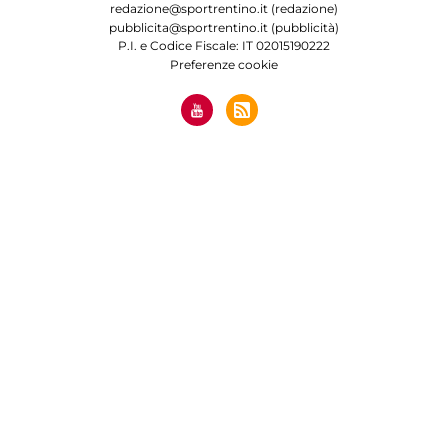
redazione@sportrentino.it (redazione)
pubblicita@sportrentino.it (pubblicità)
P.I. e Codice Fiscale: IT 02015190222
Preferenze cookie