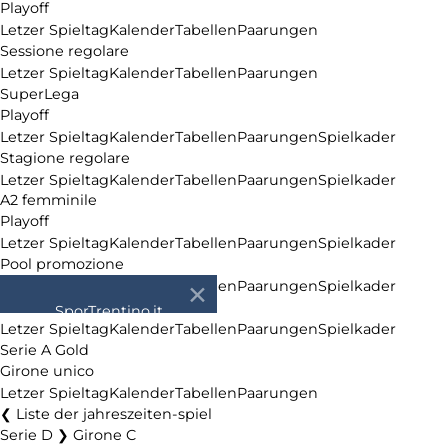
Playoff
Letzer Spieltag
Kalender
Tabellen
Paarungen
Sessione regolare
Letzer Spieltag
Kalender
Tabellen
Paarungen
SuperLega
Playoff
Letzer Spieltag
Kalender
Tabellen
Paarungen
Spielkader
Stagione regolare
Letzer Spieltag
Kalender
Tabellen
Paarungen
Spielkader
A2 femminile
Playoff
Letzer Spieltag
Kalender
Tabellen
Paarungen
Spielkader
Pool promozione
Letzer Spieltag
Kalender
Tabellen
Paarungen
Spielkader
Girone A
SporTrentino.it
Letzer Spieltag
Kalender
Tabellen
Paarungen
Spielkader
Chi siamo
Serie A Gold
Affiliazione
Girone unico
Pubblicità
Letzer Spieltag
Kalender
Tabellen
Paarungen
Liste der jahreszeiten-spiel
Serie D ❯ Girone C