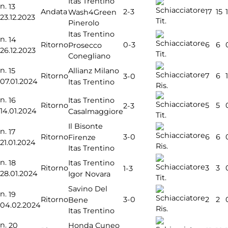
Itas Trentino
n.
13
2-3
Andata
17
15
1
Wash4Green
23.12.2023
Tit.
Pinerolo
Itas Trentino
n.
14
0-3
Ritorno
6
6
Prosecco
26.12.2023
Tit.
Conegliano
n.
15
Allianz Milano
Ritorno
7
6
1
3-0
07.01.2024
Itas Trentino
Ris.
n.
16
Itas Trentino
Ritorno
5
5
2-3
14.01.2024
Casalmaggiore
Tit.
Il Bisonte
n.
17
3-0
Ritorno
6
6
Firenze
21.01.2024
Ris.
Itas Trentino
n.
18
Itas Trentino
Ritorno
3
3
1-3
28.01.2024
Igor Novara
Tit.
Savino Del
n.
19
3-0
Ritorno
2
2
Bene
04.02.2024
Ris.
Itas Trentino
n.
20
Honda Cuneo