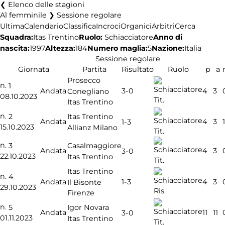
Elenco delle stagioni
A1 femminile ❯ Sessione regolare
Ultima
Calendario
Classifica
Incroci
Organici
Arbitri
Cerca
Squadra:
Ruolo:
Schiacciatore
Anno di
Itas Trentino
nascita:
1997
Altezza:
184
Numero maglia:
5
Nazione:
Italia
Sessione regolare
Giornata
Partita
Risultato
Ruolo
p
a
Prosecco
n.
1
3-0
Andata
4
3
Conegliano
08.10.2023
Tit.
Itas Trentino
n.
2
Itas Trentino
Andata
4
3
1
1-3
15.10.2023
Allianz Milano
Tit.
n.
3
Casalmaggiore
Andata
4
3
3-0
22.10.2023
Itas Trentino
Tit.
Itas Trentino
n.
4
1-3
Andata
4
3
Il Bisonte
29.10.2023
Ris.
Firenze
n.
5
Igor Novara
Andata
11
11
3-0
01.11.2023
Itas Trentino
Tit.