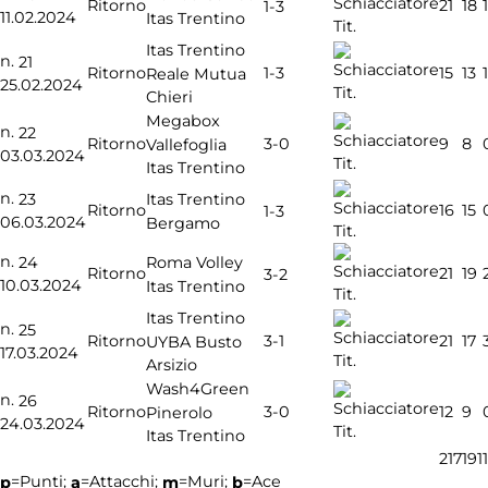
Ritorno
21
18
1
1-3
11.02.2024
Itas Trentino
Tit.
Itas Trentino
n.
21
1-3
Ritorno
15
13
1
Reale Mutua
25.02.2024
Tit.
Chieri
Megabox
n.
22
3-0
Ritorno
9
8
Vallefoglia
03.03.2024
Tit.
Itas Trentino
n.
23
Itas Trentino
Ritorno
16
15
1-3
06.03.2024
Bergamo
Tit.
n.
24
Roma Volley
Ritorno
21
19
3-2
10.03.2024
Itas Trentino
Tit.
Itas Trentino
n.
25
3-1
Ritorno
21
17
UYBA Busto
17.03.2024
Tit.
Arsizio
Wash4Green
n.
26
3-0
Ritorno
12
9
Pinerolo
24.03.2024
Tit.
Itas Trentino
217
191
=Punti;
=Attacchi;
=Muri;
=Ace
p
a
m
b