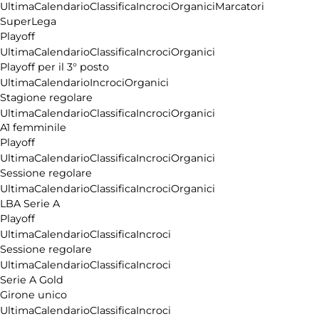
Ultima
Calendario
Classifica
Incroci
Organici
Marcatori
siamo
SuperLega
Affiliazione
Playoff
Pubblicità
Ultima
Calendario
Classifica
Incroci
Organici
Playoff per il 3° posto
Ultima
Calendario
Incroci
Organici
Stagione regolare
Ultima
Calendario
Classifica
Incroci
Organici
A1 femminile
Playoff
Ultima
Calendario
Classifica
Incroci
Organici
Sessione regolare
Ultima
Calendario
Classifica
Incroci
Organici
LBA Serie A
Playoff
Ultima
Calendario
Classifica
Incroci
Sessione regolare
Ultima
Calendario
Classifica
Incroci
Serie A Gold
Girone unico
Ultima
Calendario
Classifica
Incroci