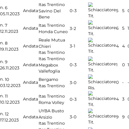
Itas Trentino
n.
6
0-3
Andata
5
5
Savino Del
05.11.2023
Tit.
Bene
n.
7
Itas Trentino
Andata
6
5
1
3-2
12.11.2023
Honda Cuneo
Tit.
Reale Mutua
n.
8
3-1
Andata
4
4
Chieri
19.11.2023
Tit.
Itas Trentino
Itas Trentino
n.
9
0-3
Andata
1
0
1
Megabox
26.11.2023
Tit.
Vallefoglia
n.
10
Bergamo
Andata
0
-
3-0
03.12.2023
Itas Trentino
Ris.
n.
11
Itas Trentino
Andata
4
3
0-3
10.12.2023
Roma Volley
Tit.
UYBA Busto
n.
12
3-0
Andata
9
9
Arsizio
17.12.2023
Tit.
Itas Trentino