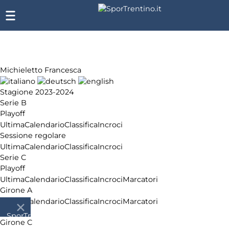
Michieletto Francesca
Stagione 2023-2024
Serie B
Playoff
Ultima
Calendario
Classifica
Incroci
Sessione regolare
Ultima
Calendario
Classifica
Incroci
Serie C
Playoff
Ultima
Calendario
Classifica
Incroci
Marcatori
Girone A
Ultima
Calendario
Classifica
Incroci
Marcatori
Serie D
SporTrentino.it
Girone C
Chi