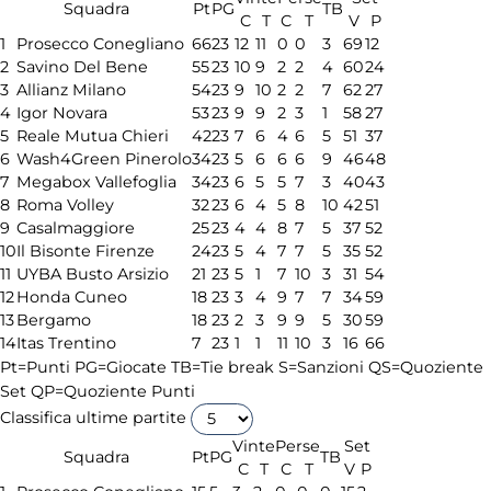
Squadra
Pt
PG
TB
C
T
C
T
V
P
1
Prosecco Conegliano
66
23
12
11
0
0
3
69
12
2
Savino Del Bene
55
23
10
9
2
2
4
60
24
3
Allianz Milano
54
23
9
10
2
2
7
62
27
4
Igor Novara
53
23
9
9
2
3
1
58
27
5
Reale Mutua Chieri
42
23
7
6
4
6
5
51
37
6
Wash4Green Pinerolo
34
23
5
6
6
6
9
46
48
7
Megabox Vallefoglia
34
23
6
5
5
7
3
40
43
8
Roma Volley
32
23
6
4
5
8
10
42
51
9
Casalmaggiore
25
23
4
4
8
7
5
37
52
10
Il Bisonte Firenze
24
23
5
4
7
7
5
35
52
11
UYBA Busto Arsizio
21
23
5
1
7
10
3
31
54
12
Honda Cuneo
18
23
3
4
9
7
7
34
59
13
Bergamo
18
23
2
3
9
9
5
30
59
14
Itas Trentino
7
23
1
1
11
10
3
16
66
Pt=Punti
PG=Giocate
TB=Tie break
S=Sanzioni
QS=Quoziente
Set
QP=Quoziente Punti
Classifica ultime partite
Vinte
Perse
Set
Squadra
Pt
PG
TB
C
T
C
T
V
P