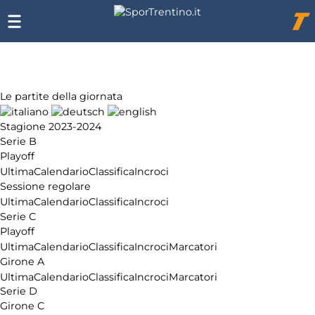
Chi
siamo
Affiliazione
Pubblicità
Le partite della giornata
Stagione 2023-2024
Serie B
Playoff
Ultima
Calendario
Classifica
Incroci
Sessione regolare
Ultima
Calendario
Classifica
Incroci
Serie C
Playoff
Ultima
Calendario
Classifica
Incroci
Marcatori
Girone A
Ultima
Calendario
Classifica
Incroci
Marcatori
Serie D
Girone C