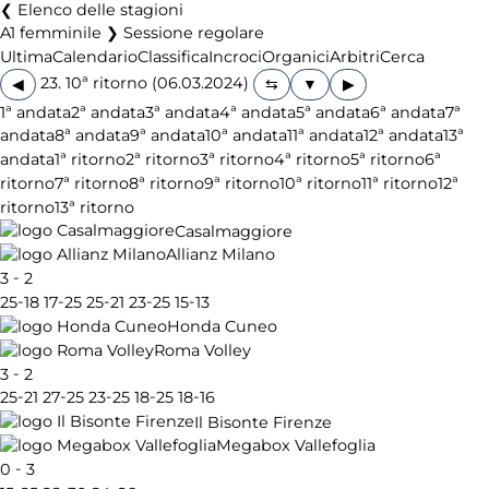
Elenco delle stagioni
A1 femminile ❯ Sessione regolare
Ultima
Calendario
Classifica
Incroci
Organici
Arbitri
Cerca
23. 10ª ritorno (06.03.2024)
◀
▶
1ª andata
2ª andata
3ª andata
4ª andata
5ª andata
6ª andata
7ª
andata
8ª andata
9ª andata
10ª andata
11ª andata
12ª andata
13ª
andata
1ª ritorno
2ª ritorno
3ª ritorno
4ª ritorno
5ª ritorno
6ª
ritorno
7ª ritorno
8ª ritorno
9ª ritorno
10ª ritorno
11ª ritorno
12ª
ritorno
13ª ritorno
Casalmaggiore
Allianz Milano
-
3
2
-
-
-
-
-
25
18
17
25
25
21
23
25
15
13
Honda Cuneo
Roma Volley
-
3
2
-
-
-
-
-
25
21
27
25
23
25
18
25
18
16
Il Bisonte Firenze
Megabox Vallefoglia
-
0
3