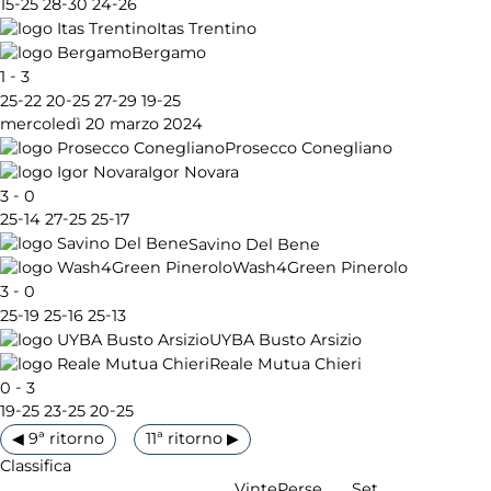
-
-
-
15
25
28
30
24
26
Itas Trentino
Bergamo
-
1
3
-
-
-
-
25
22
20
25
27
29
19
25
mercoledì 20 marzo 2024
Prosecco Conegliano
Igor Novara
-
3
0
-
-
-
25
14
27
25
25
17
Savino Del Bene
Wash4Green Pinerolo
-
3
0
-
-
-
25
19
25
16
25
13
UYBA Busto Arsizio
Reale Mutua Chieri
-
0
3
-
-
-
19
25
23
25
20
25
◀ 9ª ritorno
11ª ritorno ▶
Classifica
Vinte
Perse
Set