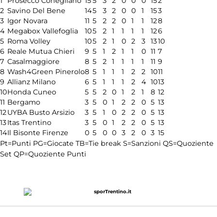
1
Prosecco Conegliano
15
5
3
2
0
0
0
15
2
2
Savino Del Bene
14
5
3
2
0
0
1
15
3
3
Igor Novara
11
5
2
2
0
1
1
12
8
4
Megabox Vallefoglia
10
5
2
1
1
1
1
12
6
5
Roma Volley
10
5
2
1
0
2
3
13
10
6
Reale Mutua Chieri
9
5
1
2
1
1
0
11
7
7
Casalmaggiore
8
5
2
1
1
1
1
11
9
8
Wash4Green Pinerolo
8
5
1
1
1
2
2
10
11
9
Allianz Milano
6
5
1
1
1
2
4
10
13
10
Honda Cuneo
5
5
2
0
1
2
1
8
12
11
Bergamo
3
5
0
1
2
2
0
5
13
12
UYBA Busto Arsizio
3
5
1
0
2
2
0
5
13
13
Itas Trentino
3
5
0
1
2
2
0
5
13
14
Il Bisonte Firenze
0
5
0
0
3
2
0
3
15
Pt=Punti
PG=Giocate
TB=Tie break
S=Sanzioni
QS=Quoziente
Set
QP=Quoziente Punti