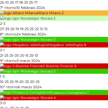
-
-
-
-
25
10
25
17
18
25
25
17
7ª ritorno
10 febbraio 2024
Allianz Milano
2
Igor Novara
3
-
2
3
-
-
-
-
-
27
29
25
19
19
25
25
22
12
15
8ª ritorno
24 febbraio 2024
Igor Novara
3
Megabox Vallefoglia
8
-
3
1
-
-
-
-
21
25
25
20
25
15
25
13
9ª ritorno
3 marzo 2024
Il Bisonte Firenze
9
Igor Novara
3
-
1
3
-
-
-
-
16
25
25
19
20
25
20
25
10ª ritorno
6 marzo 2024
Prosecco Conegliano
1
Igor Novara
4
-
3
0