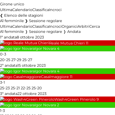
Girone unico
Ultima
Calendario
Classifica
Incroci
Elenco delle stagioni
A1 femminile ❯ Sessione regolare
Ultima
Calendario
Classifica
Incroci
Organici
Arbitri
Cerca
A1 femminile ❭ Sessione regolare ❭ Andata
1ª andata
8 ottobre 2023
Reale Mutua Chieri
11
Igor Novara
4
-
0
3
-
-
-
20
25
27
29
25
27
2ª andata
15 ottobre 2023
Igor Novara
4
Casalmaggiore
11
-
3
1
-
-
-
-
25
23
25
21
22
25
25
20
3ª andata
22 ottobre 2023
Wash4Green Pinerolo
9
Igor Novara
2
-
1
3