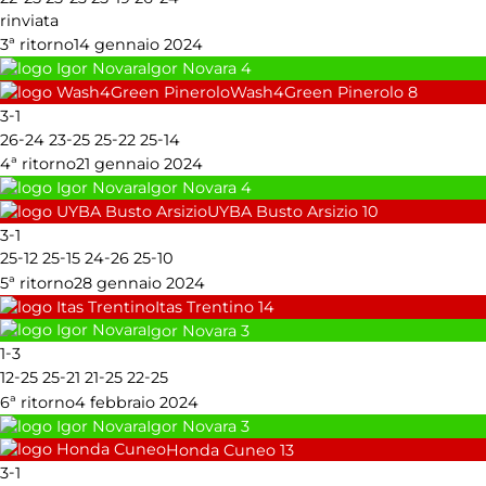
rinviata
3ª ritorno
14 gennaio 2024
Igor Novara
4
Wash4Green Pinerolo
8
-
3
1
-
-
-
-
26
24
23
25
25
22
25
14
4ª ritorno
21 gennaio 2024
Igor Novara
4
UYBA Busto Arsizio
10
-
3
1
-
-
-
-
25
12
25
15
24
26
25
10
5ª ritorno
28 gennaio 2024
Itas Trentino
14
Igor Novara
3
-
1
3
-
-
-
-
12
25
25
21
21
25
22
25
6ª ritorno
4 febbraio 2024
Igor Novara
3
Honda Cuneo
13
-
3
1