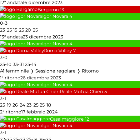
12ª andata
16 dicembre 2023
Bergamo
13
Igor Novara
4
-
0
3
-
-
-
23
25
15
25
20
25
13ª andata
23 dicembre 2023
Igor Novara
4
Roma Volley
7
-
3
0
-
-
-
25
10
33
31
25
14
A1 femminile ❭ Sessione regolare ❭ Ritorno
1ª ritorno
26 dicembre 2023
Igor Novara
4
Reale Mutua Chieri
5
-
3
1
-
-
-
-
25
19
26
24
23
25
25
18
2ª ritorno
17 febbraio 2024
Casalmaggiore
12
Igor Novara
4
-
3
1
-
-
-
-
22
25
25
23
25
19
26
24