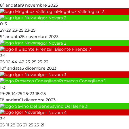
8ª andata
19 novembre 2023
Megabox Vallefoglia
12
Igor Novara
2
-
0
3
-
-
-
27
29
23
25
23
25
9ª andata
25 novembre 2023
Igor Novara
2
Il Bisonte Firenze
7
-
3
1
-
-
-
-
25
16
44
42
23
25
25
22
10ª andata
3 dicembre 2023
Igor Novara
3
Prosecco Conegliano
1
-
1
3
-
-
-
-
19
25
14
25
25
23
18
25
11ª andata
11 dicembre 2023
Savino Del Bene
3
Igor Novara
4
-
3
1
-
-
-
-
25
11
28
26
21
25
25
21