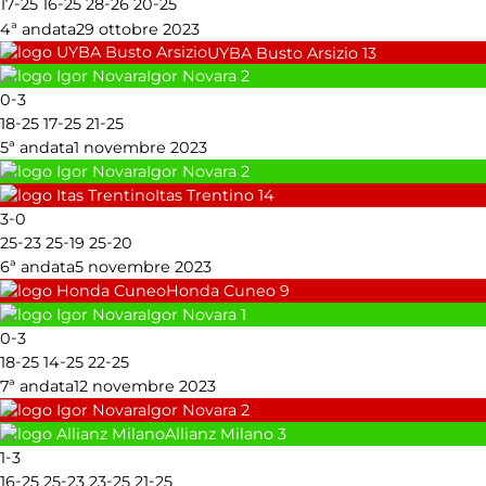
-
-
-
-
17
25
16
25
28
26
20
25
4ª andata
29 ottobre 2023
UYBA Busto Arsizio
13
Igor Novara
2
-
0
3
-
-
-
18
25
17
25
21
25
5ª andata
1 novembre 2023
Igor Novara
2
Itas Trentino
14
-
3
0
-
-
-
25
23
25
19
25
20
6ª andata
5 novembre 2023
Honda Cuneo
9
Igor Novara
1
-
0
3
-
-
-
18
25
14
25
22
25
7ª andata
12 novembre 2023
Igor Novara
2
Allianz Milano
3
-
1
3
-
-
-
-
16
25
25
23
23
25
21
25