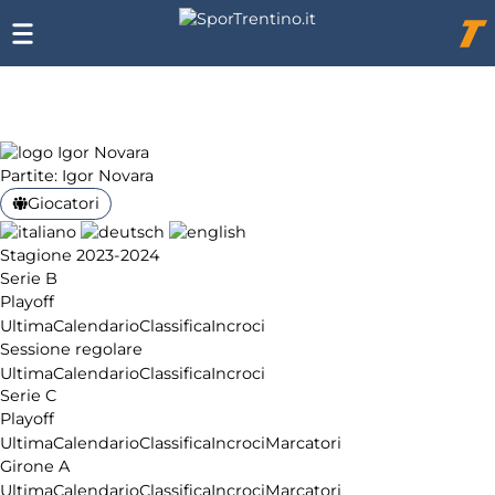
Chi
siamo
Affiliazione
Pubblicità
Partite: Igor Novara
Giocatori
Stagione 2023-2024
Serie B
Playoff
Ultima
Calendario
Classifica
Incroci
Sessione regolare
Ultima
Calendario
Classifica
Incroci
Serie C
Playoff
Ultima
Calendario
Classifica
Incroci
Marcatori
Girone A
Ultima
Calendario
Classifica
Incroci
Marcatori