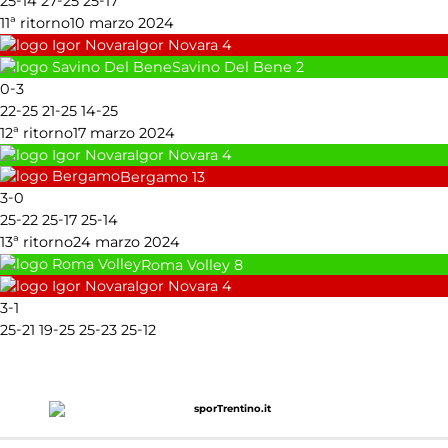
-
-
-
25
14
27
25
25
17
11ª ritorno
10 marzo 2024
Igor Novara
4
Savino Del Bene
2
-
0
3
-
-
-
22
25
21
25
14
25
12ª ritorno
17 marzo 2024
Igor Novara
4
Bergamo
13
-
3
0
-
-
-
25
22
25
17
25
14
13ª ritorno
24 marzo 2024
Roma Volley
8
Igor Novara
4
-
3
1
-
-
-
-
25
21
19
25
25
23
25
12