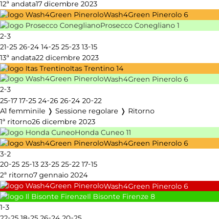
12ª andata
17 dicembre 2023
Wash4Green Pinerolo
6
Prosecco Conegliano
1
-
2
3
-
-
-
-
-
21
25
26
24
14
25
25
23
13
15
13ª andata
22 dicembre 2023
Itas Trentino
14
Wash4Green Pinerolo
6
-
2
3
-
-
-
-
-
25
17
17
25
24
26
26
24
20
22
A1 femminile ❭ Sessione regolare ❭ Ritorno
1ª ritorno
26 dicembre 2023
Honda Cuneo
11
Wash4Green Pinerolo
6
-
3
2
-
-
-
-
-
20
25
25
13
23
25
25
22
17
15
2ª ritorno
7 gennaio 2024
Wash4Green Pinerolo
6
Il Bisonte Firenze
8
-
1
3
-
-
-
-
22
25
18
25
26
24
20
25