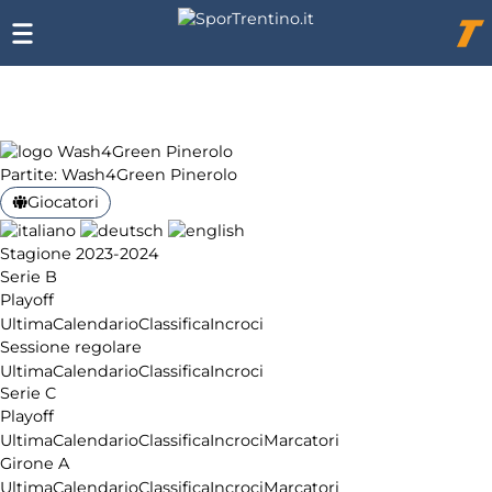
Chi
siamo
Affiliazione
Pubblicità
Partite: Wash4Green Pinerolo
Giocatori
Stagione 2023-2024
Serie B
Playoff
Ultima
Calendario
Classifica
Incroci
Sessione regolare
Ultima
Calendario
Classifica
Incroci
Serie C
Playoff
Ultima
Calendario
Classifica
Incroci
Marcatori
Girone A
Ultima
Calendario
Classifica
Incroci
Marcatori