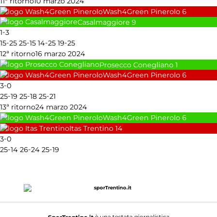
11ª ritorno
10 marzo 2024
Wash4Green Pinerolo
6
Casalmaggiore
9
-
1
3
-
-
-
-
15
25
25
15
14
25
19
25
12ª ritorno
16 marzo 2024
Prosecco Conegliano
1
Wash4Green Pinerolo
6
-
3
0
-
-
-
25
19
25
18
25
21
13ª ritorno
24 marzo 2024
Wash4Green Pinerolo
6
Itas Trentino
14
-
3
0
-
-
-
25
14
26
24
25
19
è una testata giornalistica