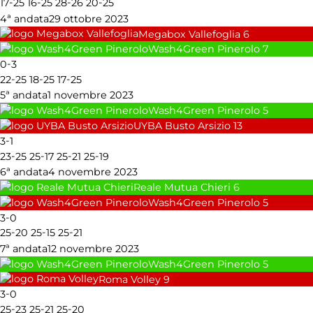
-
-
-
-
17
25
16
25
28
26
20
25
4ª andata
29 ottobre 2023
Megabox Vallefoglia
6
Wash4Green Pinerolo
7
-
0
3
-
-
-
22
25
18
25
17
25
5ª andata
1 novembre 2023
Wash4Green Pinerolo
5
UYBA Busto Arsizio
13
-
3
1
-
-
-
-
23
25
25
17
25
21
25
19
6ª andata
4 novembre 2023
Reale Mutua Chieri
6
Wash4Green Pinerolo
5
-
3
0
-
-
-
25
20
25
15
25
21
7ª andata
12 novembre 2023
Wash4Green Pinerolo
5
Roma Volley
9
-
3
0
-
-
-
25
23
25
21
25
20