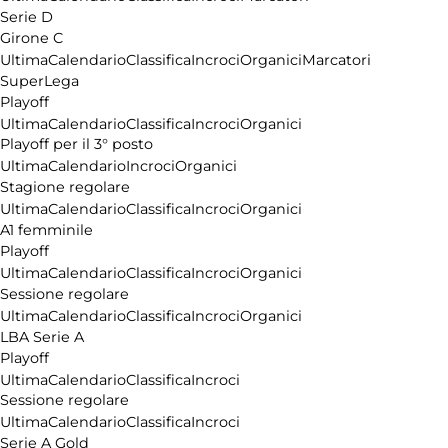
Serie D
Girone C
Ultima
Calendario
Classifica
Incroci
Organici
Marcatori
SuperLega
Playoff
Ultima
Calendario
Classifica
Incroci
Organici
Playoff per il 3° posto
Ultima
Calendario
Incroci
Organici
Stagione regolare
Ultima
Calendario
Classifica
Incroci
Organici
A1 femminile
Playoff
Ultima
Calendario
Classifica
Incroci
Organici
Sessione regolare
Ultima
Calendario
Classifica
Incroci
Organici
LBA Serie A
Playoff
Ultima
Calendario
Classifica
Incroci
Sessione regolare
Ultima
Calendario
Classifica
Incroci
Serie A Gold