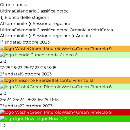
Girone unico
Ultima
Calendario
Classifica
Incroci
Elenco delle stagioni
A1 femminile ❯ Sessione regolare
Ultima
Calendario
Classifica
Incroci
Organici
Arbitri
Cerca
A1 femminile ❭ Sessione regolare ❭ Andata
1ª andata
8 ottobre 2023
Wash4Green Pinerolo
9
Honda Cuneo
6
-
2
3
-
-
-
-
-
17
25
25
23
25
17
23
25
13
15
2ª andata
15 ottobre 2023
Il Bisonte Firenze
12
Wash4Green Pinerolo
6
-
2
3
-
-
-
-
-
26
24
26
24
18
25
16
25
13
15
3ª andata
22 ottobre 2023
Wash4Green Pinerolo
9
Igor Novara
2
-
1
3