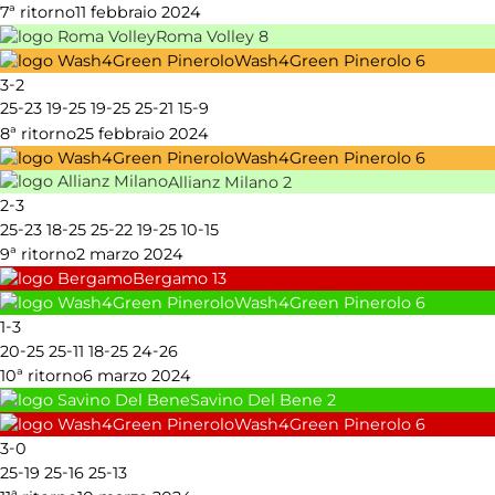
7ª ritorno
11 febbraio 2024
Roma Volley
8
Wash4Green Pinerolo
6
-
3
2
-
-
-
-
-
25
23
19
25
19
25
25
21
15
9
8ª ritorno
25 febbraio 2024
Wash4Green Pinerolo
6
Allianz Milano
2
-
2
3
-
-
-
-
-
25
23
18
25
25
22
19
25
10
15
9ª ritorno
2 marzo 2024
Bergamo
13
Wash4Green Pinerolo
6
-
1
3
-
-
-
-
20
25
25
11
18
25
24
26
10ª ritorno
6 marzo 2024
Savino Del Bene
2
Wash4Green Pinerolo
6
-
3
0
-
-
-
25
19
25
16
25
13