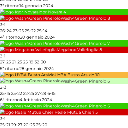
3ª ritorno
14 gennaio 2024
Igor Novara
4
Wash4Green Pinerolo
8
-
3
1
-
-
-
-
26
24
23
25
25
22
25
14
4ª ritorno
20 gennaio 2024
Wash4Green Pinerolo
7
Megabox Vallefoglia
8
-
3
1
-
-
-
-
27
25
21
25
25
19
32
30
5ª ritorno
28 gennaio 2024
UYBA Busto Arsizio
10
Wash4Green Pinerolo
6
-
2
3
-
-
-
-
-
25
15
25
22
22
25
27
29
6
15
6ª ritorno
4 febbraio 2024
Wash4Green Pinerolo
6
Reale Mutua Chieri
5
-
3
1
-
-
-
-
25
21
29
27
20
25
25
20