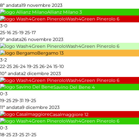
8ª andata
19 novembre 2023
Allianz Milano
3
Wash4Green Pinerolo
6
-
3
0
-
-
-
25
16
25
19
25
17
9ª andata
26 novembre 2023
Wash4Green Pinerolo
6
Bergamo
13
-
3
2
-
-
-
-
-
22
25
26
24
19
25
26
24
15
10
10ª andata
2 dicembre 2023
Wash4Green Pinerolo
6
Savino Del Bene
4
-
0
3
-
-
-
19
25
29
31
19
25
11ª andata
9 dicembre 2023
Casalmaggiore
12
Wash4Green Pinerolo
6
-
0
3
-
-
-
18
25
23
25
21
25