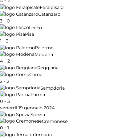
-
4
2
Feralpisalò
Catanzaro
-
3
0
Lecco
Pisa
-
1
3
Palermo
Modena
-
4
2
Reggiana
Como
-
2
2
Sampdoria
Parma
-
0
3
venerdì 19 gennaio 2024
Spezia
Cremonese
-
0
1
Ternana