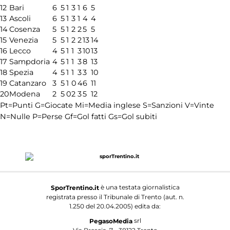
12
Bari
6
5
1
3
1
6
5
13
Ascoli
6
5
1
3
1
4
4
14
Cosenza
5
5
1
2
2
5
5
15
Venezia
5
5
1
2
2
13
14
16
Lecco
4
5
1
1
3
10
13
17
Sampdoria
4
5
1
1
3
8
13
18
Spezia
4
5
1
1
3
3
10
19
Catanzaro
3
5
1
0
4
6
11
20
Modena
2
5
0
2
3
5
12
Pt=Punti
G=Giocate
Mi=Media inglese
S=Sanzioni
V=Vinte
N=Nulle
P=Perse
Gf=Gol fatti
Gs=Gol subiti
è una testata giornalistica
SporTrentino.it
registrata presso il Tribunale di Trento (aut. n.
1.250 del 20.04.2005) edita da:
srl
PegasoMedia