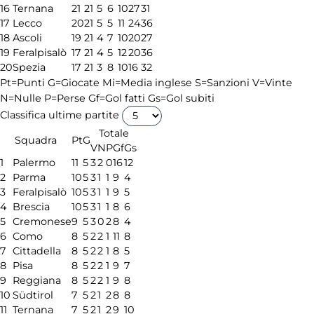
16
Ternana
21
21
5
6
10
27
31
17
Lecco
20
21
5
5
11
24
36
18
Ascoli
19
21
4
7
10
20
27
19
Feralpisalò
17
21
4
5
12
20
36
20
Spezia
17
21
3
8
10
16
32
Pt=Punti
G=Giocate
Mi=Media inglese
S=Sanzioni
V=Vinte
N=Nulle
P=Perse
Gf=Gol fatti
Gs=Gol subiti
Classifica ultime partite
Totale
Squadra
Pt
G
V
N
P
Gf
Gs
1
Palermo
11
5
3
2
0
16
12
2
Parma
10
5
3
1
1
9
4
3
Feralpisalò
10
5
3
1
1
9
5
4
Brescia
10
5
3
1
1
8
6
5
Cremonese
9
5
3
0
2
8
4
6
Como
8
5
2
2
1
11
8
7
Cittadella
8
5
2
2
1
8
5
8
Pisa
8
5
2
2
1
9
7
9
Reggiana
8
5
2
2
1
9
8
10
Südtirol
7
5
2
1
2
8
8
11
Ternana
7
5
2
1
2
9
10