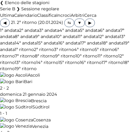
Elenco delle stagioni
Serie B ❯ Sessione regolare
Ultima
Calendario
Classifica
Incroci
Arbitri
Cerca
21. 2ª ritorno (20.01.2024)
◀
▶
1ª andata
2ª andata
3ª andata
4ª andata
5ª andata
6ª andata
7ª
andata
8ª andata
9ª andata
10ª andata
11ª andata
12ª andata
13ª
andata
14ª andata
15ª andata
16ª andata
17ª andata
18ª andata
19ª
andata
1ª ritorno
2ª ritorno
3ª ritorno
4ª ritorno
5ª ritorno
6ª
ritorno
7ª ritorno
8ª ritorno
9ª ritorno
10ª ritorno
11ª ritorno
12ª
ritorno
13ª ritorno
14ª ritorno
15ª ritorno
16ª ritorno
17ª ritorno
18ª
ritorno
19ª ritorno
Ascoli
Bari
-
2
2
domenica 21 gennaio 2024
Brescia
Südtirol
-
1
1
Cosenza
Venezia