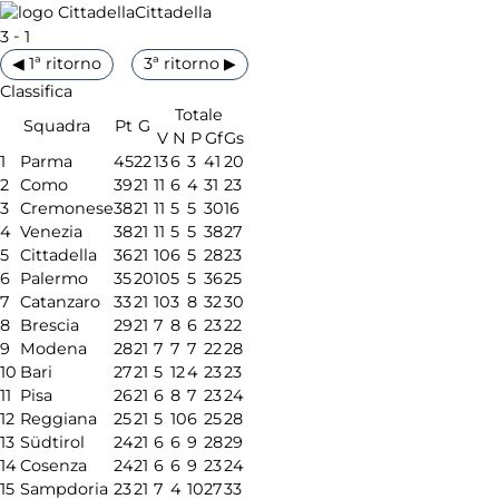
Cittadella
-
3
1
◀ 1ª ritorno
3ª ritorno ▶
Classifica
Totale
Squadra
Pt
G
V
N
P
Gf
Gs
1
Parma
45
22
13
6
3
41
20
2
Como
39
21
11
6
4
31
23
3
Cremonese
38
21
11
5
5
30
16
4
Venezia
38
21
11
5
5
38
27
5
Cittadella
36
21
10
6
5
28
23
6
Palermo
35
20
10
5
5
36
25
7
Catanzaro
33
21
10
3
8
32
30
8
Brescia
29
21
7
8
6
23
22
9
Modena
28
21
7
7
7
22
28
10
Bari
27
21
5
12
4
23
23
11
Pisa
26
21
6
8
7
23
24
12
Reggiana
25
21
5
10
6
25
28
13
Südtirol
24
21
6
6
9
28
29
14
Cosenza
24
21
6
6
9
23
24
15
Sampdoria
23
21
7
4
10
27
33