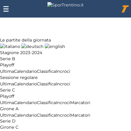
Chi
siamo
Affiliazione
Pubblicità
Le partite della giornata
Stagione 2023-2024
Serie B
Playoff
Ultima
Calendario
Classifica
Incroci
Sessione regolare
Ultima
Calendario
Classifica
Incroci
Serie C
Playoff
Ultima
Calendario
Classifica
Incroci
Marcatori
Girone A
Ultima
Calendario
Classifica
Incroci
Marcatori
Serie D
Girone C