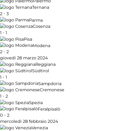
Palermo
Ternana
-
2
3
Parma
Cosenza
-
1
1
Pisa
Modena
-
2
2
giovedì 28 marzo 2024
Reggiana
Südtirol
-
1
1
Sampdoria
Cremonese
-
1
2
Spezia
Feralpisalò
-
0
2
mercoledì 28 febbraio 2024
Venezia