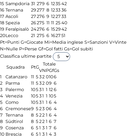
15
Sampdoria
31
27
9
6
12
35
42
16
Ternana
29
27
7
8
12
33
36
17
Ascoli
27
27
6
9
12
27
33
18
Spezia
26
27
5
11
11
25
40
19
Feralpisalò
24
27
6
6
15
29
42
20
Lecco
21
27
5
6
16
27
51
Pt=Punti
G=Giocate
Mi=Media inglese
S=Sanzioni
V=Vinte
N=Nulle
P=Perse
Gf=Gol fatti
Gs=Gol subiti
Classifica ultime partite
Totale
Squadra
Pt
G
V
N
P
Gf
Gs
1
Catanzaro
11
5
3
2
0
10
6
2
Parma
11
5
3
2
0
9
6
3
Palermo
10
5
3
1
1
12
6
4
Venezia
10
5
3
1
1
10
5
5
Como
10
5
3
1
1
6
4
6
Cremonese
9
5
2
3
0
6
4
7
Ternana
8
5
2
2
1
6
4
8
Südtirol
8
5
2
2
1
6
7
9
Cosenza
6
5
1
3
1
7
6
10
Brescia
6
5
1
3
1
4
3