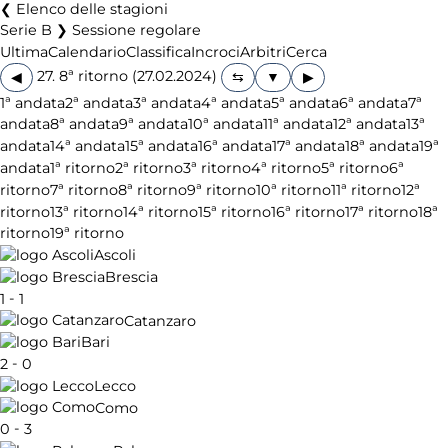
Elenco delle stagioni
Serie B ❯ Sessione regolare
Ultima
Calendario
Classifica
Incroci
Arbitri
Cerca
27. 8ª ritorno (27.02.2024)
◀
▶
1ª andata
2ª andata
3ª andata
4ª andata
5ª andata
6ª andata
7ª
andata
8ª andata
9ª andata
10ª andata
11ª andata
12ª andata
13ª
andata
14ª andata
15ª andata
16ª andata
17ª andata
18ª andata
19ª
andata
1ª ritorno
2ª ritorno
3ª ritorno
4ª ritorno
5ª ritorno
6ª
ritorno
7ª ritorno
8ª ritorno
9ª ritorno
10ª ritorno
11ª ritorno
12ª
ritorno
13ª ritorno
14ª ritorno
15ª ritorno
16ª ritorno
17ª ritorno
18ª
ritorno
19ª ritorno
Ascoli
Brescia
-
1
1
Catanzaro
Bari
-
2
0
Lecco
Como
-
0
3