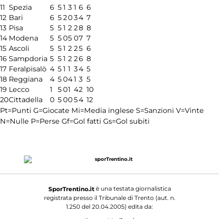
11
Spezia
6
5
1
3
1
6
6
12
Bari
6
5
2
0
3
4
7
13
Pisa
5
5
1
2
2
8
8
14
Modena
5
5
0
5
0
7
7
15
Ascoli
5
5
1
2
2
5
6
16
Sampdoria
5
5
1
2
2
6
8
17
Feralpisalò
4
5
1
1
3
4
5
18
Reggiana
4
5
0
4
1
3
5
19
Lecco
1
5
0
1
4
2
10
20
Cittadella
0
5
0
0
5
4
12
Pt=Punti
G=Giocate
Mi=Media inglese
S=Sanzioni
V=Vinte
N=Nulle
P=Perse
Gf=Gol fatti
Gs=Gol subiti
è una testata giornalistica
SporTrentino.it
registrata presso il Tribunale di Trento (aut. n.
1.250 del 20.04.2005) edita da: