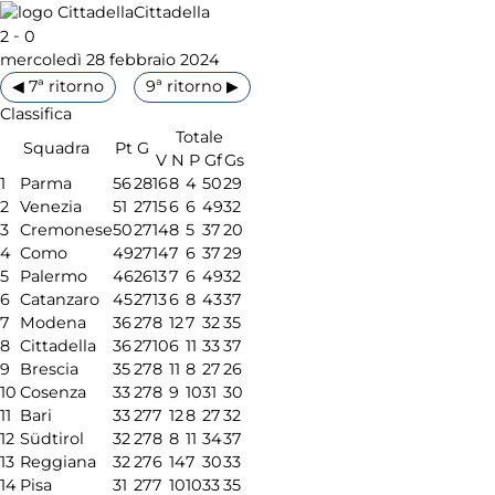
Cittadella
-
2
0
mercoledì 28 febbraio 2024
◀ 7ª ritorno
9ª ritorno ▶
Classifica
Totale
Squadra
Pt
G
V
N
P
Gf
Gs
1
Parma
56
28
16
8
4
50
29
2
Venezia
51
27
15
6
6
49
32
3
Cremonese
50
27
14
8
5
37
20
4
Como
49
27
14
7
6
37
29
5
Palermo
46
26
13
7
6
49
32
6
Catanzaro
45
27
13
6
8
43
37
7
Modena
36
27
8
12
7
32
35
8
Cittadella
36
27
10
6
11
33
37
9
Brescia
35
27
8
11
8
27
26
10
Cosenza
33
27
8
9
10
31
30
11
Bari
33
27
7
12
8
27
32
12
Südtirol
32
27
8
8
11
34
37
13
Reggiana
32
27
6
14
7
30
33
14
Pisa
31
27
7
10
10
33
35