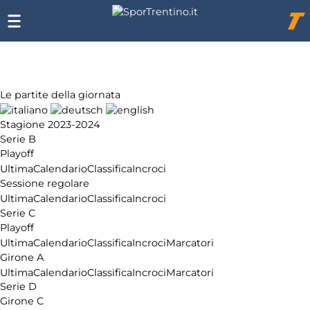
Chi
siamo
Affiliazione
Pubblicità
Le partite della giornata
Stagione 2023-2024
Serie B
Playoff
Ultima
Calendario
Classifica
Incroci
Sessione regolare
Ultima
Calendario
Classifica
Incroci
Serie C
Playoff
Ultima
Calendario
Classifica
Incroci
Marcatori
Girone A
Ultima
Calendario
Classifica
Incroci
Marcatori
Serie D
Girone C