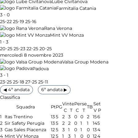
Lube Civitanova
Farmitalia Catania
-
3
0
-
-
-
25
22
25
19
25
16
Rana Verona
Mint VV Monza
-
1
3
-
-
-
-
20
25
25
23
22
25
20
25
mercoledì 8 novembre 2023
Valsa Group Modena
Padova
-
3
1
-
-
-
-
23
25
25
18
27
25
25
11
◀ 4ª andata
6ª andata ▶
Classifica
Vinte
Perse
Set
Squadra
Pt
PG
TB
C
T
C
T
V
P
1
Itas Trentino
13
5
2
3
0
0
2
15
6
2
Sir Safety Perugia
13
5
2
2
0
1
1
14
5
3
Gas Sales Piacenza
12
5
3
1
0
1
0
13
4
4
Mint VV Monza
12
5
1
3
1
0
0
12
4