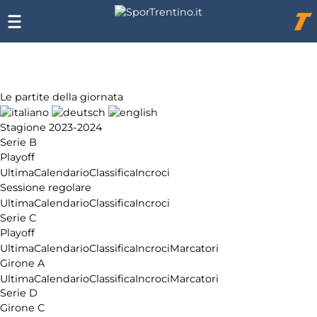
Chi
siamo
Affiliazione
Pubblicità
Le partite della giornata
Stagione 2023-2024
Serie B
Playoff
Ultima
Calendario
Classifica
Incroci
Sessione regolare
Ultima
Calendario
Classifica
Incroci
Serie C
Playoff
Ultima
Calendario
Classifica
Incroci
Marcatori
Girone A
Ultima
Calendario
Classifica
Incroci
Marcatori
Serie D
Girone C