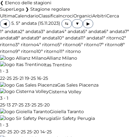
Elenco delle stagioni
SuperLega ❯ Stagione regolare
Ultima
Calendario
Classifica
Incroci
Organici
Arbitri
Cerca
5. 5ª andata (15.11.2023)
◀
▶
1ª andata
2ª andata
3ª andata
4ª andata
5ª andata
6ª andata
7ª
andata
8ª andata
9ª andata
10ª andata
11ª andata
1ª ritorno
2ª
ritorno
3ª ritorno
4ª ritorno
5ª ritorno
6ª ritorno
7ª ritorno
8ª
ritorno
9ª ritorno
10ª ritorno
11ª ritorno
Allianz Milano
Itas Trentino
-
1
3
-
-
-
-
22
25
25
21
19
25
16
25
Gas Sales Piacenza
Cisterna Volley
-
3
1
-
-
-
-
25
13
27
25
23
25
25
20
Gioiella Taranto
Sir Safety Perugia
-
1
3
-
-
-
-
20
25
20
25
25
20
14
25