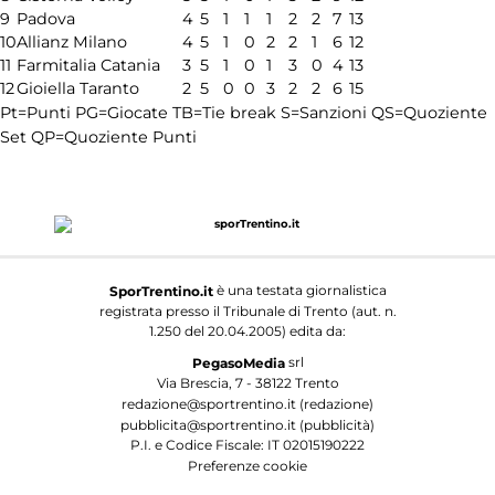
9
Padova
4
5
1
1
1
2
2
7
13
10
Allianz Milano
4
5
1
0
2
2
1
6
12
11
Farmitalia Catania
3
5
1
0
1
3
0
4
13
12
Gioiella Taranto
2
5
0
0
3
2
2
6
15
Pt=Punti
PG=Giocate
TB=Tie break
S=Sanzioni
QS=Quoziente
Set
QP=Quoziente Punti
è una testata giornalistica
SporTrentino.it
registrata presso il Tribunale di Trento (aut. n.
1.250 del 20.04.2005) edita da:
srl
PegasoMedia
Via Brescia, 7 - 38122 Trento
redazione@sportrentino.it (redazione)
pubblicita@sportrentino.it (pubblicità)
P.I. e Codice Fiscale: IT 02015190222
Preferenze cookie