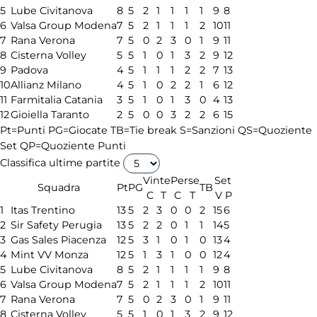
5
Lube Civitanova
8
5
2
1
1
1
1
9
8
6
Valsa Group Modena
7
5
2
1
1
1
2
10
11
7
Rana Verona
7
5
0
2
3
0
1
9
11
8
Cisterna Volley
5
5
1
0
1
3
2
9
12
9
Padova
4
5
1
1
1
2
2
7
13
10
Allianz Milano
4
5
1
0
2
2
1
6
12
11
Farmitalia Catania
3
5
1
0
1
3
0
4
13
12
Gioiella Taranto
2
5
0
0
3
2
2
6
15
Pt=Punti
PG=Giocate
TB=Tie break
S=Sanzioni
QS=Quoziente
Set
QP=Quoziente Punti
Classifica ultime partite
Vinte
Perse
Set
Squadra
Pt
PG
TB
C
T
C
T
V
P
1
Itas Trentino
13
5
2
3
0
0
2
15
6
2
Sir Safety Perugia
13
5
2
2
0
1
1
14
5
3
Gas Sales Piacenza
12
5
3
1
0
1
0
13
4
4
Mint VV Monza
12
5
1
3
1
0
0
12
4
5
Lube Civitanova
8
5
2
1
1
1
1
9
8
6
Valsa Group Modena
7
5
2
1
1
1
2
10
11
7
Rana Verona
7
5
0
2
3
0
1
9
11
8
Cisterna Volley
5
5
1
0
1
3
2
9
12