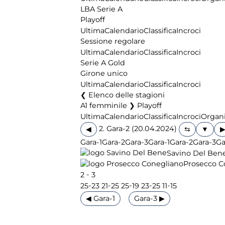
LBA Serie A
Playoff
Ultima
Calendario
Classifica
Incroci
Sessione regolare
Ultima
Calendario
Classifica
Incroci
Serie A Gold
Girone unico
Ultima
Calendario
Classifica
Incroci
Elenco delle stagioni
A1 femminile ❯ Playoff
Ultima
Calendario
Classifica
Incroci
Organi
2. Gara-2 (20.04.2024)
◀
Gara-1
Gara-2
Gara-3
Gara-1
Gara-2
Gara-3
Ga
Savino Del Ben
Prosecco C
-
2
3
-
-
-
-
-
25
23
21
25
25
19
23
25
11
15
◀ Gara-1
Gara-3 ▶