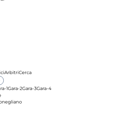
ci
Arbitri
Cerca
▶
ra-1
Gara-2
Gara-3
Gara-4
e
onegliano