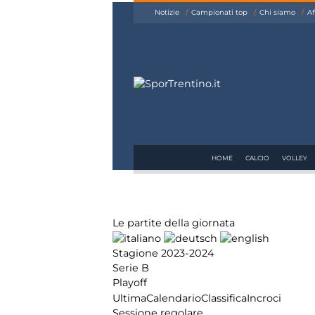
siamo
Notizie
Campionati top
Chi siamo
Af
Affiliazione
Pubblicità
HOME
CALCIO
VOLLEY
Le partite della giornata
Stagione 2023-2024
Serie B
Playoff
Ultima
Calendario
Classifica
Incroci
Sessione regolare