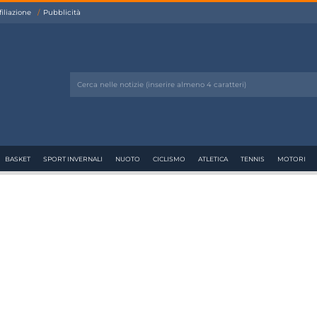
filiazione
Pubblicità
BASKET
SPORT INVERNALI
NUOTO
CICLISMO
ATLETICA
TENNIS
MOTORI