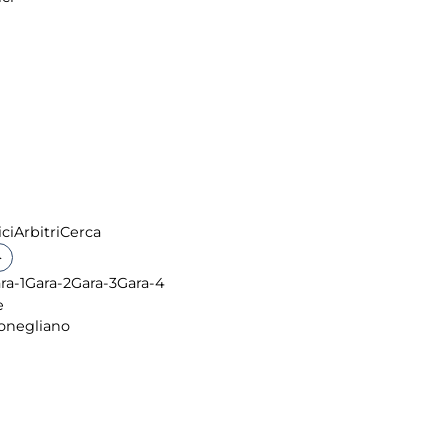
ci
Arbitri
Cerca
▶
ra-1
Gara-2
Gara-3
Gara-4
e
onegliano