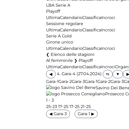
LBA Serie A
Playoff
Ultima
Calendario
Classifica
Incroci
Sessione regolare
Ultima
Calendario
Classifica
Incroci
Serie A Gold
Girone unico
Ultima
Calendario
Classifica
Incroci
Elenco delle stagioni
A1 femminile ❯ Playoff
Ultima
Calendario
Classifica
Incroci
Organi
4. Gara-4 (27.04.2024)
◀
Gara-1
Gara-2
Gara-3
Gara-1
Gara-2
Gara-3
Ga
Savino Del Ben
Prosecco C
-
1
3
-
-
-
-
25
23
17
25
17
25
21
25
◀ Gara-3
Gara-1 ▶