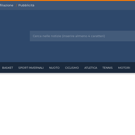
filiazione
Pubblicità
BASKET
SPORT INVERNALI
NUOTO
CICLISMO
ATLETICA
TENNIS
MOTORI