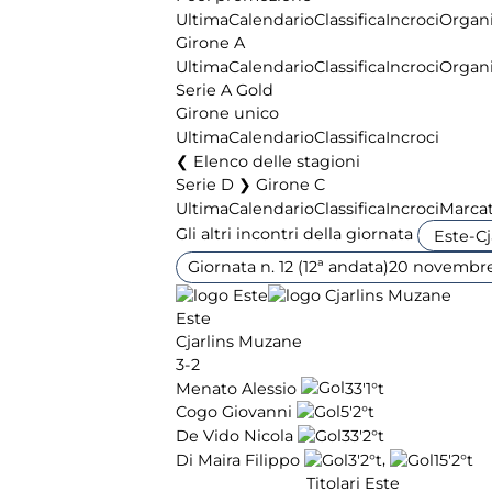
Ultima
Calendario
Classifica
Incroci
Organi
Girone A
Ultima
Calendario
Classifica
Incroci
Organi
Serie A Gold
Girone unico
Ultima
Calendario
Classifica
Incroci
Elenco delle stagioni
Serie D ❯ Girone C
Ultima
Calendario
Classifica
Incroci
Marcat
Gli altri incontri della giornata
Giornata n. 12 (12ª andata)
20 novembre
Este
Cjarlins Muzane
3-2
Menato Alessio
33'
1°t
Cogo Giovanni
5'
2°t
De Vido Nicola
33'
2°t
,
Di Maira Filippo
3'
2°t
15'
2°t
Titolari Este