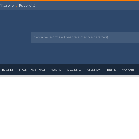
filiazione
Pubblicità
BASKET
SPORT INVERNALI
NUOTO
CICLISMO
ATLETICA
TENNIS
MOTORI