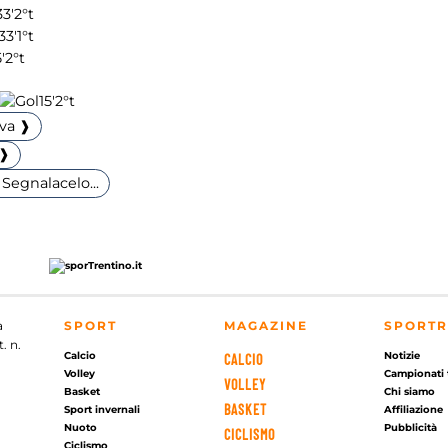
33'
2°t
33'
1°t
'
2°t
15'
2°t
iva ❱
 ❱
Segnalacelo...
a
SPORT
MAGAZINE
SPORTR
. n.
Calcio
Notizie
CALCIO
Volley
Campionati 
VOLLEY
Basket
Chi siamo
BASKET
Sport invernali
Affiliazione
Nuoto
Pubblicità
CICLISMO
Ciclismo