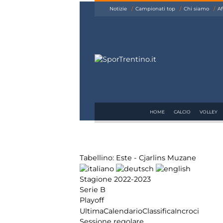
siamo
Notizie
Campionati top
Chi siamo
Af
Affiliazione
Pubblicità
HOME
CALCIO
VOLLEY
Tabellino: Este - Cjarlins Muzane
Stagione 2022-2023
Serie B
Playoff
Ultima
Calendario
Classifica
Incroci
Sessione regolare