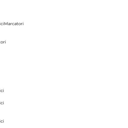
ci
Marcatori
ori
ci
ci
ci