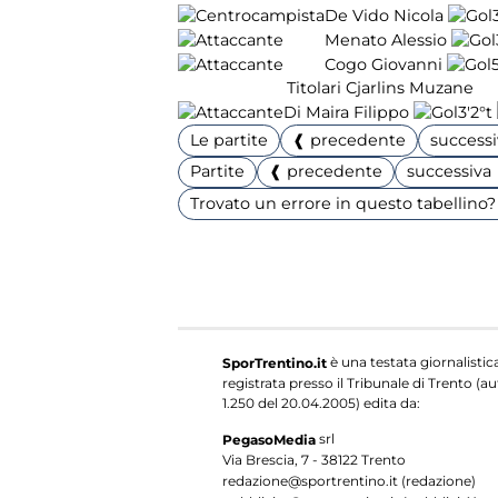
De Vido Nicola
Menato Alessio
Cogo Giovanni
5
Titolari Cjarlins Muzane
Di Maira Filippo
3'
2°t
Le partite
❰ precedente
success
Partite
❰ precedente
successiva
Trovato un errore in questo tabellino? 
è una testata giornalistic
SporTrentino.it
registrata presso il Tribunale di Trento (aut
1.250 del 20.04.2005) edita da:
srl
PegasoMedia
Via Brescia, 7 - 38122 Trento
redazione@sportrentino.it (redazione)