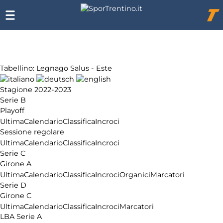
Chi
siamo
Affiliazione
Pubblicità
Tabellino: Legnago Salus - Este
Stagione 2022-2023
Serie B
Playoff
Ultima
Calendario
Classifica
Incroci
Sessione regolare
Ultima
Calendario
Classifica
Incroci
Serie C
Girone A
Ultima
Calendario
Classifica
Incroci
Organici
Marcatori
Serie D
Girone C
Ultima
Calendario
Classifica
Incroci
Marcatori
LBA Serie A