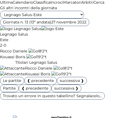
Ultima
Calendario
Classifica
Incroci
Marcatori
Arbitri
Cerca
Gli altri incontri della giornata
Giornata n. 13 (13ª andata)
27 novembre 2022
Legnago Salus
Este
2-0
Rocco Daniele
8'
2°t
Kouassi Boris
19'
2°t
Titolari Legnago Salus
Rocco Daniele
8'
2°t
Kouassi Boris
19'
2°t
Le partite
❰ precedente
successiva ❱
Partite
❰ precedente
successiva ❱
Trovato un errore in questo tabellino? Segnalacelo...