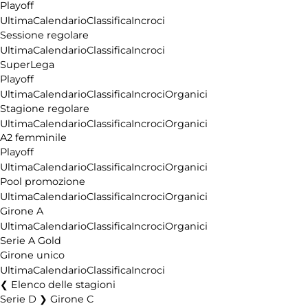
Playoff
Ultima
Calendario
Classifica
Incroci
Sessione regolare
Ultima
Calendario
Classifica
Incroci
SuperLega
Playoff
Ultima
Calendario
Classifica
Incroci
Organici
Stagione regolare
Ultima
Calendario
Classifica
Incroci
Organici
A2 femminile
Playoff
Ultima
Calendario
Classifica
Incroci
Organici
Pool promozione
Ultima
Calendario
Classifica
Incroci
Organici
Girone A
Ultima
Calendario
Classifica
Incroci
Organici
Serie A Gold
Girone unico
Ultima
Calendario
Classifica
Incroci
Elenco delle stagioni
Serie D ❯ Girone C