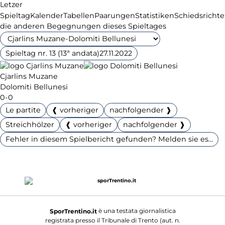
Letzer
Spieltag
Kalender
Tabellen
Paarungen
Statistiken
Schiedsrichte
die anderen Begegnungen dieses Spieltages
Spieltag nr. 13 (13ª andata)
27.11.2022
Cjarlins Muzane
Dolomiti Bellunesi
0-0
Le partite
❰ vorheriger
nachfolgender ❱
Streichhölzer
❰ vorheriger
nachfolgender ❱
Fehler in diesem Spielbericht gefunden? Melden sie es...
è una testata giornalistica
SporTrentino.it
registrata presso il Tribunale di Trento (aut. n.