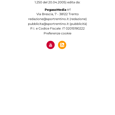
1.250 del 20.04.2005) edita da:
srl
PegasoMedia
Via Brescia, 7 - 38122 Trento
redazione@sportrentino.it (redazione)
pubblicita@sportrentino.it (pubblicità)
P.I. e Codice Fiscale: IT 02015190222
Preferenze cookie