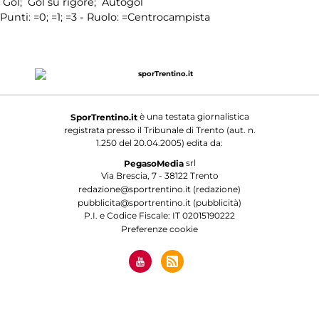
Gol;
Gol su rigore;
Autogol
Punti:
=0;
=1;
=3 - Ruolo:
=Centrocampista
è una testata giornalistica
SporTrentino.it
registrata presso il Tribunale di Trento (aut. n.
1.250 del 20.04.2005) edita da:
srl
PegasoMedia
Via Brescia, 7 - 38122 Trento
redazione@sportrentino.it (redazione)
pubblicita@sportrentino.it (pubblicità)
P.I. e Codice Fiscale: IT 02015190222
Preferenze cookie