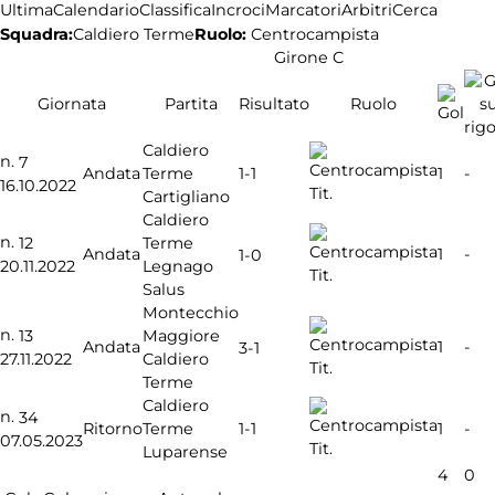
Ultima
Calendario
Classifica
Incroci
Marcatori
Arbitri
Cerca
Squadra:
Caldiero Terme
Ruolo:
Centrocampista
Girone C
Giornata
Partita
Risultato
Ruolo
Caldiero
n.
7
1-1
Andata
Terme
1
-
16.10.2022
Tit.
Cartigliano
Caldiero
n.
12
Terme
Andata
1
-
1-0
20.11.2022
Legnago
Tit.
Salus
Montecchio
n.
13
Maggiore
Andata
1
-
3-1
27.11.2022
Caldiero
Tit.
Terme
Caldiero
n.
34
1-1
Ritorno
Terme
1
-
07.05.2023
Tit.
Luparense
4
0