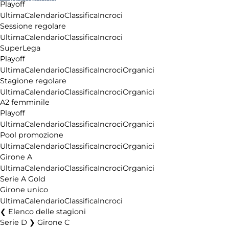
Playoff
Chi siamo
Ultima
Calendario
Classifica
Incroci
Affiliazione
Sessione regolare
Pubblicità
Ultima
Calendario
Classifica
Incroci
SuperLega
Playoff
Ultima
Calendario
Classifica
Incroci
Organici
Stagione regolare
Ultima
Calendario
Classifica
Incroci
Organici
A2 femminile
Playoff
Ultima
Calendario
Classifica
Incroci
Organici
Pool promozione
Ultima
Calendario
Classifica
Incroci
Organici
Girone A
Ultima
Calendario
Classifica
Incroci
Organici
Serie A Gold
Girone unico
Ultima
Calendario
Classifica
Incroci
Elenco delle stagioni
Serie D ❯ Girone C