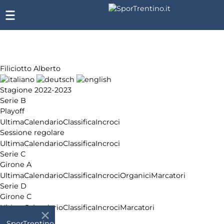
Filiciotto Alberto
Stagione 2022-2023
Serie B
Playoff
Ultima
Calendario
Classifica
Incroci
Sessione regolare
Ultima
Calendario
Classifica
Incroci
Serie C
Girone A
Ultima
Calendario
Classifica
Incroci
Organici
Marcatori
Serie D
Girone C
Ultima
Calendario
Classifica
Incroci
Marcatori
LBA Serie A
SporTrentino.it