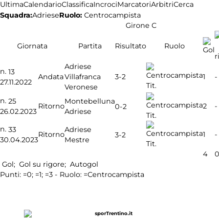
Ultima
Calendario
Classifica
Incroci
Marcatori
Arbitri
Cerca
Squadra:
Adriese
Ruolo:
Centrocampista
Girone C
Giornata
Partita
Risultato
Ruolo
Adriese
n.
13
3-2
Andata
Villafranca
1
-
27.11.2022
Tit.
Veronese
n.
25
Montebelluna
Ritorno
2
-
0-2
26.02.2023
Adriese
Tit.
n.
33
Adriese
Ritorno
1
-
3-2
30.04.2023
Mestre
Tit.
4
Gol;
Gol su rigore;
Autogol
Punti:
=0;
=1;
=3 - Ruolo:
=Centrocampista