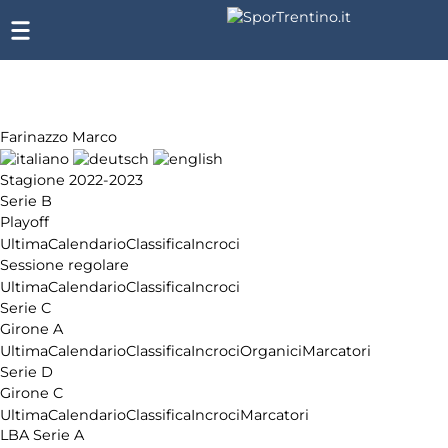
Farinazzo Marco
Stagione 2022-2023
Serie B
Playoff
Ultima
Calendario
Classifica
Incroci
Sessione regolare
Ultima
Calendario
Classifica
Incroci
Serie C
Girone A
Ultima
Calendario
Classifica
Incroci
Organici
Marcatori
Serie D
Girone C
Ultima
Calendario
Classifica
Incroci
Marcatori
LBA Serie A