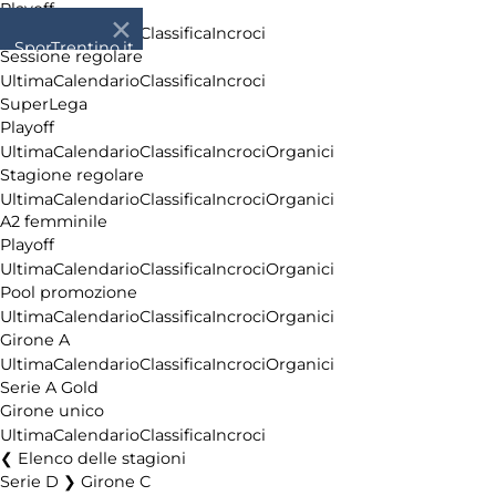
Playoff
Ultima
Calendario
Classifica
Incroci
SporTrentino.it
Sessione regolare
Chi siamo
Ultima
Calendario
Classifica
Incroci
Affiliazione
SuperLega
Pubblicità
Playoff
Ultima
Calendario
Classifica
Incroci
Organici
Stagione regolare
Ultima
Calendario
Classifica
Incroci
Organici
A2 femminile
Playoff
Ultima
Calendario
Classifica
Incroci
Organici
Pool promozione
Ultima
Calendario
Classifica
Incroci
Organici
Girone A
Ultima
Calendario
Classifica
Incroci
Organici
Serie A Gold
Girone unico
Ultima
Calendario
Classifica
Incroci
Elenco delle stagioni
Serie D ❯ Girone C