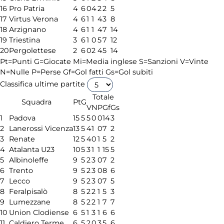
16
Pro Patria
4
6
0
4
2
2
5
17
Virtus Verona
4
6
1
1
4
3
8
18
Arzignano
4
6
1
1
4
7
14
19
Triestina
3
6
1
0
5
7
12
20
Pergolettese
2
6
0
2
4
5
14
Pt=Punti
G=Giocate
Mi=Media inglese
S=Sanzioni
V=Vinte
N=Nulle
P=Perse
Gf=Gol fatti
Gs=Gol subiti
Classifica ultime partite
Totale
Squadra
Pt
G
V
N
P
Gf
Gs
1
Padova
15
5
5
0
0
14
3
2
Lanerossi Vicenza
13
5
4
1
0
7
2
3
Renate
12
5
4
0
1
5
2
4
Atalanta U23
10
5
3
1
1
15
5
5
Albinoleffe
9
5
2
3
0
7
2
6
Trento
9
5
2
3
0
8
6
7
Lecco
9
5
2
3
0
7
5
8
Feralpisalò
8
5
2
2
1
5
3
9
Lumezzane
8
5
2
2
1
7
7
10
Union Clodiense
6
5
1
3
1
6
6
11
Caldiero Terme
6
5
2
0
3
5
6