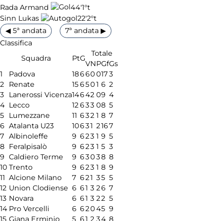
44'
1°t
Rada Armand
22'
2°t
Sinn Lukas
◀ 5ª andata
7ª andata ▶
Classifica
Totale
Squadra
Pt
G
V
N
P
Gf
Gs
1
Padova
18
6
6
0
0
17
3
2
Renate
15
6
5
0
1
6
2
3
Lanerossi Vicenza
14
6
4
2
0
9
4
4
Lecco
12
6
3
3
0
8
5
5
Lumezzane
11
6
3
2
1
8
7
6
Atalanta U23
10
6
3
1
2
16
7
7
Albinoleffe
9
6
2
3
1
9
5
8
Feralpisalò
9
6
2
3
1
5
3
9
Caldiero Terme
9
6
3
0
3
8
8
10
Trento
9
6
2
3
1
8
9
11
Alcione Milano
7
6
2
1
3
5
5
12
Union Clodiense
6
6
1
3
2
6
7
13
Novara
6
6
1
3
2
2
5
14
Pro Vercelli
6
6
2
0
4
5
9
15
Giana Erminio
5
6
1
2
3
4
8