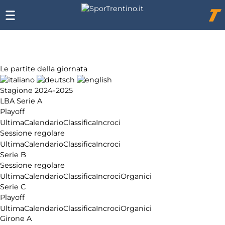
Chi
siamo
Affiliazione
Pubblicità
Le partite della giornata
Stagione 2024-2025
LBA Serie A
Playoff
Ultima
Calendario
Classifica
Incroci
Sessione regolare
Ultima
Calendario
Classifica
Incroci
Serie B
Sessione regolare
Ultima
Calendario
Classifica
Incroci
Organici
Serie C
Playoff
Ultima
Calendario
Classifica
Incroci
Organici
Girone A