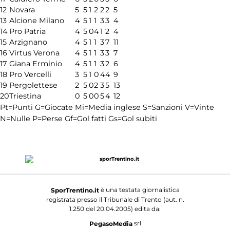
12
Novara
5
5
1
2
2
2
5
13
Alcione Milano
4
5
1
1
3
3
4
14
Pro Patria
4
5
0
4
1
2
4
15
Arzignano
4
5
1
1
3
7
11
16
Virtus Verona
4
5
1
1
3
3
7
17
Giana Erminio
4
5
1
1
3
2
6
18
Pro Vercelli
3
5
1
0
4
4
9
19
Pergolettese
2
5
0
2
3
5
13
20
Triestina
0
5
0
0
5
4
12
Pt=Punti
G=Giocate
Mi=Media inglese
S=Sanzioni
V=Vinte
N=Nulle
P=Perse
Gf=Gol fatti
Gs=Gol subiti
è una testata giornalistica
SporTrentino.it
registrata presso il Tribunale di Trento (aut. n.
1.250 del 20.04.2005) edita da:
srl
PegasoMedia