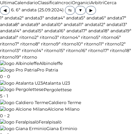
Ultima
Calendario
Classifica
Incroci
Organici
Arbitri
Cerca
6. 6ª andata (25.09.2024)
◀
▶
1ª andata
2ª andata
3ª andata
4ª andata
5ª andata
6ª andata
7ª
andata
8ª andata
9ª andata
10ª andata
11ª andata
12ª andata
13ª
andata
14ª andata
15ª andata
16ª andata
17ª andata
18ª andata
19ª
andata
1ª ritorno
2ª ritorno
3ª ritorno
4ª ritorno
5ª ritorno
6ª
ritorno
7ª ritorno
8ª ritorno
9ª ritorno
10ª ritorno
11ª ritorno
12ª
ritorno
13ª ritorno
14ª ritorno
15ª ritorno
16ª ritorno
17ª ritorno
18ª
ritorno
19ª ritorno
Albinoleffe
Pro Patria
-
0
0
Atalanta U23
Pergolettese
-
5
1
Caldiero Terme
Alcione Milano
-
0
2
Feralpisalò
Giana Erminio