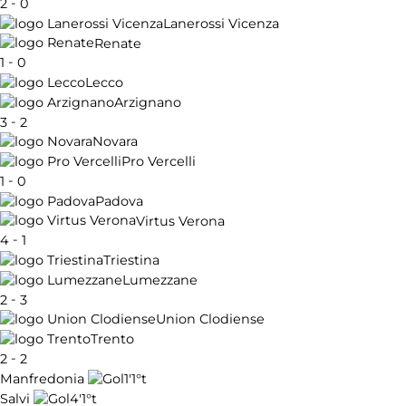
-
2
0
Lanerossi Vicenza
Renate
-
1
0
Lecco
Arzignano
-
3
2
Novara
Pro Vercelli
-
1
0
Padova
Virtus Verona
-
4
1
Triestina
Lumezzane
-
2
3
Union Clodiense
Trento
-
2
2
1'
1°t
Manfredonia
4'
1°t
Salvi