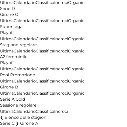
Ultima
Calendario
Classifica
Incroci
Organici
Serie D
Girone C
Ultima
Calendario
Classifica
Incroci
Organici
SuperLega
Playoff
Ultima
Calendario
Classifica
Incroci
Organici
Stagione regolare
Ultima
Calendario
Classifica
Incroci
Organici
A2 femminile
Playoff
Ultima
Calendario
Classifica
Incroci
Organici
Pool Promozione
Ultima
Calendario
Classifica
Incroci
Organici
Girone B
Ultima
Calendario
Classifica
Incroci
Organici
Serie A Gold
Sessione regolare
Ultima
Calendario
Classifica
Incroci
Elenco delle stagioni
Serie C ❯ Girone A