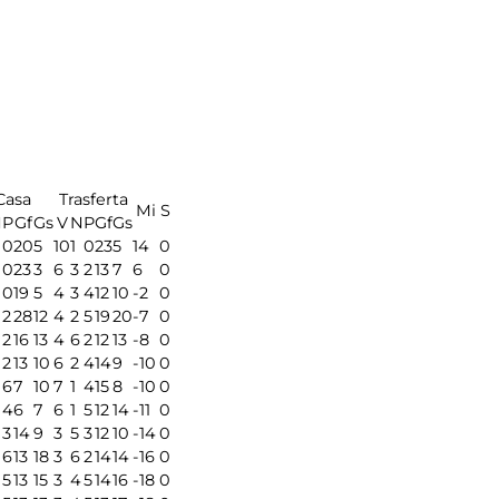
Casa
Trasferta
Mi
S
N
P
Gf
Gs
V
N
P
Gf
Gs
0
20
5
10
1
0
23
5
14
0
0
23
3
6
3
2
13
7
6
0
0
19
5
4
3
4
12
10
-2
0
2
28
12
4
2
5
19
20
-7
0
2
16
13
4
6
2
12
13
-8
0
2
13
10
6
2
4
14
9
-10
0
6
7
10
7
1
4
15
8
-10
0
4
6
7
6
1
5
12
14
-11
0
3
14
9
3
5
3
12
10
-14
0
6
13
18
3
6
2
14
14
-16
0
5
13
15
3
4
5
14
16
-18
0