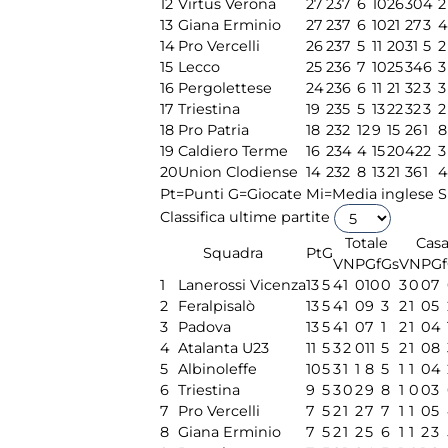
12
Virtus Verona
27
23
7
6
10
26
30
4
2
13
Giana Erminio
27
23
7
6
10
21
27
3
4
14
Pro Vercelli
26
23
7
5
11
20
31
5
2
15
Lecco
25
23
6
7
10
25
34
6
3
16
Pergolettese
24
23
6
6
11
21
32
3
3
17
Triestina
19
23
5
5
13
22
32
3
2
18
Pro Patria
18
23
2
12
9
15
26
1
8
19
Caldiero Terme
16
23
4
4
15
20
42
2
3
20
Union Clodiense
14
23
2
8
13
21
36
1
4
Pt=Punti
G=Giocate
Mi=Media inglese
S
Classifica ultime partite
Totale
Cas
Squadra
Pt
G
V
N
P
Gf
Gs
V
N
P
Gf
1
Lanerossi Vicenza
13
5
4
1
0
10
0
3
0
0
7
2
Feralpisalò
13
5
4
1
0
9
3
2
1
0
5
3
Padova
13
5
4
1
0
7
1
2
1
0
4
4
Atalanta U23
11
5
3
2
0
11
5
2
1
0
8
5
Albinoleffe
10
5
3
1
1
8
5
1
1
0
4
6
Triestina
9
5
3
0
2
9
8
1
0
0
3
7
Pro Vercelli
7
5
2
1
2
7
7
1
1
0
5
8
Giana Erminio
7
5
2
1
2
5
6
1
1
2
3