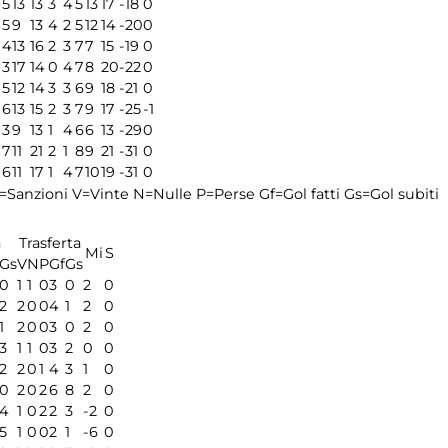
5
13
13
3
4
5
13
17
-18
0
5
9
13
4
2
5
12
14
-20
0
4
13
16
2
3
7
7
15
-19
0
3
17
14
0
4
7
8
20
-22
0
5
12
14
3
3
6
9
18
-21
0
6
13
15
2
3
7
9
17
-25
-1
3
9
13
1
4
6
6
13
-29
0
7
11
21
2
1
8
9
21
-31
0
6
11
17
1
4
7
10
19
-31
0
=Sanzioni
V=Vinte
N=Nulle
P=Perse
Gf=Gol fatti
Gs=Gol subiti
a
Trasferta
Mi
S
Gs
V
N
P
Gf
Gs
0
1
1
0
3
0
2
0
2
2
0
0
4
1
2
0
1
2
0
0
3
0
2
0
3
1
1
0
3
2
0
0
2
2
0
1
4
3
1
0
0
2
0
2
6
8
2
0
4
1
0
2
2
3
-2
0
5
1
0
0
2
1
-6
0