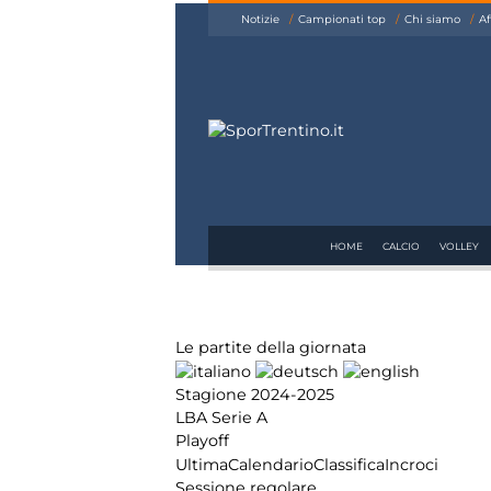
siamo
Notizie
Campionati top
Chi siamo
Af
Affiliazione
Pubblicità
HOME
CALCIO
VOLLEY
Le partite della giornata
Stagione 2024-2025
LBA Serie A
Playoff
Ultima
Calendario
Classifica
Incroci
Sessione regolare