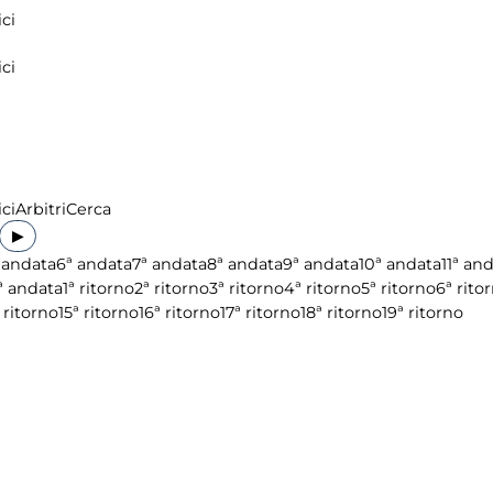
ci
ci
ci
Arbitri
Cerca
▶
 andata
6ª andata
7ª andata
8ª andata
9ª andata
10ª andata
11ª an
ª andata
1ª ritorno
2ª ritorno
3ª ritorno
4ª ritorno
5ª ritorno
6ª rito
 ritorno
15ª ritorno
16ª ritorno
17ª ritorno
18ª ritorno
19ª ritorno