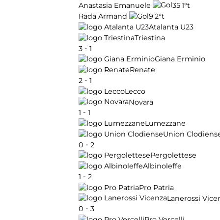
35'
1°t
Anastasia Emanuele
9'
2°t
Rada Armand
Atalanta U23
Triestina
-
3
1
Giana Erminio
Renate
-
2
1
Lecco
Novara
-
1
1
Lumezzane
Union Clodiens
-
0
2
Pergolettese
Albinoleffe
-
1
2
Pro Patria
Lanerossi Vice
-
0
3
Pro Vercelli