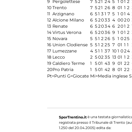
9
Pergolettese
7
5
2
1
2
4
5
1
0
1
2
10
Trento
7
5
2
1
2
6
8
0
1
1
2
11
Arzignano
6
5
1
3
1
7
5
1
0
1
4
12
Alcione Milano
6
5
2
0
3
3
4
0
0
2
0
13
Renate
6
5
2
0
3
4
6
2
0
1
2
14
Virtus Verona
6
5
2
0
3
6
9
1
0
1
2
15
Novara
5
5
1
2
2
6
5
1
0
2
5
16
Union Clodiense
5
5
1
2
2
5
7
0
1
1
1
17
Lumezzane
4
5
1
1
3
7
10
1
0
2
4
18
Lecco
2
5
0
2
3
5
13
0
1
1
2
19
Caldiero Terme
1
5
0
1
4
3
9
0
1
2
2
20
Pro Patria
1
5
0
1
4
2
8
0
1
2
2
Pt=Punti
G=Giocate
Mi=Media inglese
S
è una testata giornalistic
SporTrentino.it
registrata presso il Tribunale di Trento (aut
1.250 del 20.04.2005) edita da: