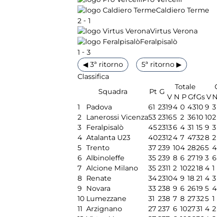
Caldiero Terme
-
2
1
Virtus Verona
Feralpisalò
-
1
3
◀ 3ª ritorno
5ª ritorno ▶
Classifica
Totale
Squadra
Pt
G
V
N
P
Gf
Gs
V
1
Padova
61
23
19
4
0
43
10
9
3
2
Lanerossi Vicenza
53
23
16
5
2
36
10
10
2
3
Feralpisalò
45
23
13
6
4
31
15
9
3
4
Atalanta U23
40
23
12
4
7
47
32
8
2
5
Trento
37
23
9
10
4
28
26
5
4
6
Albinoleffe
35
23
9
8
6
27
19
3
6
7
Alcione Milano
35
23
11
2
10
22
18
4
1
8
Renate
34
23
10
4
9
18
21
4
3
9
Novara
33
23
8
9
6
26
19
5
4
10
Lumezzane
31
23
8
7
8
27
32
5
1
11
Arzignano
27
23
7
6
10
27
31
4
2