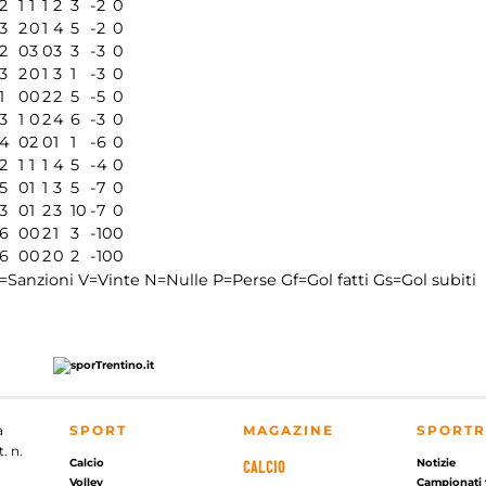
2
1
1
1
2
3
-2
0
3
2
0
1
4
5
-2
0
2
0
3
0
3
3
-3
0
3
2
0
1
3
1
-3
0
1
0
0
2
2
5
-5
0
3
1
0
2
4
6
-3
0
4
0
2
0
1
1
-6
0
2
1
1
1
4
5
-4
0
5
0
1
1
3
5
-7
0
3
0
1
2
3
10
-7
0
6
0
0
2
1
3
-10
0
6
0
0
2
0
2
-10
0
=Sanzioni
V=Vinte
N=Nulle
P=Perse
Gf=Gol fatti
Gs=Gol subiti
a
SPORT
MAGAZINE
SPORTR
. n.
Calcio
Notizie
CALCIO
Volley
Campionati 