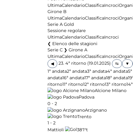
Ultima
Calendario
Classifica
Incroci
Organi
Girone B
Ultima
Calendario
Classifica
Incroci
Organi
Serie A Gold
Sessione regolare
Ultima
Calendario
Classifica
Incroci
Elenco delle stagioni
Serie C ❯ Girone A
Ultima
Calendario
Classifica
Incroci
Organi
23. 4ª ritorno (19.01.2025)
◀
1ª andata
2ª andata
3ª andata
4ª andata
5ª
andata
16ª andata
17ª andata
18ª andata
19
ritorno
11ª ritorno
12ª ritorno
13ª ritorno
14ª
Alcione Milano
Padova
-
0
2
Arzignano
Trento
-
1
2
38'
1°t
Mattioli