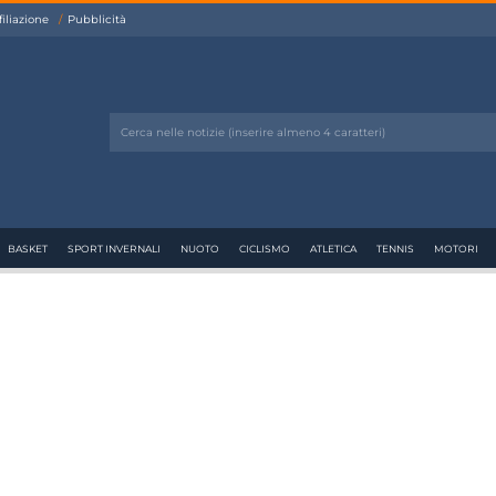
filiazione
Pubblicità
BASKET
SPORT INVERNALI
NUOTO
CICLISMO
ATLETICA
TENNIS
MOTORI