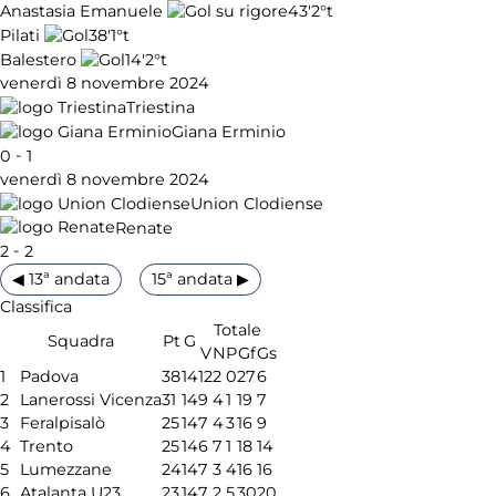
43'
2°t
Anastasia Emanuele
38'
1°t
Pilati
14'
2°t
Balestero
venerdì 8 novembre 2024
Triestina
Giana Erminio
-
0
1
venerdì 8 novembre 2024
Union Clodiense
Renate
-
2
2
◀ 13ª andata
15ª andata ▶
Classifica
Totale
Squadra
Pt
G
V
N
P
Gf
Gs
1
Padova
38
14
12
2
0
27
6
2
Lanerossi Vicenza
31
14
9
4
1
19
7
3
Feralpisalò
25
14
7
4
3
16
9
4
Trento
25
14
6
7
1
18
14
5
Lumezzane
24
14
7
3
4
16
16
6
Atalanta U23
23
14
7
2
5
30
20