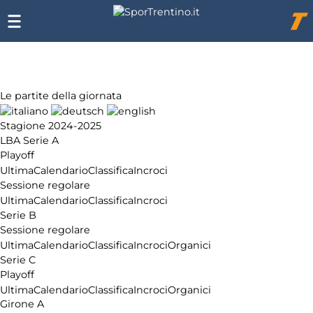
Chi
siamo
Affiliazione
Pubblicità
Le partite della giornata
Stagione 2024-2025
LBA Serie A
Playoff
Ultima
Calendario
Classifica
Incroci
Sessione regolare
Ultima
Calendario
Classifica
Incroci
Serie B
Sessione regolare
Ultima
Calendario
Classifica
Incroci
Organici
Serie C
Playoff
Ultima
Calendario
Classifica
Incroci
Organici
Girone A