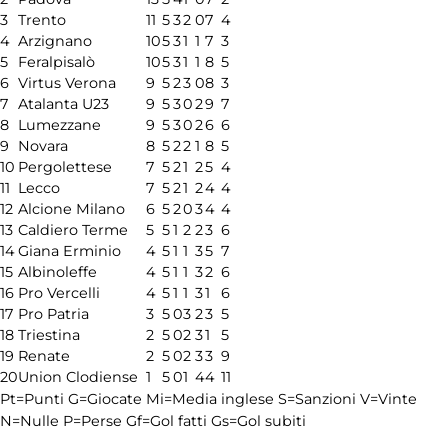
3
Trento
11
5
3
2
0
7
4
4
Arzignano
10
5
3
1
1
7
3
5
Feralpisalò
10
5
3
1
1
8
5
6
Virtus Verona
9
5
2
3
0
8
3
7
Atalanta U23
9
5
3
0
2
9
7
8
Lumezzane
9
5
3
0
2
6
6
9
Novara
8
5
2
2
1
8
5
10
Pergolettese
7
5
2
1
2
5
4
11
Lecco
7
5
2
1
2
4
4
12
Alcione Milano
6
5
2
0
3
4
4
13
Caldiero Terme
5
5
1
2
2
3
6
14
Giana Erminio
4
5
1
1
3
5
7
15
Albinoleffe
4
5
1
1
3
2
6
16
Pro Vercelli
4
5
1
1
3
1
6
17
Pro Patria
3
5
0
3
2
3
5
18
Triestina
2
5
0
2
3
1
5
19
Renate
2
5
0
2
3
3
9
20
Union Clodiense
1
5
0
1
4
4
11
Pt=Punti
G=Giocate
Mi=Media inglese
S=Sanzioni
V=Vinte
N=Nulle
P=Perse
Gf=Gol fatti
Gs=Gol subiti