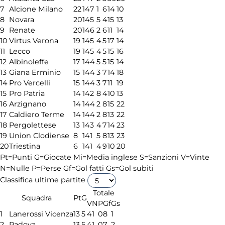
7
Alcione Milano
22
14
7
1
6
14
10
8
Novara
20
14
5
5
4
15
13
9
Renate
20
14
6
2
6
11
14
10
Virtus Verona
19
14
5
4
5
17
14
11
Lecco
19
14
5
4
5
15
16
12
Albinoleffe
17
14
4
5
5
15
14
13
Giana Erminio
15
14
4
3
7
14
18
14
Pro Vercelli
15
14
4
3
7
11
19
15
Pro Patria
14
14
2
8
4
10
13
16
Arzignano
14
14
4
2
8
15
22
17
Caldiero Terme
14
14
4
2
8
13
22
18
Pergolettese
13
14
3
4
7
14
23
19
Union Clodiense
8
14
1
5
8
13
23
20
Triestina
6
14
1
4
9
10
20
Pt=Punti
G=Giocate
Mi=Media inglese
S=Sanzioni
V=Vinte
N=Nulle
P=Perse
Gf=Gol fatti
Gs=Gol subiti
Classifica ultime partite
Totale
Squadra
Pt
G
V
N
P
Gf
Gs
1
Lanerossi Vicenza
13
5
4
1
0
8
1
2
Padova
13
5
4
1
0
7
2