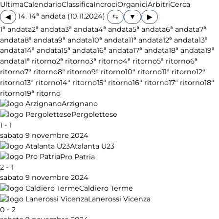
Ultima
Calendario
Classifica
Incroci
Organici
Arbitri
Cerca
14. 14ª andata (10.11.2024)
◀
▶
1ª andata
2ª andata
3ª andata
4ª andata
5ª andata
6ª andata
7ª
andata
8ª andata
9ª andata
10ª andata
11ª andata
12ª andata
13ª
andata
14ª andata
15ª andata
16ª andata
17ª andata
18ª andata
19ª
andata
1ª ritorno
2ª ritorno
3ª ritorno
4ª ritorno
5ª ritorno
6ª
ritorno
7ª ritorno
8ª ritorno
9ª ritorno
10ª ritorno
11ª ritorno
12ª
ritorno
13ª ritorno
14ª ritorno
15ª ritorno
16ª ritorno
17ª ritorno
18ª
ritorno
19ª ritorno
Arzignano
Pergolettese
-
1
1
sabato 9 novembre 2024
Atalanta U23
Pro Patria
-
2
1
sabato 9 novembre 2024
Caldiero Terme
Lanerossi Vicenza
-
0
2