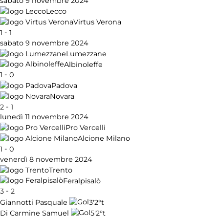
sabato 9 novembre 2024
Lecco
Virtus Verona
-
1
1
sabato 9 novembre 2024
Lumezzane
Albinoleffe
-
1
0
Padova
Novara
-
2
1
lunedì 11 novembre 2024
Pro Vercelli
Alcione Milano
-
1
0
venerdì 8 novembre 2024
Trento
Feralpisalò
-
3
2
3'
2°t
Giannotti Pasquale
5'
2°t
Di Carmine Samuel