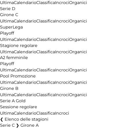
Ultima
Calendario
Classifica
Incroci
Organici
Serie D
Girone C
Ultima
Calendario
Classifica
Incroci
Organici
SuperLega
Playoff
Ultima
Calendario
Classifica
Incroci
Organici
Stagione regolare
Ultima
Calendario
Classifica
Incroci
Organici
A2 femminile
Playoff
Ultima
Calendario
Classifica
Incroci
Organici
Pool Promozione
Ultima
Calendario
Classifica
Incroci
Organici
Girone B
Ultima
Calendario
Classifica
Incroci
Organici
Serie A Gold
Sessione regolare
Ultima
Calendario
Classifica
Incroci
Elenco delle stagioni
Serie C ❯ Girone A