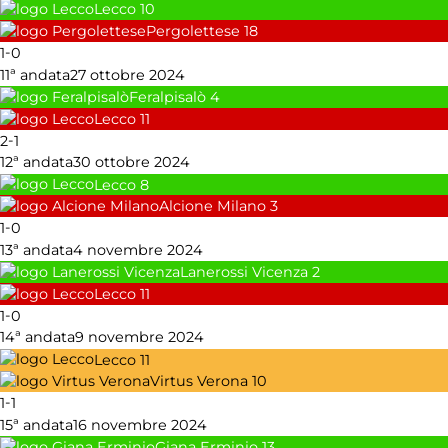
Lecco
10
Pergolettese
18
-
1
0
11ª andata
27 ottobre 2024
Feralpisalò
4
Lecco
11
-
2
1
12ª andata
30 ottobre 2024
Lecco
8
Alcione Milano
3
-
1
0
13ª andata
4 novembre 2024
Lanerossi Vicenza
2
Lecco
11
-
1
0
14ª andata
9 novembre 2024
Lecco
11
Virtus Verona
10
-
1
1
15ª andata
16 novembre 2024
Giana Erminio
13