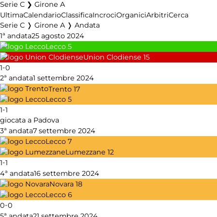
Serie C ❯ Girone A
Ultima
Calendario
Classifica
Incroci
Organici
Arbitri
Cerca
Serie C ❭ Girone A ❭ Andata
1ª andata
25 agosto 2024
Lecco
5
Union Clodiense
15
-
1
0
2ª andata
1 settembre 2024
Trento
17
Lecco
5
-
1
1
giocata a Padova
3ª andata
7 settembre 2024
Lecco
7
Lumezzane
12
-
1
1
4ª andata
16 settembre 2024
Novara
18
Lecco
6
-
0
0
5ª andata
21 settembre 2024