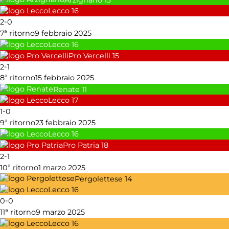
Lecco
16
-
2
0
7ª ritorno
9 febbraio 2025
Lecco
16
Pro Vercelli
15
-
2
1
8ª ritorno
15 febbraio 2025
Renate
11
Lecco
17
-
1
0
9ª ritorno
23 febbraio 2025
Lecco
16
Pro Patria
18
-
2
1
10ª ritorno
1 marzo 2025
Pergolettese
14
Lecco
16
-
0
0
11ª ritorno
9 marzo 2025
Lecco
16