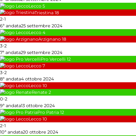
Lecco
5
Triestina
18
-
2
1
6ª andata
25 settembre 2024
Lecco
4
Arzignano
18
-
3
2
7ª andata
29 settembre 2024
Pro Vercelli
12
Lecco
7
-
3
2
8ª andata
4 ottobre 2024
Lecco
10
Renate
2
-
0
2
9ª andata
13 ottobre 2024
Pro Patria
12
Lecco
10
-
2
1
10ª andata
20 ottobre 2024