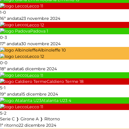
Lecco
11
-
1
0
16ª andata
23 novembre 2024
Lecco
12
Padova
1
-
0
3
17ª andata
30 novembre 2024
Albinoleffe
10
Lecco
12
-
0
0
18ª andata
6 dicembre 2024
Lecco
11
Caldiero Terme
18
-
5
1
19ª andata
15 dicembre 2024
Atalanta U23
4
Lecco
11
-
5
2
Serie C ❭ Girone A ❭ Ritorno
1ª ritorno
22 dicembre 2024