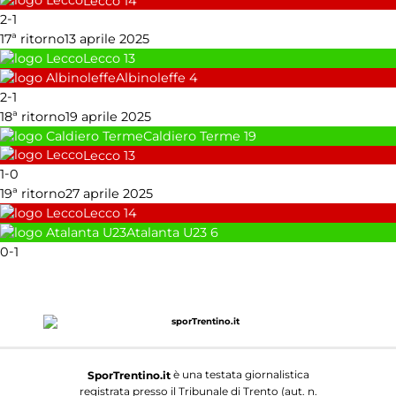
Lecco
14
-
2
1
17ª ritorno
13 aprile 2025
Lecco
13
Albinoleffe
4
-
2
1
18ª ritorno
19 aprile 2025
Caldiero Terme
19
Lecco
13
-
1
0
19ª ritorno
27 aprile 2025
Lecco
14
Atalanta U23
6
-
0
1
è una testata giornalistica
SporTrentino.it
registrata presso il Tribunale di Trento (aut. n.