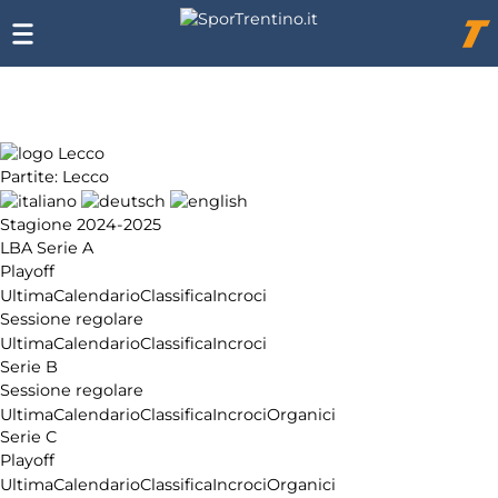
Chi
siamo
Affiliazione
Pubblicità
Partite: Lecco
Stagione 2024-2025
LBA Serie A
Playoff
Ultima
Calendario
Classifica
Incroci
Sessione regolare
Ultima
Calendario
Classifica
Incroci
Serie B
Sessione regolare
Ultima
Calendario
Classifica
Incroci
Organici
Serie C
Playoff
Ultima
Calendario
Classifica
Incroci
Organici