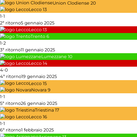
Union Clodiense
20
Lecco
13
-
1
1
2ª ritorno
5 gennaio 2025
Lecco
13
Trento
6
-
1
2
3ª ritorno
11 gennaio 2025
Lumezzane
10
Lecco
14
-
4
0
4ª ritorno
19 gennaio 2025
Lecco
15
Novara
9
-
1
1
5ª ritorno
26 gennaio 2025
Triestina
17
Lecco
16
-
1
1
6ª ritorno
1 febbraio 2025
Arzignano
13