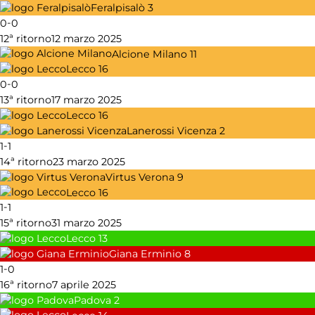
Feralpisalò
3
-
0
0
12ª ritorno
12 marzo 2025
Alcione Milano
11
Lecco
16
-
0
0
13ª ritorno
17 marzo 2025
Lecco
16
Lanerossi Vicenza
2
-
1
1
14ª ritorno
23 marzo 2025
Virtus Verona
9
Lecco
16
-
1
1
15ª ritorno
31 marzo 2025
Lecco
13
Giana Erminio
8
-
1
0
16ª ritorno
7 aprile 2025
Padova
2